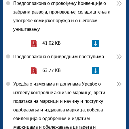
Предлог закона о спровођењу Конвенције о
забрани развоја, производње, складиштења и
употребе хемијског оружја и о његовом
уништавању
41.02 KB
Предлог закона о привредним преступима
63.77 KB
Уредба о изменама и допунама Уредбе о
изгледу контролне акцизне маркице, врсти
података на маркици и начину и поступку
одобравања и издавања маркица, вођења
евиденција о одобреним и издатим
маркицама и обележавања цигарета и