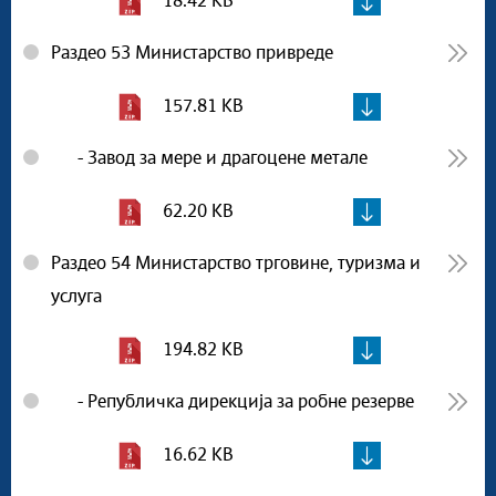
18.42 KB
Раздео 53 Министарство привреде
157.81 KB
- Завод за мере и драгоцене метале
62.20 KB
Раздео 54 Министарство трговине, туризма и
услуга
194.82 KB
- Републичка дирекција за робне резерве
16.62 KB