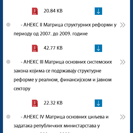
20.84 KB
- АНЕКС II Матрица структурних реформи у
периоду од 2007. до 2009. године
42.77 KB
- АНЕКС III Матрица основних системских
закона којима се подржавају структурне
реформе у реалном, финансијском и јавном
сектору
22.32 KB
- АНЕКС IV Матрица основних циљева и
задатака републичких министарстава у