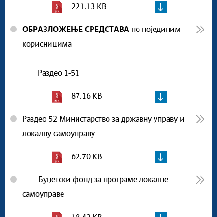
221.13 KB
ОБРАЗЛОЖЕЊЕ СРЕДСТАВА
по појединим
корисницима
Раздео 1-51
87.16 KB
Раздео 52 Министарство за државну управу и
локалну самоуправу
62.70 KB
- Буџетски фонд за програме локалне
самоуправе