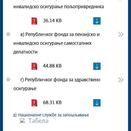
инвалидско осигурање пољопривредника
36.14 KB
в) Републичког фонда за пензијско и
инвалидско осигурање самосталних
делатности
44.88 KB
г) Републичког фонда за здравствено
осигурање
68.31 KB
д) Националне службе за запошљавање
Табела