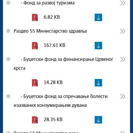
- Фонд за развој туризма
6.82 KB
Раздео 55 Министарство здравља
167.61 KB
- Буџетски фонд за финансирање Црвеног
крста
14.28 KB
- Буџетски фонд за спречавање болести
изазваних конзумирањем дувана
28.35 KB