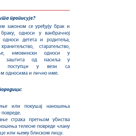
шта прописује?
м законом се уређују брак и
браку, односи у ванбрачној
, односи детета и родитеља,
 хранитељство, старатељство,
ање, имовински односи у
и, заштита од насиља у
и, поступци у вези са
м односима и лично име.
породици:
ење или покушај наношења
 повреде.
ање страха претњом убиства
ношења телесне повреде члану
це или њему блиском лицу.