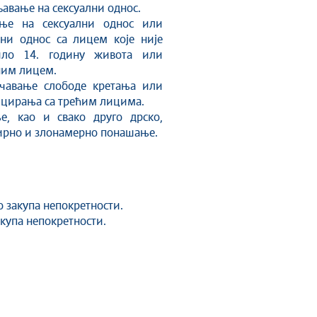
авање на сексуални однос.
ење на сексуални однос или
лни однос са лицем које није
ило 14. годину живота или
им лицем.
чавање слободе кретања или
цирања са трећим лицима.
е, као и свако друго дрско,
ирно и злонамерно понашање.
о закупа непокретности.
акупа непокретности.