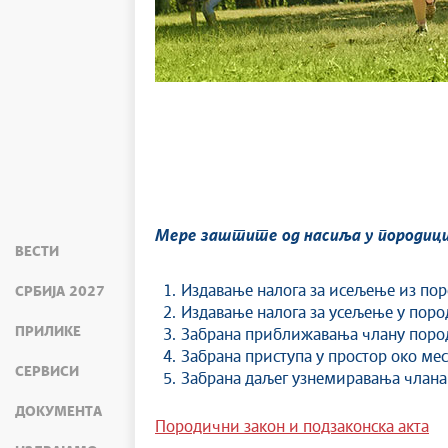
Мере заштите од насиља у породици
ВЕСТИ
Издавање налога за исељење из поро
СРБИЈА 2027
Издавање налога за усељење у пород
ПРИЛИКЕ
Забрана приближавања члану пород
Забрана приступа у простор око ме
СЕРВИСИ
Забрана даљег узнемиравања члана
ДОКУМЕНТА
Породични закон и подзаконска акта