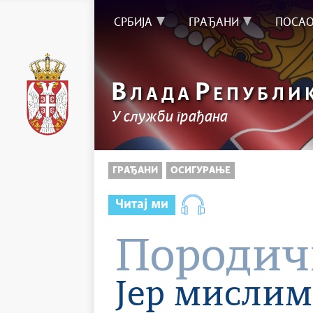
СРБИЈА
ГРАЂАНИ
ПОСА
В
Р
ЛАДА
ЕПУБЛИ
У служби грађана
ГРАЂАНИ
ОСИГУРАЊЕ
Читај ми
Породич
Јер мислим