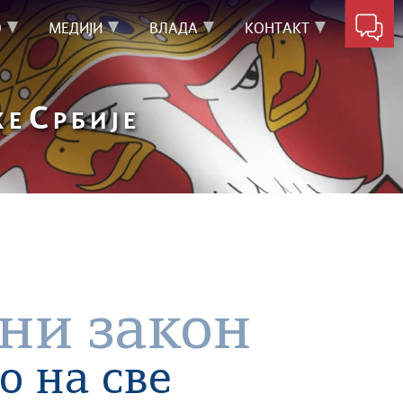
О
МЕДИЈИ
ВЛАДА
КОНТАКТ
С
КЕ
РБИЈЕ
ни закон
о на све