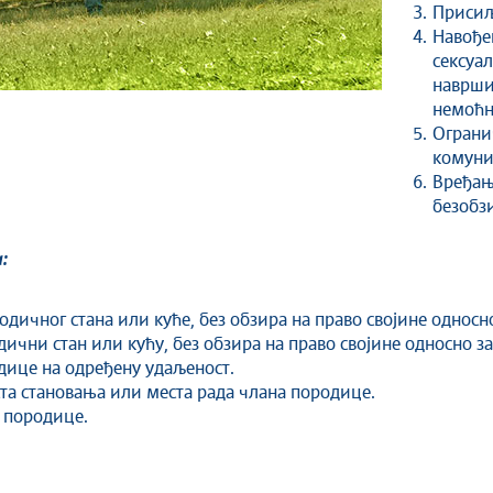
Присиљ
Навођ
сексуа
наврш
немоћн
Ограни
комуни
Вређањ
безобз
:
дичног стана или куће, без обзира на право својине односн
ични стан или кућу, без обзира на право својине односно з
ице на одређену удаљеност.
ста становања или места рада члана породице.
 породице.