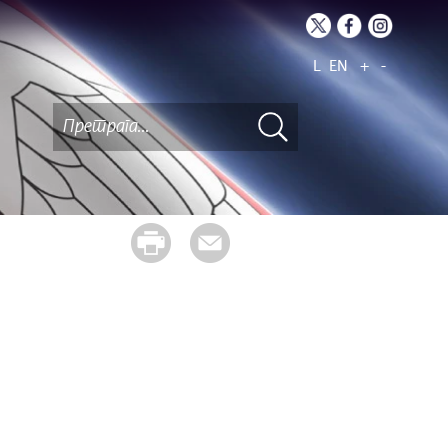
L
EN
+
-