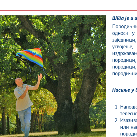
Шта је и 
Породични
односи у 
заједници
усвојење,
издржав
породиц
породиц
породични
Насиље у 
Нанош
телесне
Изазив
или на
породи