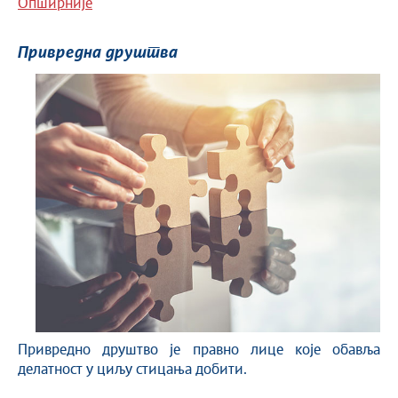
Опширније
Привредна друштва
Привредно друштво је правно лице које обавља
делатност у циљу стицања добити.