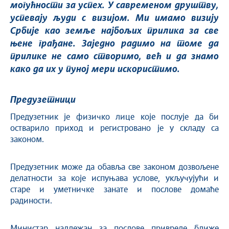
могућности за успех. У савременом друштву,
успевају људи с визијом. Ми имамо визију
Србије као земље најбољих прилика за све
њене грађане. Заједно радимо на томе да
прилике не само створимо, већ и да знамо
како да их у пуној мери искористимо.
Предузетници
Предузетник је физичко лице које послује да би
остварило приход и регистровано је у складу са
законом.
Предузетник може да обавља све законом дозвољене
делатности за које испуњава услове, укључујући и
старе и уметничке занате и послове домаће
радиности.
Министар надлежан за послове привреде ближе