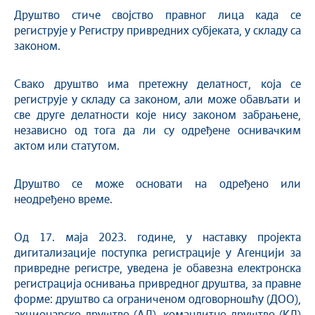
Друштво стиче својство правног лица када се
региструје у Регистру привредних субјеката, у складу са
законом.
Свако друштво има претежну делатност, која се
региструје у складу са законом, али може обављати и
све друге делатности које нису законом забрањене,
независно од тога да ли су одређене оснивачким
актом или статутом.
Друштво се може основати на одређено или
неодређено време.
Од 17. маја 2023. године, у наставку пројекта
дигитализације поступка регистрације у Агенцији за
привредне регистре, уведена је обавезна електронска
регистрација оснивања привредног друштва, за правне
форме: друштво са ограниченом одговорношћу (ДОО),