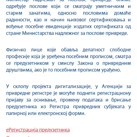
одређује послове који се сматрају уметничким и
старим занатима, односно пословима домаће
радиности, као и начин њиховог сертификовања и
вођење посебне евиденције издатих сертификата од
стране Министарства надлежног за послове привреде.
Физичко лице које обавља делатност слободне
професије која је уређена посебним прописом, сматра
се предузетником у смислу Закона о привредним
друштвима, ако је то посебним прописом урађено.
У склопу пројекта дигитализације, у Агенцији за
привредне регистре је могуће поднети регистрациону
пријаву за оснивање, промену података и брисање
предузетника из Регистра привредних субјеката у
папирној или електронској форми.
еРегистрација предузетника