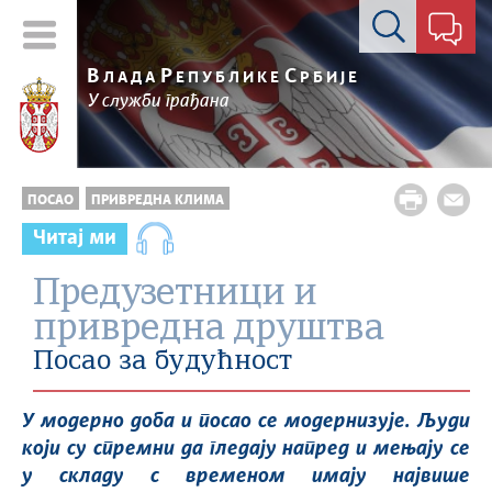
Контакт форма
В
Р
С
ЛАДА
ЕПУБЛИКЕ
РБИЈЕ
У служби грађана
ПОСАО
ПРИВРЕДНА КЛИМА
Читај ми
Предузетници и
привредна друштва
Посао за будућност
У модерно доба и посао се модернизује. Људи
који су спремни да гледају напред и мењају се
у складу с временом имају највише