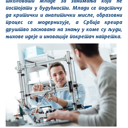
школовати младе за занимања која ће
постојати у будућности. Млади се подстичу
да критички и аналитички мисле, образовни
процес се модернизује, а Србија креира
друштво засновано на знању у коме су људи,
њихове идеје и иновације покретач напретка.