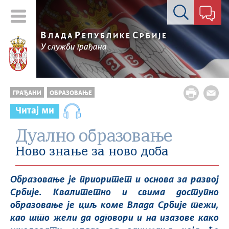
Контакт форма
В
Р
С
ЛАДА
ЕПУБЛИКЕ
РБИЈЕ
У служби грађана
ГРАЂАНИ
ОБРАЗОВАЊЕ
Читај ми
Дуално образовање
Ново знање за ново доба
Образовање је приоритет и основа за развој
Србије. Квалитетно и свима доступно
образовање је циљ коме Влада Србије тежи,
као што жели да одговори и на изазове како