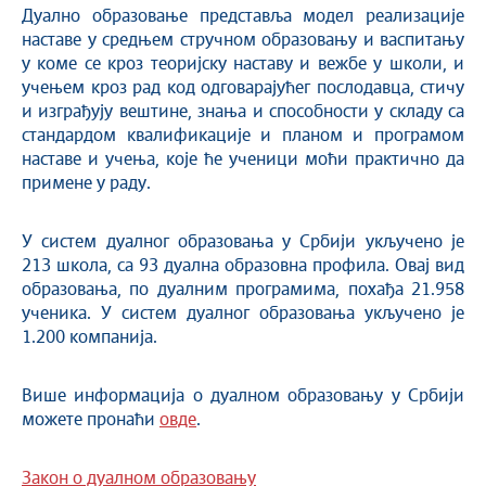
Дуално образовање представља модел реализације
наставе у средњем стручном образовању и васпитању
у коме се кроз теоријску наставу и вежбе у школи, и
учењем кроз рад код одговарајућег послодавца, стичу
и изграђују вештине, знања и способности у складу са
стандардом квалификације и планом и програмом
наставе и учења, које ће ученици моћи практично да
примене у раду.
У систем дуалног образовања у Србији укључено је
213 школа, са 93 дуална образовна профила. Овај вид
образовања, по дуалним програмима, похађа 21.958
ученика. У систем дуалног образовања укључено је
1.200 компанија.
Више информација о дуалном образовању у Србији
можете пронаћи
овде
.
Закон о дуалном образовању