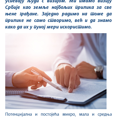
успевају људи с визијом. Ми имамо визију
Србије као земље најбољих прилика за све
њене грађане. Заједно радимо на томе да
прилике не само створимо, већ и да знамо
како да их у пуној мери искористимо.
Потенцијална и постојећа микро, мала и средња