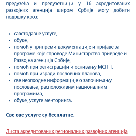
предузећа и предузетници у 16 акредитованих
развојних агенција широм Србије могу добити
подршку кроз:
саветодавне услуге,
обуке,
помоћ у припреми документације и пријаве за
програме које спроводе Министарство привреде и
Развојна агенција Србије,
помоћ при регистрацији и оснивању МСПП,
помоћ при изради пословних планова,
све неопходне информације о започињању
пословања, расположивим националним
програмима,
обуке, услуге менторинга.
Све ове услуге су бесплатне.
Листа акредитованих регионалних развојних агенција