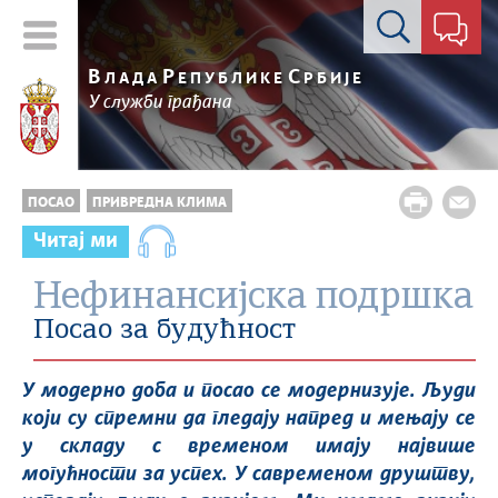
Контакт форма
В
Р
С
ЛАДА
ЕПУБЛИКЕ
РБИЈЕ
У служби грађана
ПОСАО
ПРИВРЕДНА КЛИМА
Читај ми
Нефинансијска подршка
Посао за будућност
У модерно доба и посао се модернизује. Људи
који су спремни да гледају напред и мењају се
у складу с временом имају највише
могућности за успех. У савременом друштву,