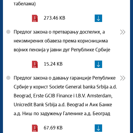
табелама)
273.46 KB
Предлог закона о претварању доспелих, а
неизмирених обавеза према корисницима
војних пензија у јавни дуг Републике Србије
15.24 KB
Предлог закона о давању гаранције Републике
Србије у корист Societe General banka Srbija a.d.
Beograd, Erste GCIB Finance i I.B.V. Amsterdam,
Unicredit Bank Srbija a.d. Beograd и Аик Банке
а.д. Ниш по задужењу Галенике а.д. Београд
67.69 KB