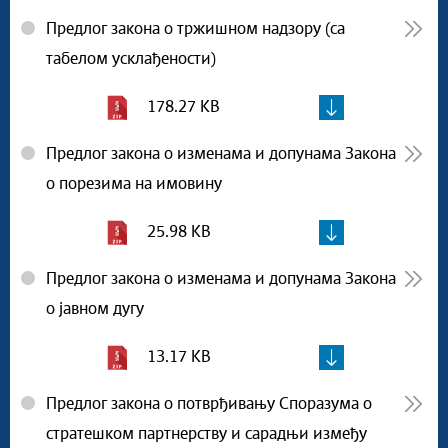
Предлог закона о тржишном надзору (са
табелом усклађености)
178.27 KB
Предлог закона о изменама и допунама Закона
о порезима на имовину
25.98 KB
Предлог закона о изменама и допунама Закона
о јавном дугу
13.17 KB
Предлог закона о потврђивању Споразума о
стратешком партнерству и сарадњи између