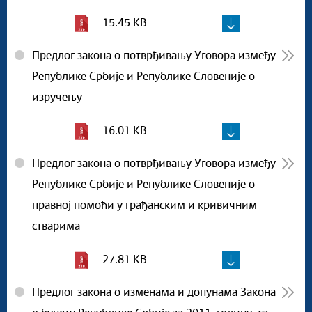
15.45 KB
Предлог закона о потврђивању Уговора између
Републике Србије и Републике Словеније о
изручењу
16.01 KB
Предлог закона о потврђивању Уговора између
Републике Србије и Републике Словеније о
правној помоћи у грађанским и кривичним
стварима
27.81 KB
Предлог закона о изменама и допунама Закона