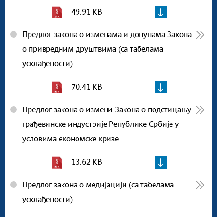
49.91 KB
Предлог закона о изменама и допунама Закона
о привредним друштвима (са табелама
усклађености)
70.41 KB
Предлог закона о измени Закона о подстицању
грађевинске индустрије Републике Србије у
условима економске кризе
13.62 KB
Предлог закона о медијацији (са табелама
усклађености)