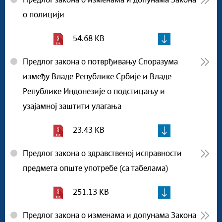
Предлог закона о изменама и допунама Закона
о полицији
54.68 KB
Предлог закона о потврђивању Споразума
између Владе Републике Србије и Владе
Републике Индонезије о подстицању и
узајамној заштити улагања
23.43 KB
Предлог закона о здравственој исправности
предмета опште употребе (са табелама)
251.13 KB
Предлог закона о изменама и допунама Закона