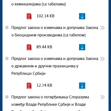
о хемикалијама (са табелама)
102.14 KB
Предлог закона о изменама и допунама Закона
о биоцидним производима (са табелом)
89.44 KB
Предлог закона о изменама и допунама Закона
о државним и другим празницима у
Републици Србији
12.74 KB
Предлог закона о потврђивању Споразума
између Владе Републике Србије и Владе