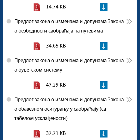
14.74 KB
Предлог закона о изменама и допунама Закона
о безбедности саобраћаја на путевима
34.65 KB
Предлог закона о изменама и допунама Закона
о буџетском систему
47.29 KB
Предлог закона о изменама и допунама Закона
о обавезном осигурању у саобраћају (са
табелом усклађености)
37.71 KB