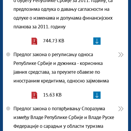
о буџету Републике Србије за 2011. годину, са
предлозима одлука о давању сагласности на
одлуке о изменама и допунама финансијских
планова за 2011. годину
744.73 KB
Предлог закона о регулисању односа
Републике Србије и дужника - корисника
јавних средстава, за преузете обавезе по
иностраним кредитима, односно зајмовима
15.63 KB
Предлог закона о потврђивању Споразума
између Владе Републике Србије и Владе Руске
Федерације о сарадњи у области туризма