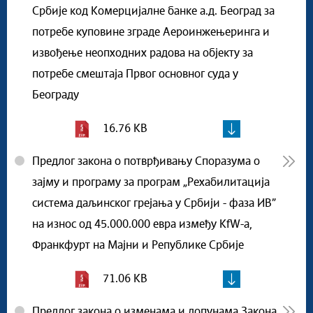
Србије код Комерцијалне банке а.д. Београд за
потребе куповине зграде Аероинжењеринга и
извођење неопходних радова на објекту за
потребе смештаја Првог основног суда у
Београду
16.76 KB
Предлог закона о потврђивању Споразума о
зајму и програму за програм „Рехабилитација
система даљинског грејања у Србији - фаза ИВ”
на износ од 45.000.000 евра између КfW-а,
Франкфурт на Мајни и Републике Србије
71.06 KB
Предлог закона о изменама и допунама Закона