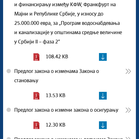
и финансирању између КФW, Франкфурт на
Мајни и Републике Србије, у износу до
25.000.000 евра, за „Програм водоснабдевања
и канализације у општинама средње величине
у Србији II – фаза 2”
108.42 KB
Предлог закона о изменама Закона о
становању
13.53 KB
Предлог закона о измени закона о осигурању
12.30 KB