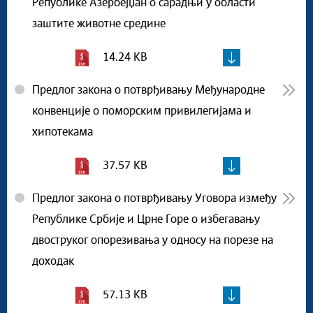
Републике Азербејџан о сарадњи у области
заштите животне средине
14.24 KB
Предлог закона о потврђивању Међународне
конвенције о поморским привилегијама и
хипотекама
37.57 KB
Предлог закона о потврђивању Уговора између
Републике Србије и Црне Горе о избегавању
двоструког опорезивања у односу на порезе на
доходак
57.13 KB