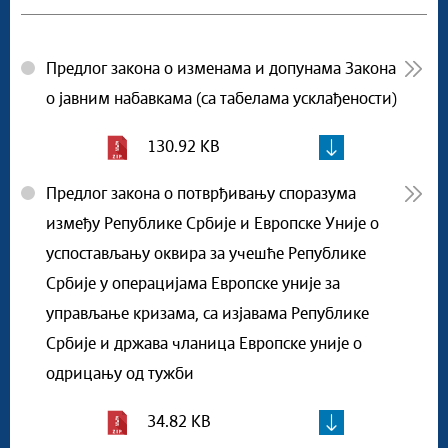
Предлог закона о изменама и допунама Закона
о јавним набавкама (са табелама усклађености)
130.92 KB
Предлог закона о потврђивању споразума
између Републике Србије и Европске Уније о
успостављању оквира за учешће Републике
Србије у операцијама Европске уније за
управљање кризама, са изјавама Републике
Србије и држава чланица Европске уније о
одрицању од тужби
34.82 KB