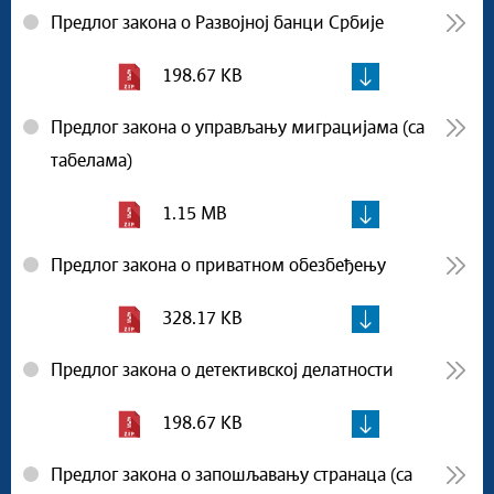
Предлог закона о Развојној банци Србије
198.67 KB
Предлог закона о управљању миграцијама (са
табелама)
1.15 MB
Предлог закона о приватном обезбеђењу
328.17 KB
Предлог закона о детективској делатности
198.67 KB
Предлог закона о запошљавању странаца (са