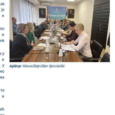
ав
 је
а и
ало
 и
им
а у
 и
 у
Аутор:
Министарство просвете
чно
ма
те
 и
већ