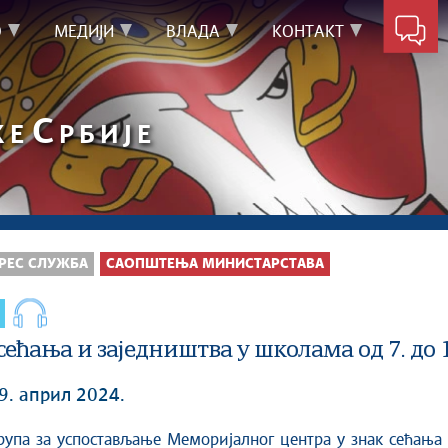
О
МЕДИЈИ
ВЛАДА
КОНТАКТ
С
КЕ
РБИЈЕ
РЕС СЛУЖБА
САОПШТЕЊА МИНИСТАРСТАВА
ећања и заједништва у школама од 7. до 1
9. април 2024.