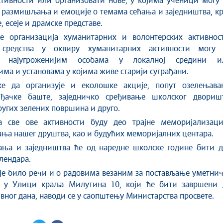
ктивности или организовати нове, у којима ученици могу
а размишљања и емоције о темама сећања и заједништва, к
, есеје и драмске представе.
е организација хуманитарних и волонтерских активност
 средства у оквиру хуманитарних активности могу 
и најугроженијим особама у локалној средини и
ма и установама у којима живе старији суграђани.
 да организује и еколошке акције, попут озелењава
ђачке баште, заједничко сређивање школског дворишт
ругих зелених површина и друго.
 све ове активности буду део трајне меморијализациј
а нашег друштва, као и будућих меморијалних центара.
ања и заједништва ће од наредне школске године бити д
лендара.
 је било речи и о радовима везаним за постављање уметни
е у Улици краља Милутина 10, који ће бити завршени 
ног дана, наводи се у саопштењу Министарства просвете.