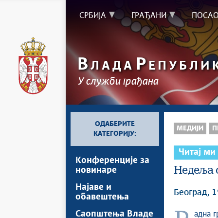
СРБИЈА
ГРАЂАНИ
ПОСА
В
Р
ЛАДА
ЕПУБЛИ
У служби грађана
ОДАБЕРИТЕ
МЕДИЈИ
П
КАТЕГОРИЈУ:
Читај ми
Kонференцијe за
Недеља с
новинаре
Најавe и
Београд, 1
обавештења
Саопштења Владе