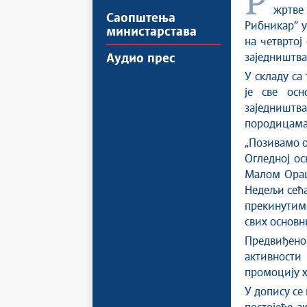
Раднa групa за успостављање Меморијалног центра у знак сећања на
жртве
Саопштења
Рибникар” у
министарстава
на четвртој
заједништва 
Аудио прес
У складу са
је све ос
заједништва
породицама,
„Позивамо о
Огледној ос
Малом Ораш
Недељи сећа
прекинутим
свих основн
Предвиђен
активности
промоцију х
У допису се