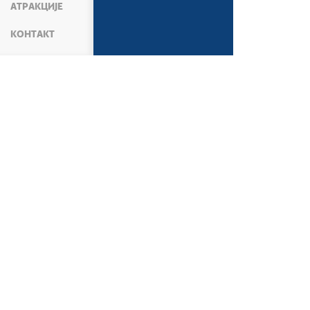
АТРАКЦИЈЕ
КОНТАКТ
МЕДИЈИ
ПРЕС СЛУЖБА
САОПШТЕЊА М
Београд, 6. август 2026.
Беогр
Откривено више од
Држ
19.000 прекршаја
град