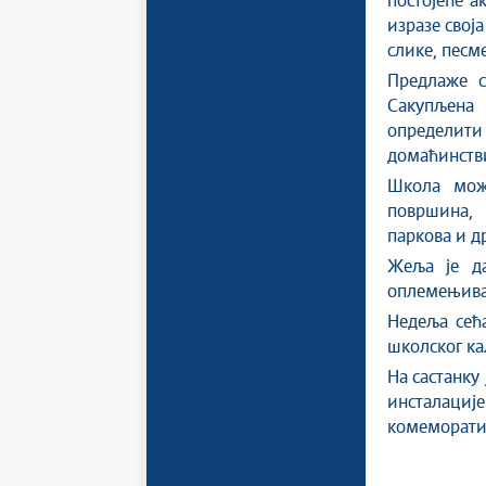
постојеће а
изразе свој
слике, песме
Предлаже с
Сакупљена
определит
домаћинстви
Школа може
површина, 
паркова и д
Жеља је да
оплемењивањ
Недеља сећ
школског ка
На састанку
инсталациј
комеморатив