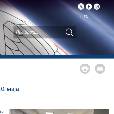
L
EN
+
-
0. маја