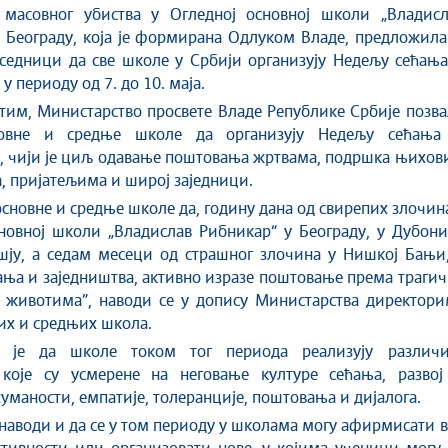
 масовног убиства у Огледној основној школи „Владисл
 Београду, која је формирана Одлуком Владе, предложила
 седници да све школе у Србији организују Недељу сећањ
у периоду од 7. до 10. маја.
 тим, Министарство просвете Владе Републике Србије позв
новне и средње школе да организују Недељу сећања
, чији је циљ одавање поштовања жртвама, подршка њихов
 пријатељима и широј заједници.
сновне и средње школе да, годину дана од свирепих злочин
новној школи „Владислав Рибникар“ у Београду, у Дубони
ју, а седам месеци од страшног злочина у Нишкој Бањи,
ња и заједништва, активно изразе поштовање према траги
 животима”, наводи се у допису Министарства директори
их и средњих школа.
о је да школе током тог периода реализују различи
 које су усмерене на неговање културе сећања, развој
уманости, емпатије, толеранције, поштовања и дијалога.
 наводи и да се у том периоду у школама могу афирмисати 