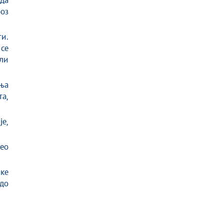
 да
роз
и.
се
ли
ња
а,
е,
ео
чке
до