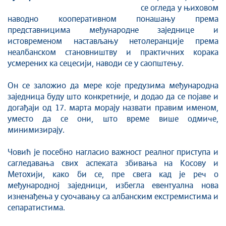
се огледа у њиховом
наводно кооперативном понашању према
представницима међународне заједнице и
истовременом настављању нетолеранције према
неалбанском становништву и практичних корака
усмерених ка сецесији, наводи се у саопштењу.
Он се заложио да мере које предузима међународна
заједница буду што конкретније, и додао да се појаве и
догађаји од 17. марта морају назвати правим именом,
уместо да се они, што време више одмиче,
минимизирају.
Човић је посебно нагласио важност реалног приступа и
сагледавања свих аспеката збивања на Косову и
Метохији, како би се, пре свега кад је реч о
међународној заједници, избегла евентуална нова
изненађења у суочавању са албанским екстремистима и
сепаратистима.