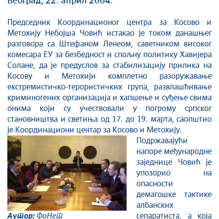
Београд, 22. април 2004.
Култура и вера
Председник Координационог центра за Косово и
Спорт
Метохију Небојша Човић истакао је током данашњег
Конференције за новинаре
разговора са Штефаном Ленеом, саветником високог
Интервјуи
комесара ЕУ за безбедност и спољну политику Хавијера
Солане, да је предуслов за стабилизацију прилика на
Линкови
Косову и Метохији комплетно разоружавање
Издвојене теме
екстремистичко-терористичких група, развлашћивање
COVID-19 - архива
криминогених организација и хапшење и суђење свима
онима који су учествовали у погрому српског
становништва и светиња од 17. до 19. марта, саопштио
је Координациони центар за Косово и Метохију.
Подржавајући
напоре међународне
заједнице Човић је
упозорио на
опасности
демагошке тактике
албанских
Аутор:
ФоНет
сепаратиста, а која