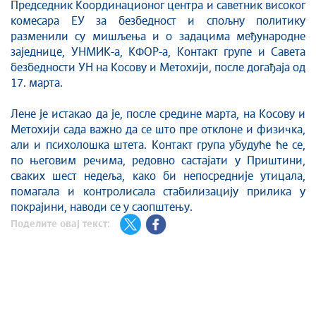
Председник Координационог центра и саветник високог
комесара ЕУ за безбедност и спољну политику
разменили су мишљења и о задацима међународне
заједнице, УНМИК-а, КФОР-а, Контакт групе и Савета
безбедности УН на Косову и Метохији, после догађаја од
17. марта.
Лене је истакао да је, после средине марта, на Косову и
Метохији сада важно да се што пре отклоне и физичка,
али и психолошка штета. Контакт група убудуће ће се,
по његовим речима, редовно састајати у Приштини,
сваких шест недеља, како би непосредније утицала,
помагала и контролисала стабилизацију прилика у
покрајини, наводи се у саопштењу.
Поделите овај текст: