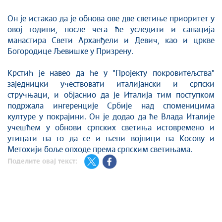
Он је истакао да је обнова ове две светиње приоритет у
овој години, после чега ће уследити и санација
манастира Свети Арханђели и Девич, као и цркве
Богородице Љевишке у Призрену.
Крстић је навео да ће у "Пројекту покровитељства"
заједницки учествовати италијански и српски
стручњаци, и објаснио да је Италија тим поступком
подржала ингеренције Србије над споменицима
културе у покрајини. Он је додао да ће Влада Италије
учешћем у обнови српских светиња истовремено и
утицати на то да се и њени војници на Косову и
Метохији боље опходе према српским светињама.
Поделите овај текст: