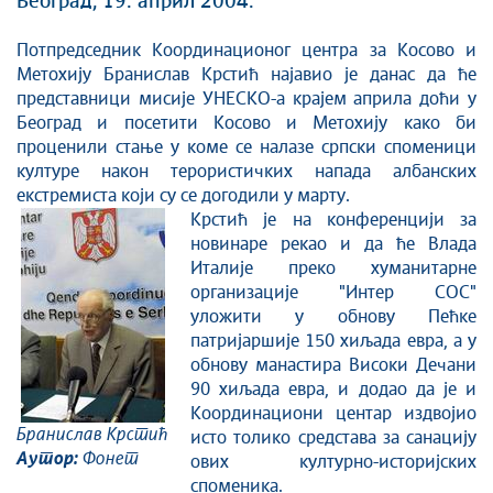
Београд, 19. април 2004.
Култура и вера
Потпредседник Координационог центра за Косово и
Спорт
Метохију Бранислав Крстић најавио је данас да ће
Конференције за новинаре
представници мисије УНЕСКО-а крајем априла доћи у
Интервјуи
Београд и посетити Косово и Метохију како би
проценили стање у коме се налазе српски споменици
Линкови
културе након терористичких напада албанских
Издвојене теме
екстремиста који су се догодили у марту.
COVID-19 - архива
Крстић је на конференцији за
новинаре рекао и да ће Влада
Италије преко хуманитарне
организације "Интер СОС"
уложити у обнову Пећке
патријаршије 150 хиљада евра, а у
обнову манастира Високи Дечани
90 хиљада евра, и додао да је и
Координациони центар издвојио
Бранислав Крстић
исто толико средстава за санацију
Аутор:
Фонет
ових културно-историјских
споменика.