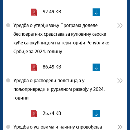
52.49 KB
Уредба о утврђивању Програма доделе
бесповратних средстава за куповину сеоске
куће са окућницом на територији Републике
Србије за 2024. годину
86.45 KB
Уредба о расподели подстицаја у
пољопривреди и руралном развоју у 2024.
години
25.74 KB
Уредба о условима и начину спровођења