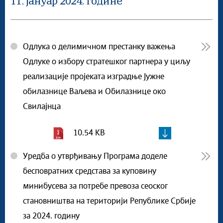
11. јануар 2024. године
Одлука о делимичном престанку важења
Одлуке о избору стратешког партнера у циљу
реализације пројеката изградње Јужне
обилазнице Ваљева и Обилазнице око
Свилајнца
10.54 KB
Уредба о утврђивању Програма доделе
бесповратних средстава за куповину
минибусева за потребе превоза сеоског
становништва на територији Републике Србије
за 2024. годину