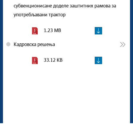
субвенционисане доделе заштитних рамова за
употребљавани трактор
1.23 MB
Кадровска решења
33.12 KB