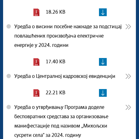
18.26 KB
Уредба о висини посебне накнаде за подстицај
повлашћених произвођача електричне
енергије у 2024. години
17.40 KB
Уредба о Централној кадровској евиденцији
22.21 KB
Уредба о утврђивању Програма доделе
бесповратних средстава за организовање
манифестације под називом „Михољски
сусрети селаˮ за 2024. годину