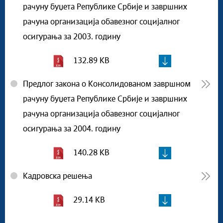
рачуну буџета Републике Србије и завршних
рачуна организација обавезног социјалног
осигурања за 2003. годину
132.89 KB
Предлог закона о Консолидованом завршном
рачуну буџета Републике Србије и завршних
рачуна организација обавезног социјалног
осигурања за 2004. годину
140.28 KB
Кадровска решења
29.14 KB