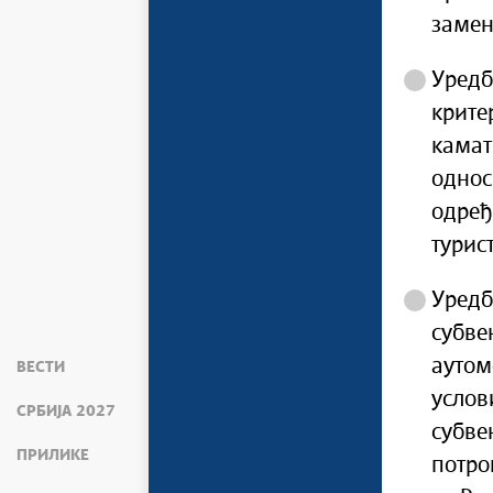
замен
Уредб
крите
камат
однос
одређ
турис
Уредб
субве
аутом
ВЕСТИ
услов
СРБИЈА 2027
субве
ПРИЛИКЕ
потро