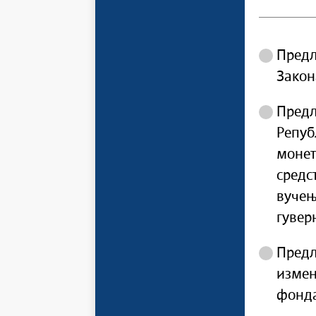
Предл
Закон
Предл
Репуб
монет
средс
вучењ
гуверн
Предл
измен
фонд