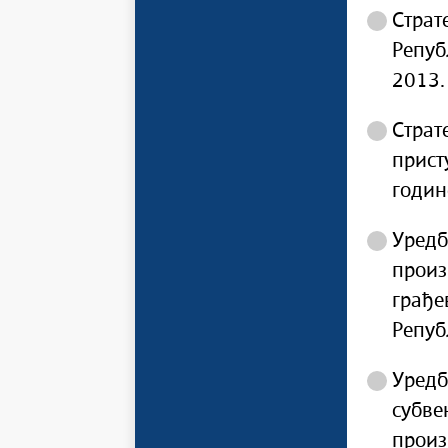
Страт
Репуб
2013.
Страт
прист
годин
Уредб
произ
грађе
Репуб
Уредб
субве
произ