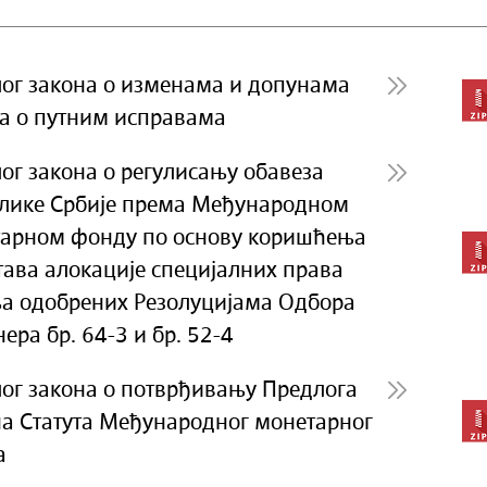
ог закона о изменама и допунама
а о путним исправама
ог закона о регулисању обавеза
лике Србије према Међународном
арном фонду по основу коришћења
тава алокације специјалних права
а одобрених Резолуцијама Одбора
ера бр. 64-3 и бр. 52-4
ог закона о потврђивању Предлога
а Статута Међународног монетарног
а