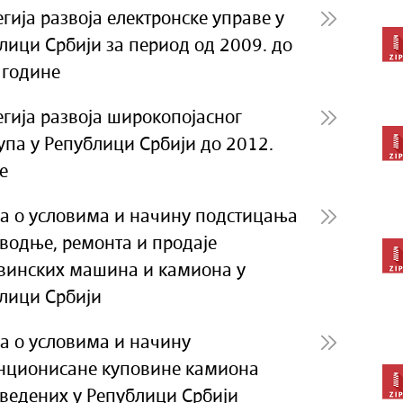
егија развоја електронске управе у
лици Србији за период од 2009. до
 године
егија развоја широкопојасног
упа у Републици Србији до 2012.
е
а о условима и начину подстицања
водње, ремонта и продаје
винских машина и камиона у
лици Србији
а о условима и начину
нционисане куповине камиона
ведених у Републици Србији