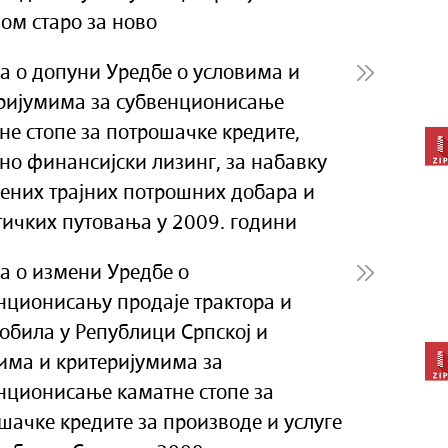
ом старо за ново
а о допуни Уредбе о условима и
ријумима за субвенционисање
не стопе за потрошачке кредите,
но финансијски лизинг, за набавку
ених трајних потрошних добара и
тичких путовања у 2009. години
а о измени Уредбе о
нционисању продаје трактора и
обила у Републици Српској и
има и критеријумима за
нционисање каматне стопе за
шачке кредите за производе и услуге