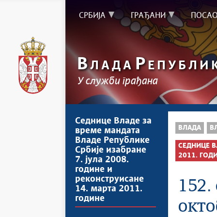
СРБИЈА
ГРАЂАНИ
ПОСА
В
Р
ЛАДА
ЕПУБЛИ
У служби грађана
Седнице Владе за
ВЛАДА
В
време мандата
Владе Републике
СЕДНИЦЕ В
Србије изабране
2011. ГОД
7. јула 2008.
године и
реконструисане
152.
14. марта 2011.
године
окто