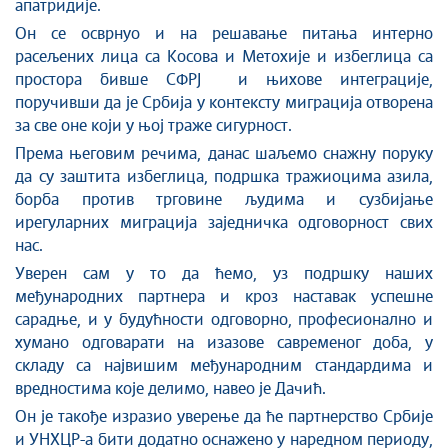
апатридије.
Он се осврнуо и на решавање питања интерно
расељених лица са Косова и Метохије и избеглица са
простора бивше СФРЈ и њихове интеграције,
поручивши да је Србија у контексту миграција отворена
за све оне који у њој траже сигурност.
Према његовим речима, данас шаљемо снажну поруку
да су заштита избеглица, подршка тражиоцима азила,
борба против трговине људима и сузбијање
ирегуларних миграција заједничка одговорност свих
нас.
Уверен сам у то да ћемо, уз подршку наших
међународних партнера и кроз наставак успешне
сарадње, и у будућности одговорно, професионално и
хумано одговарати на изазове савременог доба, у
складу са највишим међународним стандардима и
вредностима које делимо, навео је Дачић.
Он је такође изразио уверење да ће партнерство Србије
и УНХЦР-а бити додатно оснажено у наредном периоду,