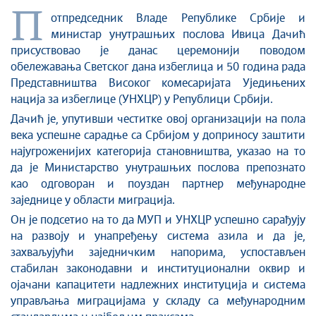
Стоп корупцији
П
отпредседник Владе Републике Србије и
Култура и вера
министар унутрашњих послова Ивица Дачић
Спорт
присуствовао је данас церемонији поводом
Конференције за новинаре
обележавања Светског дана избеглица и 50 година рада
Интервјуи
Представништва Високог комесаријата Уједињених
Линкови
нација за избеглице (УНХЦР) у Републици Србији.
Издвојене теме
Дачић је, упутивши честитке овој организацији на пола
века успешне сарадње са Србијом у доприносу заштити
COVID-19 - архива
најугроженијих категорија становништва, указао на то
да је Министарство унутрашњих послова препознато
као одговоран и поуздан партнер међународне
заједнице у области миграција.
Он је подсетио на то да МУП и УНХЦР успешно сарађују
на развоју и унапређењу система азила и да је,
захваљујући заједничким напорима, успостављен
стабилан законодавни и институционални оквир и
ојачани капацитети надлежних институција и система
управљања миграцијама у складу са међународним