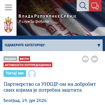
Контакт форма
В
Р
С
ЛАДА
ЕПУБЛИКЕ
РБИЈЕ
У служби грађана
ОДАБЕРИТЕ КАТЕГОРИЈУ:
Влада Србије
МЕДИЈИ
ВЕСТИ
Активности премијера
АКТИВНОСТИ ПОТПРЕДСЕДНИКА
Активности потпредседника
Читај ми
Активности Владе
Партнерство са УНХЦР-ом на добробит
Косово и Метохија
свих којима је потребна заштита
Политика
Економија
Београд, 19. јун 2026.