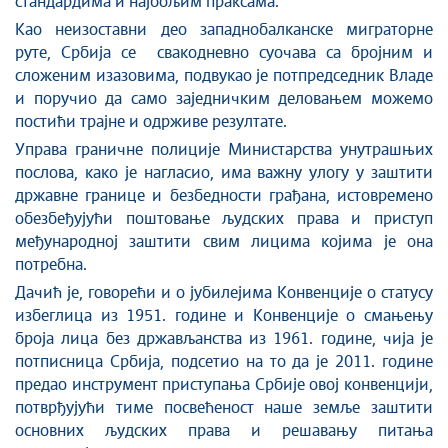
стандардима и најбољим праксама.
Као неизоставни део западнобалканске миграторне
руте, Србија се свакодневно суочава са бројним и
сложеним изазовима, подвукао је потпредседник Владе
и поручио да само заједничким деловањем можемо
постићи трајне и одрживе резултате.
Управа граничне полиције Министарства унутрашњих
послова, како је нагласио, има важну улогу у заштити
државне границе и безбедности грађана, истовремено
обезбеђујући поштовање људских права и приступ
међународној заштити свим лицима којима је она
потребна.
Дачић је, говорећи и о јубилејима Конвенције о статусу
избеглица из 1951. године и Конвенције о смањењу
броја лица без држављанства из 1961. године, чија је
потписница Србија, подсетио на то да је 2011. године
предао инструмент приступања Србије овој конвенцији,
потврђујући тиме посвећеност наше земље заштити
основних људских права и решавању питања