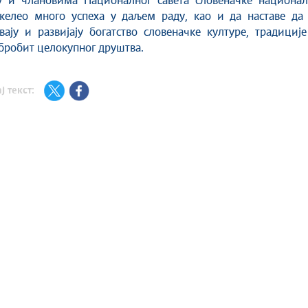
у и члановима Националног савета словеначке национал
елео много успеха у даљем раду, као и да наставе да 
ају и развијају богатство словеначке културе, традициј
обробит целокупног друштва.
ј текст: