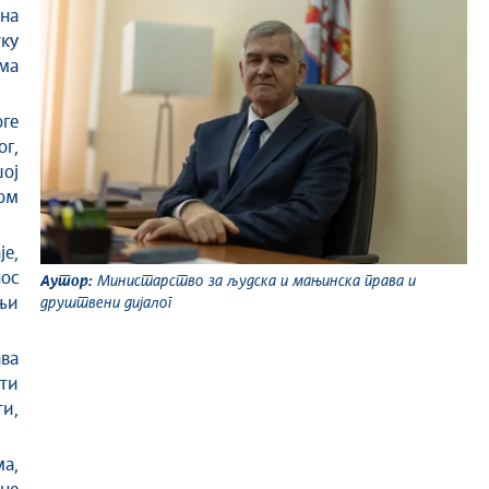
на
ку
ма
оге
г,
шој
ом
је,
ос
Аутор:
Министарство за људска и мањинска права и
њи
друштвени дијалог
ва
ти
и,
а,