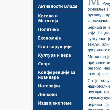
Министар за људска и мањинска права и друштвени дијалог у Влади
Реп
Активности Владе
оснивања Н
руководст
Косово и
словеначке 
Метохија
Бериша је и
Политика
коју Нацио
Економија
културног, 
земљи, али
Стоп корупцији
доприносе о
Култура и вера
Министар је
припадници
Спорт
развоју на
Конференције за
атмосфере п
новинаре
Он је пору
Интервјуи
национални
поуздан па
Линкови
очувању кул
Издвојене теме
Бериша је,