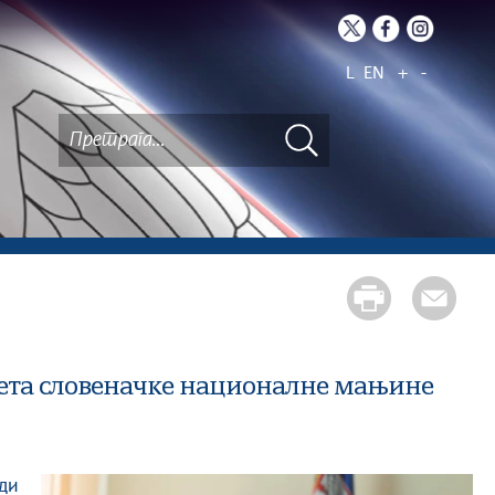
L
EN
+
-
ета словеначке националне мањине