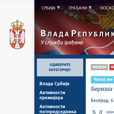
СРБИЈА
ГРАЂАНИ
ПОСА
В
Р
ЛАДА
ЕПУБЛИ
У служби грађана
ОДАБЕРИТЕ
МЕДИЈИ
В
КАТЕГОРИЈУ:
Читај ми
Влада Србије
Бериша 
Активности
премијера
Београд, 6
Активности
потпредседника