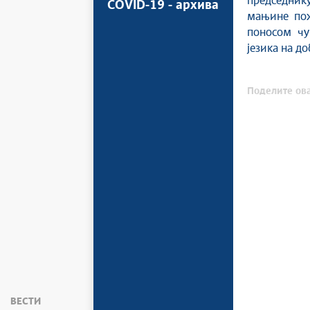
председник
COVID-19 - архива
мањине пож
поносом чув
језика на д
Поделите ова
ВЕСТИ