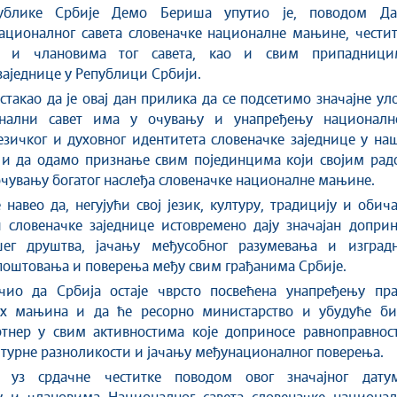
ублике Србије Демо Бериша упутио је, поводом Да
ационалног савета словеначке националне мањине, честит
ву и члановима тог савета, као и свим припадници
заједнице у Републици Србији.
стакао да је овај дан прилика да се подсетимо значајне ул
нални савет има у очувању и унапређењу национално
језичког и духовног идентитета словеначке заједнице у на
 и да одамо признање свим појединцима који својим рад
чувању богатог наслеђа словеначке националне мањине.
 навео да, негујући свој језик, културу, традицију и обича
 словеначке заједнице истовремено дају значајан доприн
шег друштва, јачању међусобног разумевања и изград
оштовања и поверења међу свим грађанима Србије.
чио да Србија остаје чврсто посвећена унапређењу пра
х мањина и да ће ресорно министарство и убудуће би
ртнер у свим активностима које доприносе равноправност
турне разноликости и јачању међунационалног поверења.
 уз срдачне честитке поводом овог значајног датум