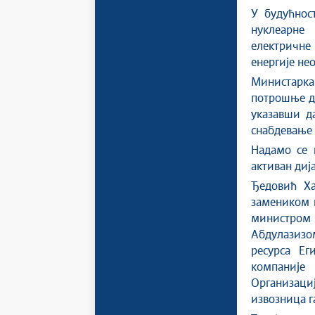
У будућнос
нуклеарне
електричне 
енергије не
Министарка
потрошње до
указавши да
снабдевање 
Надамо се 
активан диј
Ђедовић Ха
замеником 
министром
Абдулазизо
ресурса Ег
компаније 
Организац
извозница г