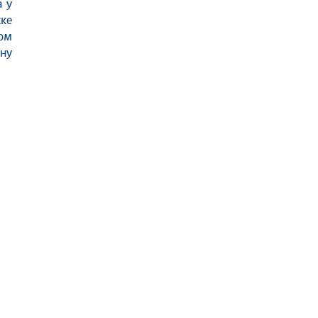
 у
ке
ом
ну