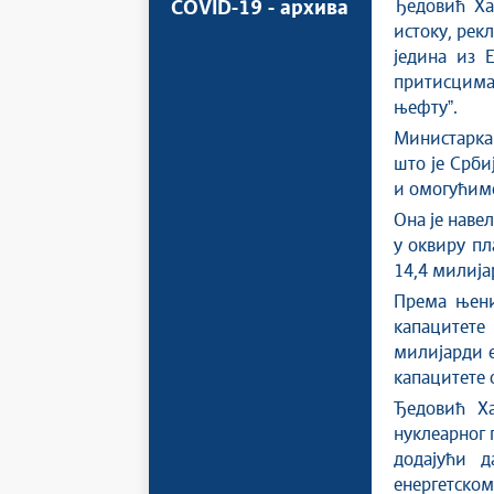
Ђедовић Ха
COVID-19 - архива
истоку, рекл
једина из 
притисцима
њефтуˮ.
Министарка 
што је Срби
и омогућим
Она је наве
у оквиру пл
14,4 милија
Према њени
капацитет
милијарди е
капацитете 
Ђедовић Ха
нуклеарног 
додајући д
енергетском