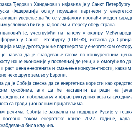
равка Ђедовић Хандановић изјавила је у Санкт Петербургу
уска Федерација остају поуздани партнери у енергетск
разивши уверење да ће се у дијалогу пронаћи модел сара
атим условима бити у најбољем интересу обеју страна.
ндановић је, учествујући на панелу у оквиру Међународн
 форума у Санкт Петербургу (СПИЕФ), истакла да Србија
ација имају дугогодишње партнерство у енергетском сектору
 је навела да је снабдевање гасом по конкурентним цена
асту наше економије у последњој деценији и омогућило да
ли раст цена енергената и смањење конкурентности, каквим
не неке друге земље у Европи.
а да је Србија свесна да се енергетика користи као средств
ким сукобима, али да ће наставити да ради на јача
безбедности, побољшању инфраструктурних веза са суседим
носа са традиционалним пријатељима.
м речима, Србија је захвална на подршци Русије у тешк
 посебно током енергетске кризе 2022. године, када 
снабдевања била кључна.