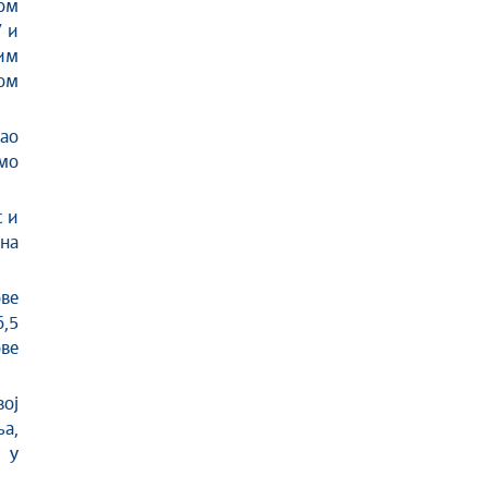
ом
У и
им
ом
као
имо
с и
дна
ве
,5
ове
ој
ња,
 у