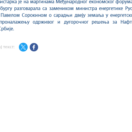
истарка је на маргинама Међународног економског форума
бургу разговарала са замеником министра енергетике Рус
 Павелом Сорокином о сарадњи двеју земаља у енергетск
 проналажењу одрживог и дугорочног решења за Нафт
Србије.
ј текст: