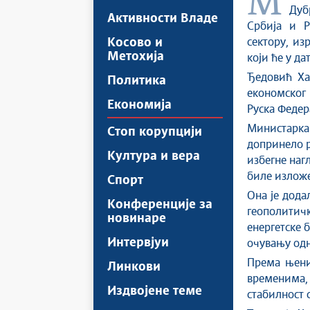
Министарка рударства и енергетике у Влади Републике Србије
Дуб
Активности Владе
Србија и Р
Косово и
сектору, из
Метохија
који ће у д
Ђедовић Ха
Политика
економског
Економија
Руска Федер
Министарка
Стоп корупцији
допринело р
Култура и вера
избегне наг
биле изложе
Спорт
Она је додал
Конференције за
геополитич
новинаре
енергетске 
Интервјуи
очувању од
Према њени
Линкови
временима,
Издвојене теме
стабилност 