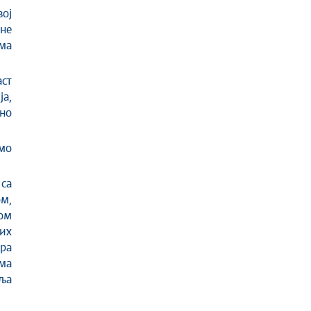
ој
не
има
ст
ја,
но
мо
са
м,
ом
их
ра
ма
ља