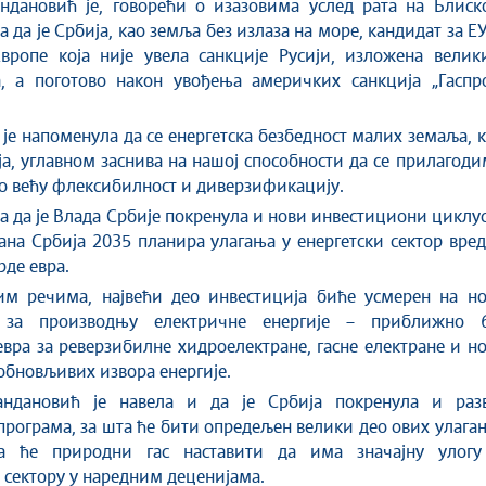
ндановић је, говорећи о изазовима услед рата на Блиск
а да је Србија, као земља без излаза на море, кандидат за Е
Европе која није увела санкције Русији, изложена велик
, а поготово након увођења америчких санкција „Гаспр
је напоменула да се енергетска безбедност малих земаља, 
ја, углавном заснива на нашој способности да се прилагод
о већу флексибилност и диверзификацију.
ла да је Влада Србије покренула и нови инвестициони циклу
ана Србија 2035 планира улагања у енергетски сектор вре
рде евра.
м речима, највећи део инвестиција биће усмерен на но
е за производњу електричне енергије – приближно 6
вра за реверзибилне хидроелектране, гасне електране и н
обновљивих извора енергије.
ндановић је навела и да је Србија покренула и разв
програма, за шта ће бити опредељен велики део ових улага
а ће природни гас наставити да има значајну улогу
 сектору у наредним деценијама.