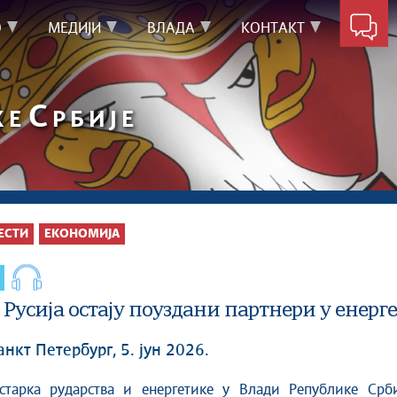
О
МЕДИЈИ
ВЛАДА
КОНТАКТ
С
КЕ
РБИЈЕ
ЕСТИ
ЕКОНОМИЈА
 Русија остају поуздани партнери у енерг
нкт Петербург, 5. јун 2026.