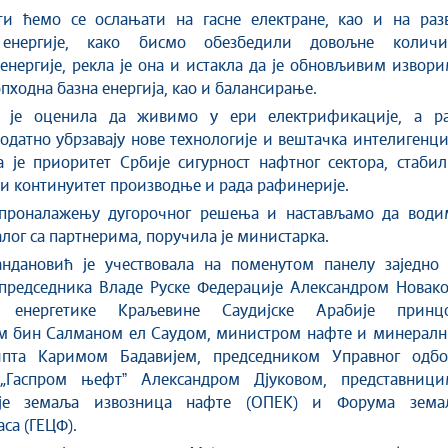
ти ћемо се ослањати на гасне електране, као и на разв
 енергије, како бисмо обезбедили довољне количи
енергије, рекла је она и истакла да је обновљивим извор
опходна базна енергија, као и балансирање.
 је оценила да живимо у ери електрификације, а ра
датно убрзавају нове технологије и вештачка интелигенци
 је приоритет Србије сигурност нафтног сектора, стабил
и континуитет производње и рада рафинерије.
проналажењу дугорочног решења и настављамо да води
алог са партнерима, поручила је министарка.
ндановић је учествовала на поменутом панелу заједно 
председника Владе Руске Федерације Александром Новако
 енергетике Краљевине Саудијске Арабије принц
м бин Салманом ел Саудом, министром нафте и минералн
ипта Каримом Бадавијем, председником Управног одбо
„Гаспром њефтˮ Александром Дјуковом, представници
ије земаља извозница нафте (ОПЕК) и Форума зема
аса (ГЕЦФ).