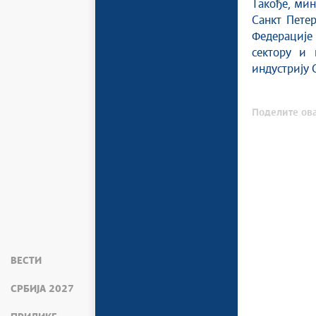
Такође, мин
Санкт Петер
Федерације
сектору и
индустрију 
Поделите ова
ВЕСТИ
СРБИЈА 2027