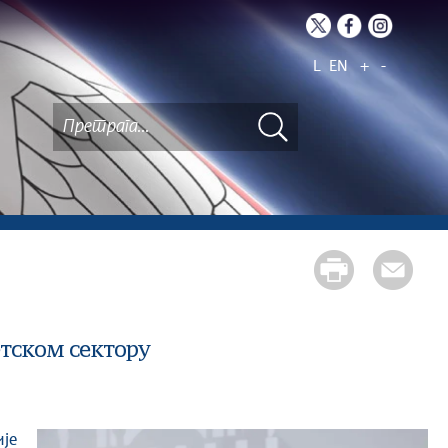
L
EN
+
-
етском сектору