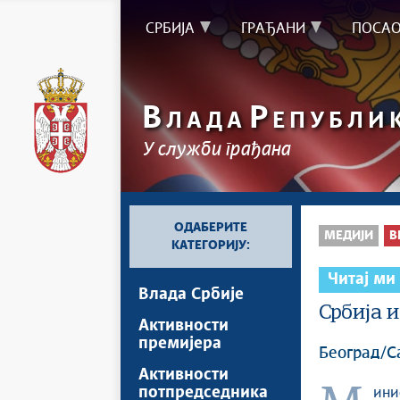
СРБИЈА
ГРАЂАНИ
ПОСА
В
Р
ЛАДА
ЕПУБЛИ
У служби грађана
ОДАБЕРИТЕ
МЕДИЈИ
В
КАТЕГОРИЈУ:
Читај ми
Влада Србије
Србија и
Активности
премијера
Београд/Са
Активности
потпредседника