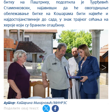
битку на Паштрику, подсетила је Ђурђевић
Стаменковски, најавивши да ће овогодишње
обележавање битке на Кошарама бити највеће и
најдостојанственије до сада, у знак трајног сећања на
хероје који су бранили отаџбину.
Аутор:
Катарина Михајловић/МИНРЗС
А
Поделите овај текст: