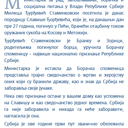
М
Стоп корупцији
инистарка за рад, запошљавање, борачка и
социјална питања у Влади Републике Србије
Култура и вера
Милица Ђурђевић Стаменковски посетила је данас
Спорт
породицу Славише Ђорђевића, који је, на данашњи дан
Конференције за новинаре
пре 27 година, погинуо у Пећи, бранећи отаџбину током
Интервјуи
оружаних сукоба на Косову и Метохији.
Линкови
Ђурђевић Стаменковски је Бранку и Зорици,
родитељима погинулог борца, уручила Борачку
Издвојене теме
споменицу – највише национално признање Републике
COVID-19 - архива
Србије.
Министарка је истакла да Борачка споменица
представља трајно сведочанство о жртви и херојству
оних који су бранили државу, као и знак да Србија не
заборавља своје јунаке.
Нека ово признање остане у вашем дому као успомена
на Славишу и као сведочанство једног времена. Србија
га није заборавила и никада га неће заборавити,
нагласила је она.
Србија је ове године први пут званично обележила