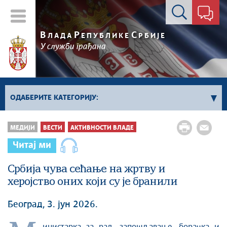
Контакт форма
В
Р
С
ЛАДА
ЕПУБЛИКЕ
РБИЈЕ
У служби грађана
ОДАБЕРИТЕ КАТЕГОРИЈУ:
Влада Србије
МЕДИЈИ
ВЕСТИ
АКТИВНОСТИ ВЛАДЕ
Активности премијера
Читај ми
Активности потпредседника
Активности Владе
Србија чува сећање на жртву и
херојство оних који су је бранили
Косово и Метохија
Политика
Београд, 3. јун 2026.
Економија