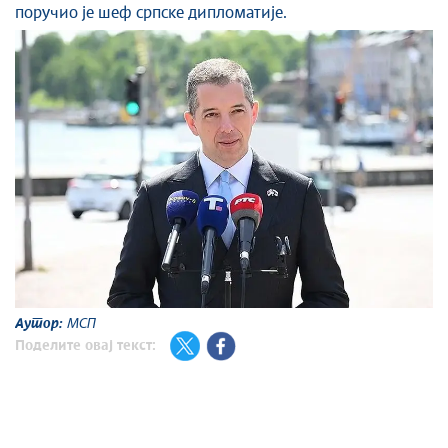
поручио је шеф српске дипломатије.
Аутор:
МСП
Поделите овај текст: