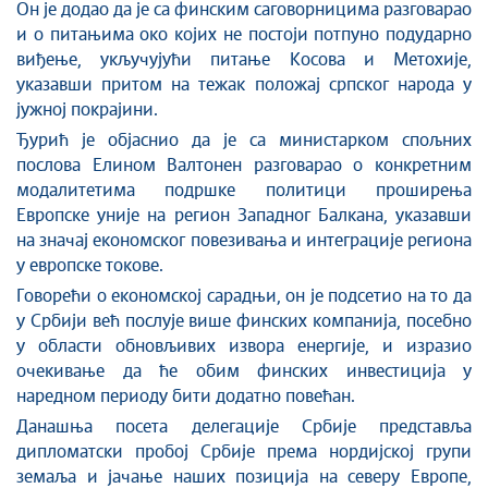
Он је додао да је са финским саговорницима разговарао
и о питањима око којих не постоји потпуно подударно
виђење, укључујући питање Косова и Метохије,
указавши притом на тежак положај српског народа у
јужној покрајини.
Ђурић је објаснио да је са министарком спољних
послова Елином Валтонен разговарао о конкретним
модалитетима подршке политици проширења
Европске уније на регион Западног Балкана, указавши
на значај економског повезивања и интеграције региона
у европске токове.
Говорећи о економској сарадњи, он је подсетио на то да
у Србији већ послује више финских компанија, посебно
у области обновљивих извора енергије, и изразио
очекивање да ће обим финских инвестиција у
наредном периоду бити додатно повећан.
Данашња посета делегације Србије представља
дипломатски пробој Србије према нордијској групи
земаља и јачање наших позиција на северу Европе,