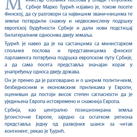
М
Стоп корупцији
инистар спољних послова у Влади Републике
Србије Марко Ђурић изјавио је, током посете
Култура и вера
Финској, да су разговори са највишим званичницима те
Спорт
земље потврдили снажну и недвосмислену подршку
Конференције за новинаре
европској будућности Србије и дали нови подстицај
Интервјуи
билатералним односима двеју земаља.
Линкови
Ђурић је навео да је на састанцима са министарком
спољних послова и представницима финског
Издвојене теме
парламента потврђена подршка европском путу Србије,
COVID-19 - архива
а да сама посета представља значајан корак у
унапређењу односа двеју држава.
Он је пренео да је разговарано и о ширим политичким,
безбедносним и економским приликама у Европи,
оценивши да постоји висок степен сагласности да је
уједињена Европа истовремено и снажнија Европа.
Србија, као централно позиционирана земља
Југоисточне Европе, заједно са остатком региона
представља једну од развојних шанси за читав
континент, рекао је Ђурић.