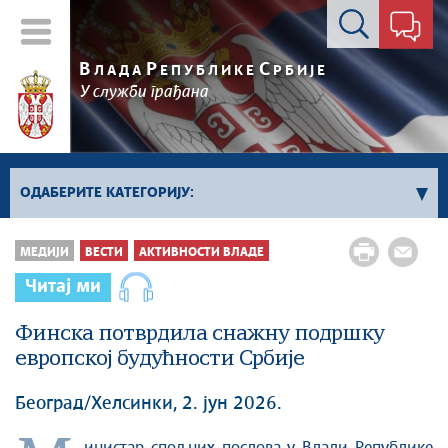
Контакт форма
В
Р
С
ЛАДА
ЕПУБЛИКЕ
РБИЈЕ
У служби грађана
ОДАБЕРИТЕ КАТЕГОРИЈУ:
Влада Србије
МЕДИЈИ
ВЕСТИ
АКТИВНОСТИ ВЛАДЕ
Активности премијера
Читај ми
Активности потпредседника
Активности Владе
Финска потврдила снажну подршку
европској будућности Србије
Косово и Метохија
Политика
Београд/Хелсинки, 2. јун 2026.
Економија