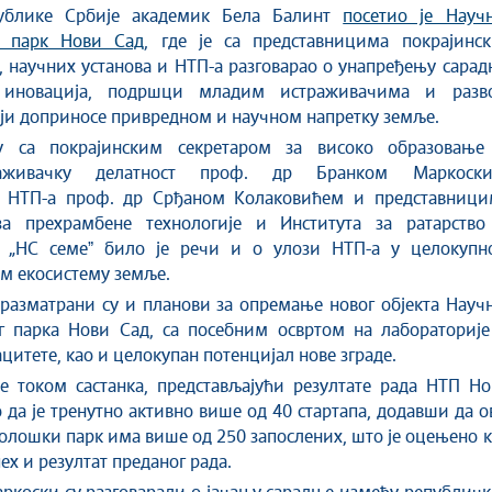
ублике Србије академик Бела Балинт
посетио је Научн
и парк Нови Сад
, где је са представницима покрајинск
, научних установа и НТП-а разговарао о унапређењу сара
 иновација, подршци младим истраживачима и разво
оји доприносе привредном и научном напретку земље.
у са покрајинским секретаром за високо образовање
раживачку делатност проф. др Бранком Маркоски
 НТП-а проф. др Срђаном Колаковићем и представници
за прехрамбене технологије и Института за ратарство
о „НС семеˮ било је речи и о улози НТП-а у целокупн
м екосистему земље.
 разматрани су и планови за опремање новог објекта Науч
г парка Нови Сад, са посебним освртом на лабораторије
цитете, као и целокупан потенцијал нове зграде.
е током састанка, представљајући резултате рада НТП Но
о да је тренутно активно више од 40 стартапа, додавши да о
олошки парк има више од 250 запослених, што је оцењено 
ех и резултат преданог рада.