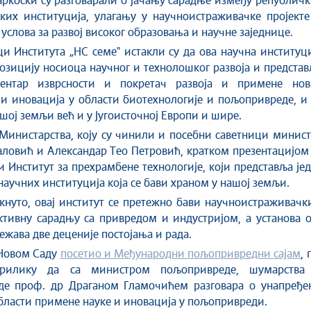
ркоски су разговарали о јачању сарадње између републич
ких институција, улагању у научноистраживачке пројекте
услова за развој високог образовања и научне заједнице.
и Института „НС семеˮ истакли су да ова научна институц
озицију носиоца научног и технолошког развоја и предста
ентар изврсности и покретач развоја и примене нов
 и иновација у области биотехнологије и пољопривреде, и
ашој земљи већ и у Југоисточној Европи и шире.
Министарства, коју су чинили и посебни саветници минис
ловић и Александар Тео Петровић, кратком презентацијом
и Институт за прехрамбене технологије, који представља је
научних институција која се бави храном у нашој земљи.
акнуто, овај институт се претежно бави научноистраживач
ктивну сарадњу са привредом и индустријом, а установа 
ежава две деценије постојања и рада.
 Новом Саду
посетио и Међународни пољопривредни сајам
, 
рилику да са министром пољопривреде, шумарства
де проф. др Драганом Гламочићем разговара о унапређе
бласти примене науке и иновација у пољопривреди.