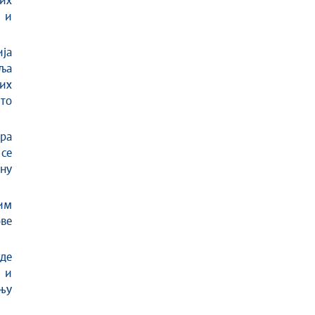
ких
 и
ија
вља
их
 то
тра
 се
дну
ким
ове
где
 и
њу