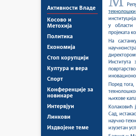
Министар науке, технолошког развоја и иновација у Влади
Реп
Активности Владе
технолошк
институција
Косово и
у области
Метохија
пројеката к
Политика
На састанк
Економија
научноист
директором
Стоп корупцији
Института 
Култура и вера
повртарств
иновационо
Спорт
Поред тога,
Конференције за
технолошко
новинаре
њихове капа
Интервјуи
Колаковић ј
Сад, истака
Линкови
научно-техн
Издвојене теме
изузетан усп