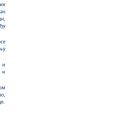
их
ан
и,
ђу
се
њу
 и
 и
ом
во,
е.