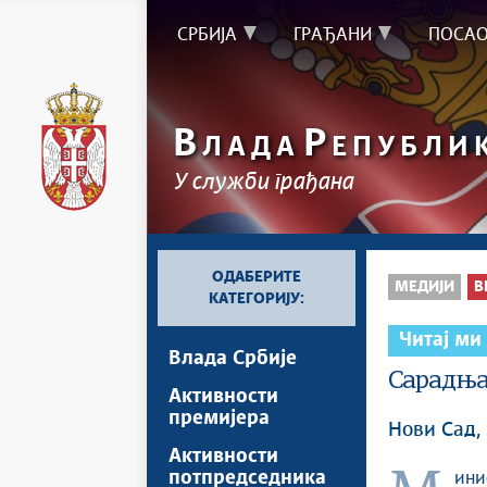
СРБИЈА
ГРАЂАНИ
ПОСА
В
Р
ЛАДА
ЕПУБЛИ
У служби грађана
ОДАБЕРИТЕ
МЕДИЈИ
В
КАТЕГОРИЈУ:
Читај ми
Влада Србије
Сарадња
Активности
премијера
Нови Сад, 
Активности
потпредседника