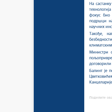
На састанк
технологиј
фокус био 
подршци на
научних инс
Такође, на
безбеднос
климатским
Министри с
пољопривре
договорили 
Балинт је п
Цветковићем
Канцеларије
Поделите ова