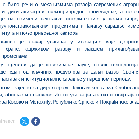
у је било речи о механизмима развоја савремених аграрн
а и дигитализацији пољопривредне производње, а посеб
је на примени вештачке интелигенције у пољопривред
учноистраживачким пројектима и јачању сарадње изме
титута и пољопривредног сектора.
глашен је значај улагања у иновације које доприно
ти хране, одрживом развоју и лакшем прилагођава
 променама.
у оценили да је повезивање науке, нових технологија
де један од кључних предуслова за даљи развој Србије
наставак институционалне сарадње у наредном периоду.
отом, заједно са директором Новосадског сајма Слободан
, обишао и штандове Института за ратарство и повртарст
 за Косово и Метохију, Републике Српске и Покрајинске влад
ј текст: