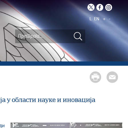
L
EN
+
-
а у области науке и иновација