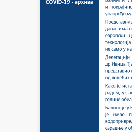
Балинт и Ма
COVID-19 - архива
и покрајинс
унапређењу 
Представниц
данас има п
европски ц
технологија
не само у н
Делегацији 
др Ивица Ђа
представио 
од водећих 
Како је ист
радом, уз а
године обел
Балинт је у
је имао п
водопривре
сарадње у о