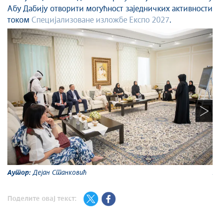
Абу Дабију отворити могућност заједничких активности
током
Специјализоване
изложбе
Експо
2027
.
Аутор:
Дејан Станковић
А
Поделите овај текст: