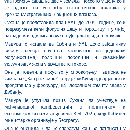
унапређењу сарадње две
ју
зем
аља
, посебно у делу који
се односи на употребу статистичких података у
креирању стратешких и акционих планова.
Сухаил
је
представила план УАЕ до 2035.
г
одине
,
који
подразумева већи фокус на децу и породицу
и у чијој
разради координисано учествује цела
в
лада
те државе
.
Мацура
је
истакла да Србија и У
АЕ
деле заједничку
визију развоја друштва заснованог на једнаким
могућностима, подршци породици и снажнијем
укључивању жена у друштвене токове.
Она
је поделила искуство у спровођењу Националне
кампање ,,За срце више”
,
коју је међународној јавности
представила у фебруару
,
на Глобалном самиту влада у
Дубаију.
М
ацура
је
упутила позив
Сухаил
да учествује
на
међународн
ој
конференциј
и
о политичком и
економском оснаживању жена RISE 2026
,
коју
Кабинет
министарке
организује у Београду
.
Она је оценила и
да
ће
споразум који ће потписати у