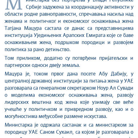
М
Стоп корупцији
инистарка без портфеља
у Влади Републике
Србије
задужена за координацију активности у
Култура и вера
области родне равноправности, спречавања насиља над
Спорт
женама и политичког и економског оснаживања жена
Конференције за новинаре
Татјана Мацура
састала се данас
са представницима
Интервјуи
институција Уједињених Арапских Емирата које се баве
оснаживањем жена, подршком породици и развојем
Линкови
политика за рано детињство
.
Издвојене теме
Том приликом,
додатно
су
потврђени пријатељски и
COVID-19 - архива
партнерски однос
и двеју земаља
.
Мацура
је,
током првог дана посете Абу Дабију
,
у
централној државној институцији за питања жена у У
АЕ
разговарала
са генералном секретарком Ноур Ал Сувади
о моделима економског оснаживања жена, развоју
лидерских вештина код жена које узимају све веће
учешће у политичком и привредном развоју, као и о
могућностима
међусобне
размене искустава.
М
инистарка је
одржала састанак и са министарком за
породицу У
АЕ
Саном Сухаил
,
са којом је разговарала о