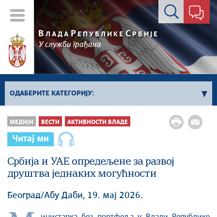
Контакт форма
В
Р
С
ЛАДА
ЕПУБЛИКЕ
РБИЈЕ
У служби грађана
ОДАБЕРИТЕ КАТЕГОРИЈУ:
Влада Србије
МЕДИЈИ
ВЕСТИ
АКТИВНОСТИ ВЛАДЕ
Активности премијера
Читај ми
Активности потпредседника
Активности Владе
Србија и УАЕ опредељене за развој
друштва једнаких могућности
Косово и Метохија
Политика
Београд/Абу Даби, 19. мај 2026.
Економија