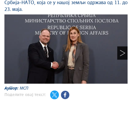
Србија–НАТО, која се у нашој земљи одржава од 11. до
23. маја.
Аутор:
МСП
А
Поделите овај текст: