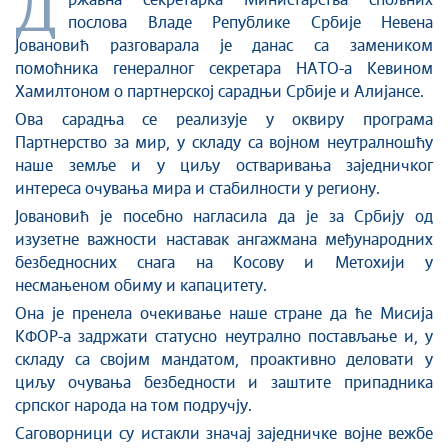
Д
Стоп корупцији
ржавна секретарка Министарства спољних
послова Владе Републике Србије Невена
Култура и вера
Јовановић разговарала је данас са замеником
Спорт
помоћника генералног секретара НАТО-а Кевином
Конференције за новинаре
Хамилтоном о партнерској сарадњи Србије и Алијансе.
Интервјуи
Ова сарадња се реализује у оквиру програма
Линкови
Партнерство за мир, у складу са војном неутралношћу
наше земље и у циљу остваривања заједничког
Издвојене теме
интереса очувања мира и стабилности у региону.
COVID-19 - архива
Јовановић је посебно нагласила да је за Србију од
изузетне важности наставак ангажмана међународних
безбедносних снага на Косову и Метохији у
несмањеном обиму и капацитету.
Она је пренела очекивање наше стране да ће Мисија
КФОР-а задржати статусно неутрално постављање и, у
складу са својим мандатом, проактивно деловати у
циљу очувања безбедности и заштите припадника
српског народа на том подручју.
Саговорници су истакли значај заједничке војне вежбе