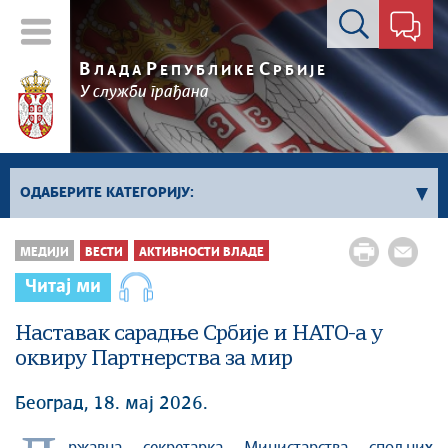
Контакт форма
В
Р
С
ЛАДА
ЕПУБЛИКЕ
РБИЈЕ
У служби грађана
ОДАБЕРИТЕ КАТЕГОРИЈУ:
Влада Србије
МЕДИЈИ
ВЕСТИ
АКТИВНОСТИ ВЛАДЕ
Активности премијера
Читај ми
Активности потпредседника
Активности Владе
Наставак сарадње Србије и НАТО-а у
оквиру Партнерства за мир
Косово и Метохија
Политика
Београд, 18. мај 2026.
Економија