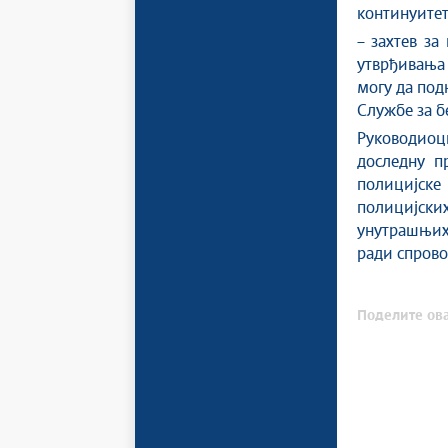
континуитет
– захтев за
утврђивања
могу да под
Службе за б
Руководиоц
доследну п
полицијске
полицијск
унутрашњих 
ради спрово
Поделите ова