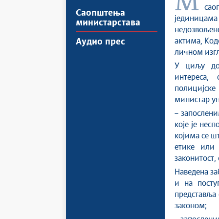
Министарство унутрашњих послова Владе Републике Србије
сао
Саопштења
јединицам
министарстава
недозвољено
актима, Код
Аудио прес
личном изгл
У циљу до
интереса,
полицијске
министар ун
– запослени
које је нес
којима се ш
етике или 
законитост, 
Наведена за
и на посту
представља 
законом;