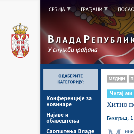
СРБИЈА
ГРАЂАНИ
ПОСА
В
Р
ЛАДА
ЕПУБЛИ
У служби грађана
ОДАБЕРИТЕ
МЕДИЈИ
П
КАТЕГОРИЈУ:
Читај ми
Kонференцијe за
Хитно п
новинаре
Најавe и
Београд, 1
обавештења
Саопштења Владе