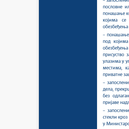
– запослени
пословне и
понашање ко
којима се
обезбеђења 
– понашање
под којима
обезбеђења
присуство 
улазима у у
местима, к
приватне за
– запослени
дела, прекр
без одлага
пријаве над
– запослен
стекли кроз
у Министарс