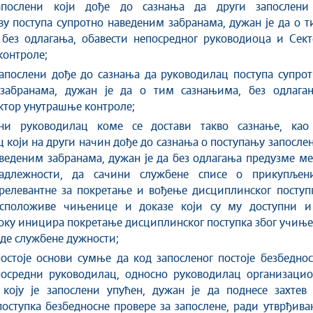
апослени који дође до сазнања да други запослени
у поступа супротно наведеним забранама, дужан је да о 
 без одлагања, обавести непосредног руководиоца и Сект
контроле;
апослени дође до сазнања да руководилац поступа супрот
забранама, дужан је да о тим сазнањима, без одлагањ
ктор унутрашње контроле;
ни руководилац коме се достави такво сазнање, као
 који на други начин дође до сазнања о поступању запосле
веденим забранама, дужан је да без одлагања предузме м
надлежности, да сачини службене списе о прикупљен
релевантне за покретање и вођење дисциплинског поступк
сположиве чињенице и доказе који су му доступни и
оку иницира покретање дисциплинског поступка због учињ
де службене дужности;
остоје основи сумње да код запосленог постоје безбедно
посредни руководилац, односно руководилац организацио
 коју је запослени упућен, дужан је да поднесе захтев 
оступка безбедносне провере за запослене, ради утврђив