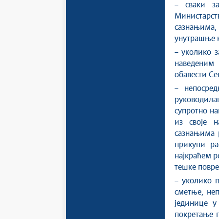
– сваки з
Министарств
сазнањима,
унутрашње 
– уколико з
наведеним 
обавести Се
– непосред
руководилац
супротно на
из своје 
сазнањима 
прикупи ра
најкраћем р
тешке повре
– уколико п
сметње, не
јединице у
покретање п