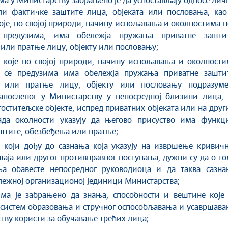
ма у Министарству забрањено је да успостављају односе лич
ли фактичке заштите лица, објеката или пословања, као
је, по својој природи, начину испољавања и околностима 
 предузима, има обележја пружања приватне заштит
или пратње лицу, објекту или пословању;
 које по својој природи, начину испољавања и околности
 се предузима има обележја пружања приватне заштит
 или пратње лицу, објекту или пословању подразуме
запосленог у Министарству у непосредној близини лица, 
гоститељске објекте, испред приватних објеката или на дру
ада околности указују да његово присуство има функци
штите, обезбеђења или пратње;
 који дођу до сазнања која указују на извршење кривичн
шаја или другог противправног поступања, дужни су да о т
ња обавесте непосредног руководиоца и да таква сазна
лежној организационој јединици Министарства;
има је забрањено да знања, способности и вештине које 
 систем образовања и стручног оспособљавања и усавршав
тву користи за обучавање трећих лица;