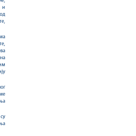
не,
 и
под
е,
ма
е,
ва
на
гим
ју
ог
оме
ња
су
ања