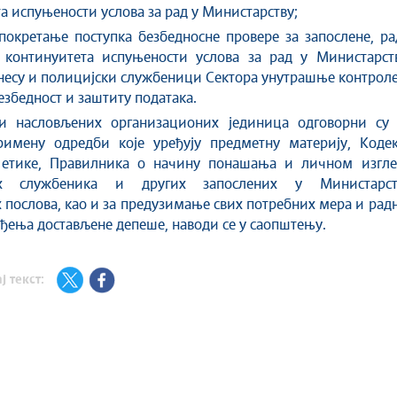
а испуњености услова за рад у Министарству;
 покретање поступка безбедносне провере за запослене, р
 континуитета испуњености услова за рад у Министарств
несу и полицијски службеници Сектора унутрашње контрол
езбедност и заштиту података.
и насловљених организационих јединица одговорни су 
римену одредби које уређују предметну материју, Кодек
 етике, Правилника о начину понашања и личном изгле
их службеника и других запослених у Министарст
послова, као и за предузимање свих потребних мера и ра
ђења достављене депеше, наводи се у саопштењу.
ј текст: