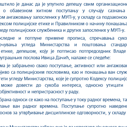
пштило је данас да је упутило депешу свим организацион
а о обавезном хитном поступању у случају сазнања
м ангажовању запослених у МУП-у, у складу са подзаконс
ексом полицијске етике и Правилником о начину понашања
еду полицијских службеника и других запослених у МУП-у.
следне и потпуне примене прописа, спречавања суко
 очувања угледа Министарства и поштовања стандар
 етике, депешом, коју је потписао потпредседник Владе
утрашњих послова Ивица Дачић, налаже се следеће:
ма је забрањено свако поступање, активност или ангажов
појиво са полицијским пословима, као и понашања ван слу
тети угледу Министарства, које је супротно Кодексу полициј
може довести до сукоба интереса, односно утицати 
објективност и непристрасност у раду.
брана односи се како на поступање у току радног времена, т
пање ван радног времена. Поступање супротно наведен
основ за утврђивање дисциплинске одговорности, у складу