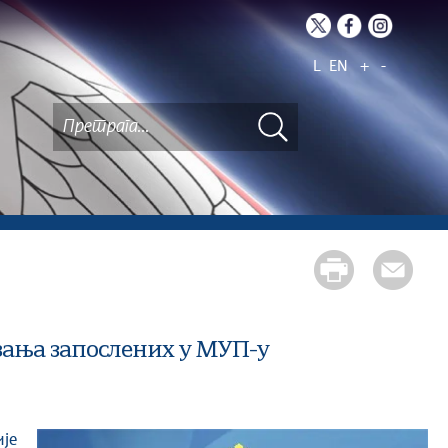
L
EN
+
-
вања запослених у МУП-у