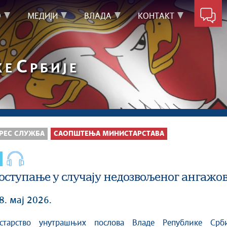
О
МЕДИЈИ
ВЛАДА
КОНТАКТ
С
КЕ
РБИЈЕ
РЕС СЛУЖБА
САОПШТЕЊА МИНИСТАРСТАВА
оступање у случају недозвољеног ангажо
8. мај 2026.