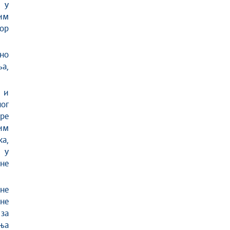
 у
тим
ор
но
а,
 и
ног
ере
им
а,
 у
ене
сне
не
за
ања