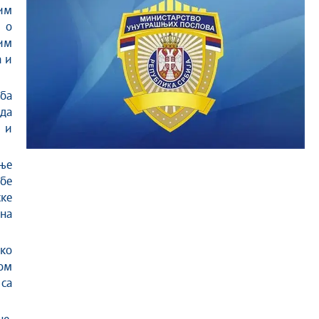
им
 о
ким
 и
ба
да
 и
ање
жбе
ске
на
ако
ом
 са