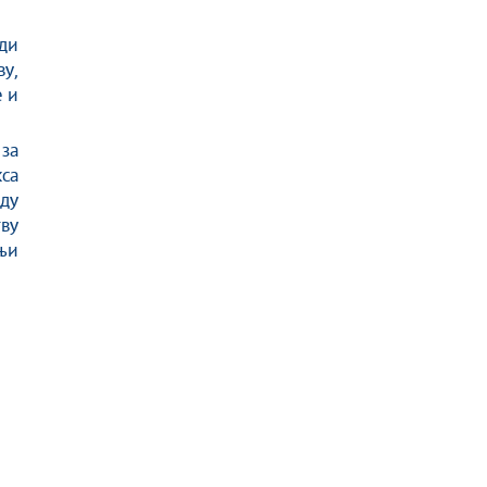
ади
у,
е и
за
са
ду
ву
дњи