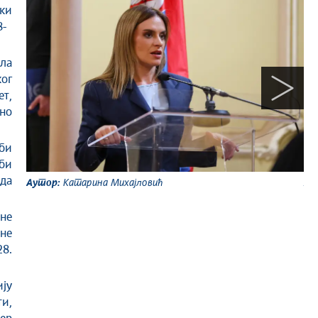
ки
8-
ла
ог
ет
,
ено
 би
би
 да
Аутор:
Катарина Михајловић
Ау
не
не
28.
ију
ти
,