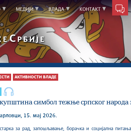
О
МЕДИЈИ
ВЛАДА
КОНТАКТ
С
КЕ
РБИЈЕ
ЕСТИ
АКТИВНОСТИ ВЛАДЕ
скупштина симбол тежње српског народа 
арловци, 15. мај 2026.
истарка за рад, запошљавање, борачка и социјална пита