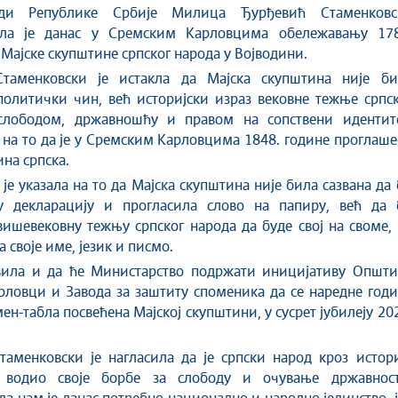
ади Републике Србије
Милица Ђурђевић Стаменковс
ала је данас у Сремским Карловцима обележавању 17
ајске скупштине српског народа у Војводини.
таменковски је истакла да
Мајска скупштина није би
олитички чин, већ историјски израз вековне тежње српск
слободом, државношћу и правом на сопствени идентит
 на то да је у Сремским Карловцима
1848. године проглаш
ина српска.
је указала на то да
Мајска скупштина није била сазвана да
у декларацију и прогласила слово на папиру, већ да 
ишевековну тежњу српског народа да буде свој на своме,
 своје име, језик и писмо.
авила и да ће
М
инистарство подржати иницијативу Општи
ловци и Завода за заштиту споменика да се наредне годи
ен-табла посвећена Мајској скупштини, у сусрет јубилеју 20
Стаменковски
је нагласила да је српски народ кроз истор
о водио своје борбе за слободу и очување државнос