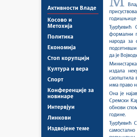
Вл
Активности Владе
присуствов
годишњице М
Косово и
Метохија
Ђурђевић С
формални п
Политика
народа за 
Економија
подсетивши
да је Војвод
Стоп корупцији
Министарка 
Култура и вера
издала нек
саопштила в
Спорт
има право на
Конференције за
Она је нај
новинаре
Сремски Кар
Интервјуи
обнови спом
године.
Линкови
Ђурђевић 
Издвојене теме
самосталн