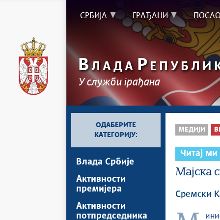
СРБИЈА
ГРАЂАНИ
ПОСА
В
Р
ЛАДА
ЕПУБЛИ
У служби грађана
ОДАБЕРИТЕ
МЕДИЈИ
В
КАТЕГОРИЈУ:
Читај ми
Влада Србије
Мајска 
Активности
премијера
Сремски К
Активности
потпредседника
Мин