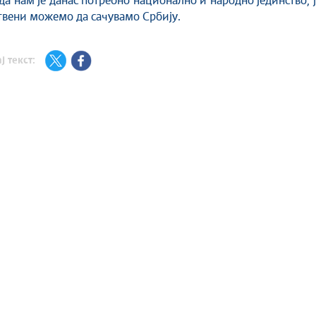
а нам је д
анас потребно национално и народно јединство, 
твени можемо да сачувамо Србију.
ј текст: