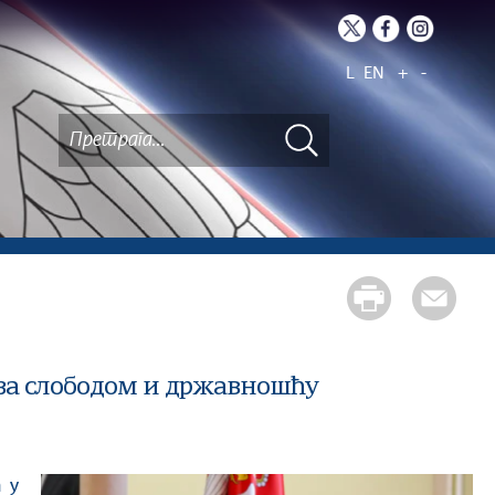
L
EN
+
-
за слободом и државношћу
ња
у