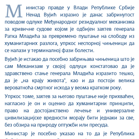
Стоп корупцији
М
инистар правде у Влади Републике Србије
Култура и вера
Ненад Вујић изразио је данас забринутост
Спорт
поводом одлуке Међународног резидуалног механизма
Конференције за новинаре
за кривичне судове којом је одбијен захтев генерала
Интервјуи
Ратка Младића за превремено пуштање на слободу из
Линкови
хуманитарних разлога, упркос неспорној чињеници да
се налази у терминалној фази болести.
Издвојене теме
Вујић је истакао да посебно забрињава чињеница што је
COVID-19 - архива
сам Механизам у својој одлуци констатовао да је
здравствено стање генерала Младића изразито тешко,
да је „на крају животаˮ, као и да постоји велика
вероватноћа смртног исхода у веома кратком року.
Упркос томе, захтев за његово пуштање није прихваћен,
нагласио је он и оценио да хуманитарни принципи,
право на достојанствено лечење и универзалне
цивилизацијске вредности морају бити једнаки за све,
без обзира на природу оптужби или пресуда.
Министaр је посебно указао на то да је Република