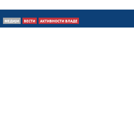
МЕДИЈИ
ВЕСТИ
АКТИВНОСТИ ВЛАДЕ
Делиблатска пешчара, 8.
август 2026.
Оптималан број људи и
комплетна
механизација у борби са
пожаром...
Београд, 8. август 2026.
Софронијевић честитала
Дан грађевинара Србије
Београд, 7. август 2026.
Камп „Србија те зове“