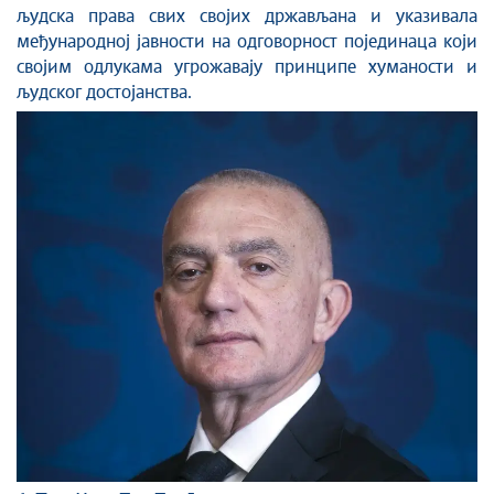
људска права свих својих држављана и указивала
међународној јавности на одговорност појединаца који
својим одлукама угрожавају принципе хуманости и
људског достојанства.