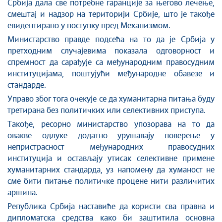
Србија дала све потребне гаранције за његово лечење,
смештај и надзор на територији Србије, што је такође
евидентирано у поступку пред Механизмом.
Министарство правде подсећа на то да је Србија у
претходним случајевима показала одговорност и
спремност да сарађује са међународним правосудним
институцијама, поштујући међународне обавезе и
стандарде.
Управо због тога очекује се да хуманитарна питања буду
третирана без политичких или селективних приступа.
Такође, ресорно министарство упозорава на то да
овакве одлуке додатно урушавају поверење у
непристрасност међународних правосудних
институција и остављају утисак селективне примене
хуманитарних стандарда, уз напомену да хуманост не
сме бити питање политичке процене нити различитих
аршина.
Република Србија наставиће да користи сва правна и
дипломатска средства како би заштитила основна