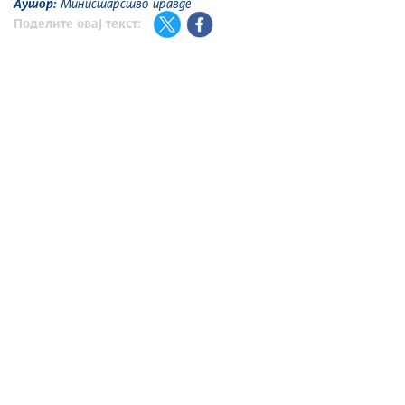
Аутор:
Министарство правде
Поделите овај текст: