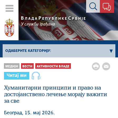
Контакт форма
В
Р
С
ЛАДА
ЕПУБЛИКЕ
РБИЈЕ
У служби грађана
ОДАБЕРИТЕ КАТЕГОРИЈУ:
Влада Србије
МЕДИЈИ
ВЕСТИ
АКТИВНОСТИ ВЛАДЕ
Активности премијера
Читај ми
Активности потпредседника
Активности Владе
Хуманитарни принципи и право на
достојанствено лечење морају важити
Косово и Метохија
за све
Политика
Економија
Београд, 15. мај 2026.