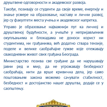
друштвене одговорности и академског развоја.
Такође, позивају се студенти да своје време, енергију и
знање усмере на образовање, наставу и лични развој,
јер су факултети места учења и академског напретка.
Управо је образовање најважнији пут ка личној и
друштвеној будућности, а учешће у непријављеним
окупљањима и блокадама не доноси корист ни
студентима, ни грађанима, већ додатно ствара тензије,
поделе и велике саобраћајне гужве које отежавају
свакодневни живот свих грађана Београда.
Министарство позива све грађане да не нарушавају
јавни ред и мир, да не угрожавају безбедност
саобраћаја, нити да врше кривична дела, јер само
поштовањем закона можемо сачувати стабилност,
безбедност и достојанство нашег друштва, додаје се у
саопштењу.