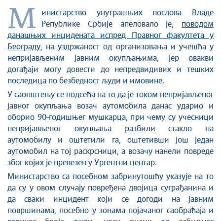
М
инистарство унутрашњих послова Владе
Републике Србије апеловало је,
поводом
данашњих инцидената испред Правног факултета у
Београду
, на уздржаност од организовања и учешћа у
непријављеним јавним окупљањима, јер овакви
догађаји могу довести до непредвидивих и тешких
последица по безбедност људи и имовине.
У саопштењу се подсећа на то да је током непријављеног
јавног окупљања возач аутомобила данас ударио и
оборио 90-годишњег мушкарца, при чему су учесници
непријављеног окупљања разбили стакло на
аутомобилу и оштетили га, оштетивши још један
аутомобил на тој раскрсници, а возачу нанели повреде
због којих је превезен у Ургентни центар.
Министарство са посебном забринутошћу указује на то
да су у овом случају повређена двојица суграђанина и
да сваки инцидент који се догоди на јавним
површинама, посебно у зонама појачаног саобраћаја и