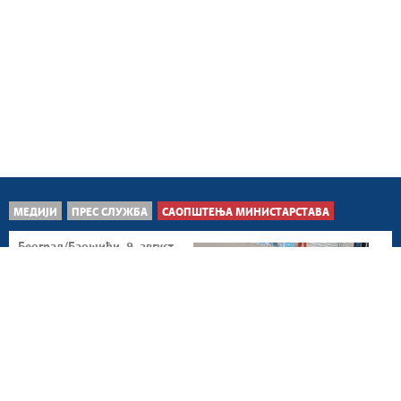
МЕДИЈИ
ПРЕС СЛУЖБА
САОПШТЕЊА МИНИСТАРСТАВА
Београд/Баошићи, 9. август
2026.
Подршка деци из
социјално угрожених и
хранитељских породица
на...
Београд, 8. август 2026.