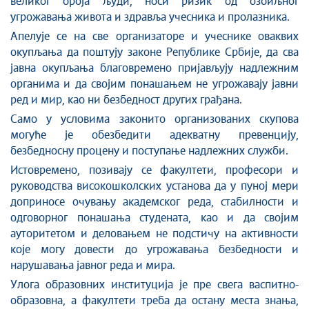
великог броја људи, носи ризик од озбиљног
угрожавања живота и здравља учесника и пролазника.
Апелује се на све организаторе и учеснике оваквих
окупљања да поштују законе Републике Србије, да сва
јавна окупљања благовремено пријављују надлежним
органима и да својим понашањем не угрожавају јавни
ред и мир, као ни безбедност других грађана.
Само у условима законито организованих скупова
могуће је обезбедити адекватну превенцију,
безбедносну процену и поступање надлежних служби.
Истовремено, позивају се факултети, професори и
руководства високошколских установа да у пуној мери
доприносе очувању академског реда, стабилности и
одговорног понашања студената, као и да својим
ауторитетом и деловањем не подстичу на активности
које могу довести до угрожавања безбедности и
нарушавања јавног реда и мира.
Улога образовних институција је пре свега васпитно-
образовна, а факултети треба да остану места знања,