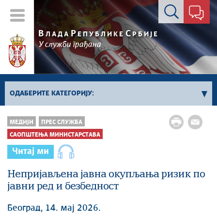
Контакт форма
В
Р
С
ЛАДА
ЕПУБЛИКЕ
РБИЈЕ
У служби грађана
ОДАБЕРИТЕ КАТЕГОРИЈУ:
Kонференцијe за новинаре
МЕДИЈИ
ПРЕС СЛУЖБА
Најавe и обавештења
САОПШТЕЊА МИНИСТАРСТАВА
Саопштења Владе
Читај ми
Саопштења министарстава
Непријављена јавна окупљања ризик по
Аудио прес
јавни ред и безбедност
Београд, 14. мај 2026.