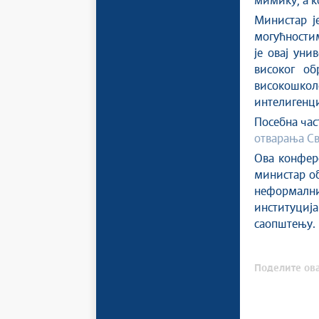
мимику, а к
Министар ј
могућностим
је овај уни
високог об
високошкол
интелигенци
Посебна част
отварања Св
Ова конфере
министар об
неформалн
институција
саопштењу.
Поделите ова