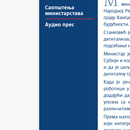
Министарство просвете Владе Републике Србије саопштило је да је
мин
Саопштења
Народној Ре
министарстава
граду Хангџ
будућности.
Аудио прес
Станковић ј
дигитализа
подсећање н
Министар ј
Србији и иза
и да је циљ
дигиталну т
Када је ре
роботици у 
додајући да
упозна са 
различитим
Према њего
који интегр