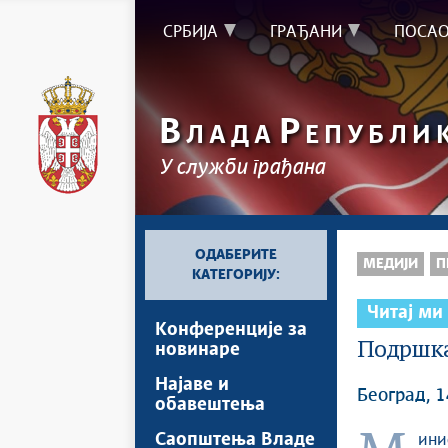
СРБИЈА
ГРАЂАНИ
ПОСА
В
Р
ЛАДА
ЕПУБЛИ
У служби грађана
ОДАБЕРИТЕ
МЕДИЈИ
П
КАТЕГОРИЈУ:
Читај ми
Kонференцијe за
Подршка
новинаре
Најавe и
Београд, 1
обавештења
Саопштења Владе