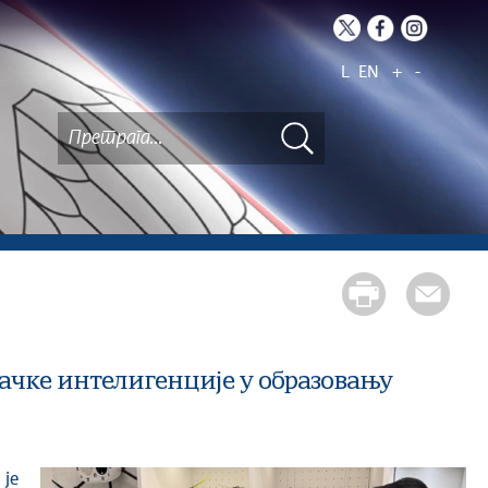
L
EN
+
-
чке интелигенције у образовању