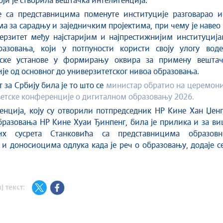
оји је створила вештачка интелигенција.
е са представницима поменуте институције разговарао и
а за сарадњу и заједничким пројектима, при чему је навео
верзитет међу најстаријим и најпрестижнијим институциј
разовања, који у потпуности користи своју улогу воде
ске установе у формирању оквира за примену вештач
је од основног до универзитетског нивоа образовања.
 за Србију била је то што се
министар обратио на церемони
етске конференције о дигиталном образовању 2026.
нција, коју су отворили потпредседник НР Кине Хан Џенг
разовања НР Кине Хуаи Ђинпенг, била је прилика и за ви
их сусрета Станковића са представницима образовн
 и доносиоцима одлука када је реч о образовању, додаје с
ј текст: