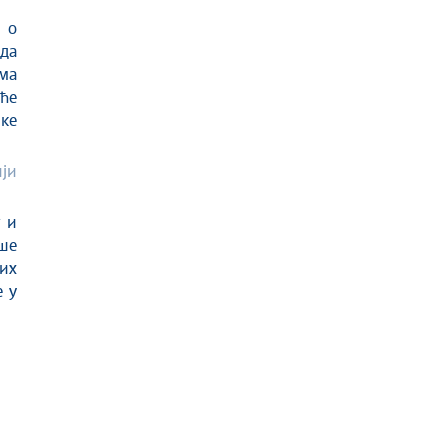
 о
 да
ама
ће
ке
ји
 и
ше
их
е у