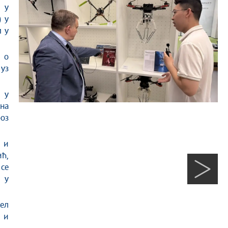
 у
) у
м у
ч о
уз
 у
сна
роз
 и
ић,
 се
 у
ел
 и