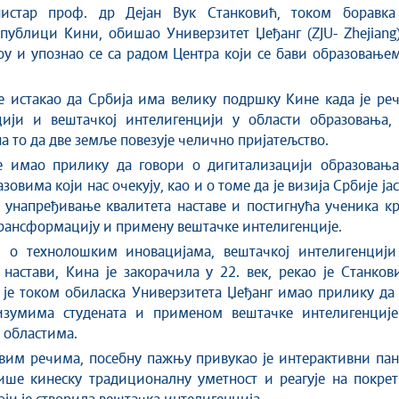
истар проф. др Дејан Вук Станковић, током боравка
публици Кини, обишао Универзитет Џеђанг (ZJU- Zhejiang
оу и упознао се са радом Центра који се бави образовање
е истакао да Србија има велику подршку Кине када је ре
цији и вештачкој интелигенцији у области образовања, 
а то да две земље повезује челично пријатељство.
е имао прилику да говори о дигитализацији образовања
зовима који нас очекују, као и о томе да је визија Србије ја
 унапређивање квалитета наставе и постигнућа ученика к
рансформацију и примену вештачке интелигенције.
ч о технолошким иновацијама, вештачкој интелигенцији
настави, Кина је закорачила у 22. век, рекао је Станков
 је током обиласка Универзитета Џеђанг имао прилику да
изумима студената и применом вештачке интелигенције
 областима.
вим речима, посебну пажњу привукао је интерактивни пан
ише кинеску традиционалну уметност и реагује на покрет