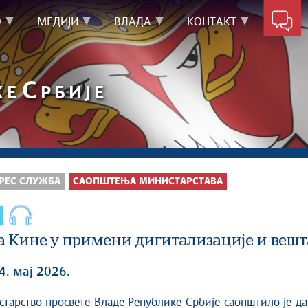
О
МЕДИЈИ
ВЛАДА
КОНТАКТ
С
КЕ
РБИЈЕ
РЕС СЛУЖБА
САОПШТЕЊА МИНИСТАРСТАВА
 Кине у примени дигитализације и вешта
4. мај 2026.