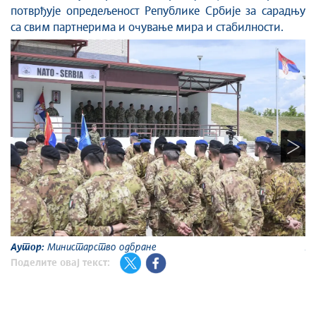
потврђује опредељеност Републике Србије за сарадњу
са свим партнерима и очување мира и стабилности.
Аутор:
Министарство одбране
А
Поделите овај текст: