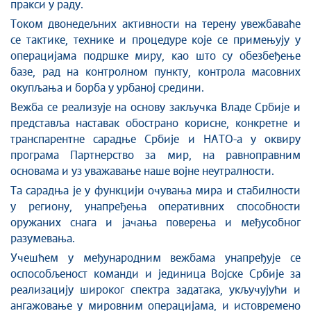
пракси у раду.
Током двонедељних активности на терену увежбаваће
се тактике, технике и процедуре које се примењују у
операцијама подршке миру, као што су обезбеђење
базе, рад на контролном пункту, контрола масовних
окупљања и борба у урбаној средини.
Вежба се реализује на основу закључка Владе Србије и
представља наставак обострано корисне, конкретне и
транспарентне сарадње Србије и НАТО-а у оквиру
програма Партнерство за мир, на равноправним
основама и уз уважавање наше војне неутралности.
Та сарадња је у функцији очувања мира и стабилности
у региону, унапређења оперативних способности
оружаних снага и јачања поверења и међусобног
разумевања.
Учешћем у међународним вежбама унапређује се
оспособљеност команди и јединица Војске Србије за
реализацију широког спектра задатака, укључујући и
ангажовање у мировним операцијама, и истовремено