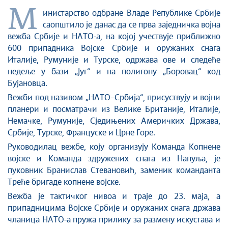
М
инистарство одбране Владе Републике Србије
саопштило је данас да се прва заједничка војна
вежба Србије и НАТО-а, на којој учествује приближно
600 припадника Војске Србије и оружаних снага
Италије, Румуније и Турске, одржава ове и следеће
недеље у бази „Југ“ и на полигону „Боровац“ код
Бујановца.
Вежби под називом „НАТО–Србија“, присуствују и војни
планери и посматрачи из Велике Британије, Италије,
Немачке, Румуније, Сједињених Америчких Држава,
Србије, Турске, Француске и Црне Горе.
Руководилац вежбе, коју организују Команда Копнене
војске и Команда здружених снага из Напуља, је
пуковник Бранислав Стевановић, заменик команданта
Треће бригаде копнене војске.
Вежба је тактичког нивоа и траје до 23. маја, а
припадницима Војске Србије и оружаних снага држава
чланица НАТО-а пружа прилику за размену искустава и