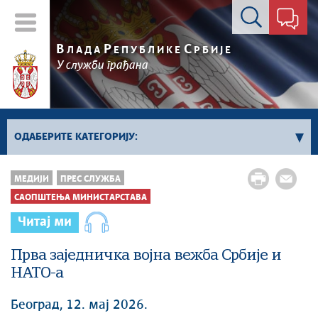
Контакт форма
В
Р
С
ЛАДА
ЕПУБЛИКЕ
РБИЈЕ
У служби грађана
ОДАБЕРИТЕ КАТЕГОРИЈУ:
Kонференцијe за новинаре
МЕДИЈИ
ПРЕС СЛУЖБА
Најавe и обавештења
САОПШТЕЊА МИНИСТАРСТАВА
Саопштења Владе
Читај ми
Саопштења министарстава
Прва заједничка војна вежба Србије и
Аудио прес
НАТО-а
Београд, 12. мај 2026.