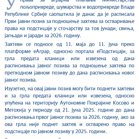
У
Стоп корупцији
права за аграрна плаћања Министарствa
пољопривреде, шумарства и водопривреде Владе
Култура и вера
Републике Србије саопштила је данас да је расписала
Спорт
Први јавни позив за подношење захтева за остваривање
Конференције за новинаре
права на подстицаје у сточарству за тов јунади, свиња,
Интервјуи
јагњади и јаради за 2026. годину.
Линкови
Захтеви се подносе од 11. маја до 11. јуна преко
платформе еАграр, односно портала еПодстицаји, за
Издвојене теме
грла предата кланици или извезена од дана
COVID-19 - архива
расписивања јавног позива за подношење захтева по
претходном јавном позиву до дана расписивања новог
јавног позива.
Изузетно, на овај јавни позив могу бити поднети захтеви
и за грла предата кланици или извезена, односно
упућена на територију Аутономне Покрајине Косово и
Метохија у периоду од 21. јуна 2025. године до дана
расписивања првог јавног позива за 2026. годину, ако за
ова грла није поднет захтев и остварено право на
подстицаје по јавном позиву у 2025. години.