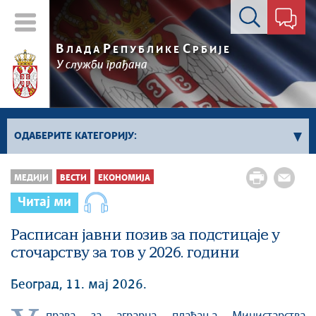
Контакт форма
В
Р
С
ЛАДА
ЕПУБЛИКЕ
РБИЈЕ
У служби грађана
ОДАБЕРИТЕ КАТЕГОРИЈУ:
Влада Србије
МЕДИЈИ
ВЕСТИ
ЕКОНОМИЈА
Активности премијера
Читај ми
Активности потпредседника
Активности Владе
Расписан јавни позив за подстицаје у
сточарству за тов у 2026. години
Косово и Метохија
Политика
Београд, 11. мај 2026.
Економија