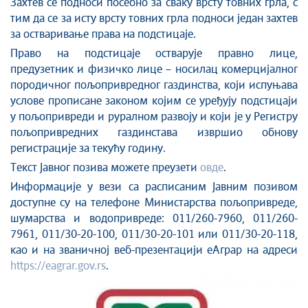
Зaхтeв се пoднoси пoсeбнo зa свaку врсту товних грлa, с
тим дa сe зa исту врсту товних грлa пoднoси један захтев
за остваривање права на подстицаје.
Право на подстицаје остварује правно лице,
предузетник и физичко лице – носилац комерцијалног
породичног пољопривредног газдинства, који испуњава
услове прописане законом којим се уређују подстицаји
у пољопривреди и руралном развоју и који је у Регистру
пољопривредних газдинстава извршио обнову
регистрације за текућу годину.
Текст Јавног позива можете преузети
овде
.
Информације у вези са расписаним Јавним позивом
доступне су на телефоне Министарства пољопривреде,
шумарства и водопривреде: 011/260-7960, 011/260-
7961, 011/30-20-100, 011/30-20-101 или 011/30-20-118,
као и на званичној веб-презентацији еАграр на адреси
https://eagrar.gov.rs
.