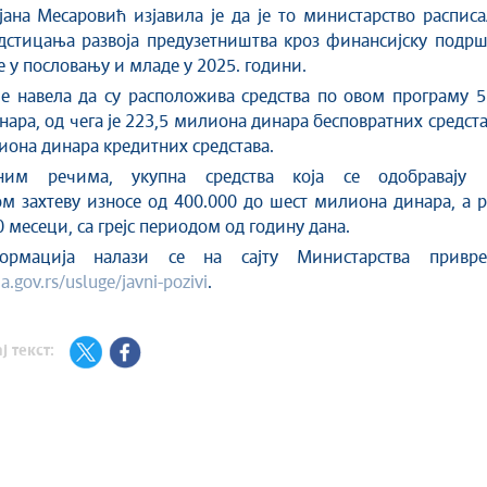
јана Месаровић изјавила је да је то министарство распис
дстицања развоја предузетништва кроз финансијску подрш
е у пословању и младе у 2025. години.
е навела да су расположива средства по овом програму 5
ара, од чега је 223,5 милиона динара бесповратних средст
иона динара кредитних средстава.
им речима, укупна средства која се одобравају 
м захтеву износе од 400.000 до шест милиона динара, а 
0 месеци, са грејс периодом од годину дана.
рмација налази се на сајту Министарства привре
.gov.rs/usluge/javni-pozivi
.
ј текст: