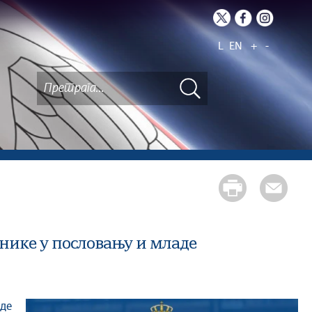
L
EN
+
-
нике у пословању и младе