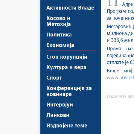
Потпредседница Владе Републике Србије и министарка привреде
Адри
Активности Владе
Програм по
Косово и
за почетник
Метохија
Месаровић ј
милиона дин
Политика
и 336,6 мил
Економија
Према њен
појединачно
Стоп корупцији
отплате је 6
Култура и вера
Више инфо
Спорт
www.privreda
Конференције за
новинаре
Поделите ова
Интервјуи
Линкови
Издвојене теме