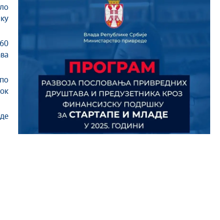
ало
ку
60
ава
по
рок
де