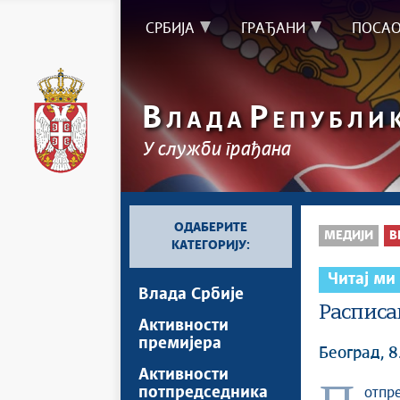
СРБИЈА
ГРАЂАНИ
ПОСА
В
Р
ЛАДА
ЕПУБЛИ
У служби грађана
ОДАБЕРИТЕ
МЕДИЈИ
В
КАТЕГОРИЈУ:
Читај ми
Влада Србије
Расписа
Активности
премијера
Београд, 
Активности
потпредседника