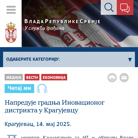
Контакт форма
В
Р
С
ЛАДА
ЕПУБЛИКЕ
РБИЈЕ
У служби грађана
ОДАБЕРИТЕ КАТЕГОРИЈУ:
Влада Србије
МЕДИЈИ
ВЕСТИ
ЕКОНОМИЈА
Активности премијера
Читај ми
Активности потпредседника
Активности Владе
Напредује градња Иновационог
дистрикта у Крагујевцу
Косово и Метохија
Политика
Крагујевац, 14. мај 2025.
Економија