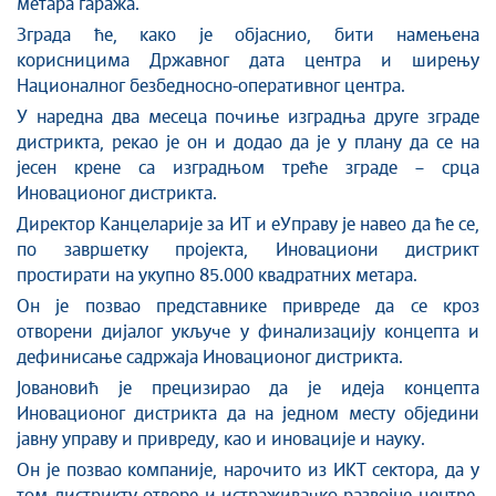
метара гаража.
Зграда ће, како је објаснио, бити намењена
корисницима Државног дата центра и ширењу
Националног безбедносно-оперативног центра.
У наредна два месеца почиње изградња друге зграде
дистрикта, рекао је он и додао да је у плану да се на
јесен крене са изградњом треће зграде – срца
Иновационог дистрикта.
Директор Канцеларије за ИТ и еУправу је навео да ће се,
по завршетку пројекта, Иновациони дистрикт
простирати на укупно 85.000 квадратних метара.
Он је позвао представнике привреде да се кроз
отворени дијалог укључе у финализацију концепта и
дефинисање садржаја Иновационог дистрикта.
Јовановић је прецизирао да је идеја концепта
Иновационог дистрикта да на једном месту обједини
јавну управу и привреду, као и иновације и науку.
Он је позвао компаније, нарочито из ИКТ сектора, да у