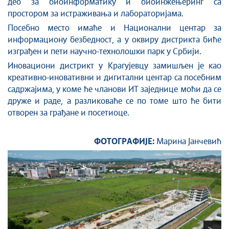
део за биоинформатику и биоинжењеринг са
простором за истраживања и лабораторијама.
Посебно место имаће и Национални центар за
информациону безбедност, а у оквиру дистрикта биће
изграђен и пети научно-технолошки парк у Србији.
Иновациони дистрикт у Крагујевцу замишљен је као
креативно-иновативни и дигитални центар са посебним
садржајима, у коме ће чланови ИТ заједнице моћи да се
друже и раде, a разликоваће се по томе што ће бити
отворен за грађане и посетиоце.
ФОТОГРАФИЈЕ:
Марина Јанчевић