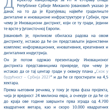
Д
Стоп корупцији
иректор Канцеларије за ИТ и еУправу Владе
Републике Србије Михаило Јовановић указао је
Култура и вера
данас на то да је Крагујевац највеће градилиште
Спорт
дигиталне и иновационе инфраструктуре у Србији, при
Конференције за новинаре
чему је Иновациони дистрикт, који се ту гради, једини
Интервјуи
те врсте у Југоисточној Европи.
Линкови
Јовановић је, приликом обиласка радова на овом
дистрикту, истакао да ће он представљати јединствени
Издвојене теме
комплекс информационих, иновативних, креативних и
COVID-19 - архива
дигиталних индустрија.
Он је потом одржао презентацију Иновационог
дистрикта представницима привреде, при чему је
истакао да се тај центар гради у оквиру плана „
Скок у
будућност – Србија 2027
“ и да ће се простирати на 4,5
хектара.
Према његовим речима, у току је прва фаза пројекта,
чија је вредност 24 милиона евра, а очекује се да ће се
до краја ове године завршити прва зграда од 4.700
квадратних метара, као и скоро 10.000 квадратних