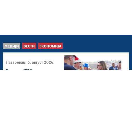
МЕДИЈИ
ВЕСТИ
ЕКОНОМИЈА
Лазаревац, 6. август 2026.
Рудари ЕПС-а кључни
стуб енергетске
стабилности Србије
Београд, 5. август 2026.
НИС предузима све како
би снабдевање горивом
и у августу било...