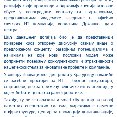
том дистрикту отворе и истраживачко-развојне центре,
развијају своје производе и одржавају специјализоване
обуке у непосредном контакту са стартаповима,
представницима академске заједнице и највећих
светских ИТ компанија, корисника Државног дата
центра.
Циљ данашњег догађаја био је да представници
привреде кроз отворену дискусију сазнају више о
предложеном концепту, развојним потенцијалима и
начинима на које нови пословни модел може
допринети повећању конкурентности и атрактивности
нашег екосистема за иновативне пројекте и компаније.
У оквиру Иновационог дистрикта у Крагујевцу налазиће
се засебни простори за ИТ – бизнис инкубатори,
стартапови, део за примену вештачке интелигенције, у
којем ће бити центар за развој роботике.
Такође, ту ће се налазити и smart city центар за развој
паметних енергетских система, умрежавање паметне
инфраструктуре, центар за промоцију дигитализације,