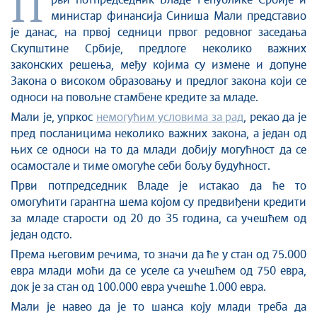
П
Стоп корупцији
рви потпредседник Владе Републике Србије и
министар финансија Синиша Мали представио
Култура и вера
је данас, на првој седници првог редовног заседања
Спорт
Скупштине Србије, предлоге неколико важних
Конференције за новинаре
законских решења, међу којима су измене и допуне
Интервјуи
Закона о високом образовању и предлог закона који се
односи на повољне стамбене кредите за младе.
Линкови
Мали је, упркос
немогућим условима за рад
, рекао да је
Издвојене теме
пред посланицима неколико важних закона, а један од
COVID-19 - архива
њих се односи на то да млади добију могућност да се
осамостале и тиме омогуће себи бољу будућност.
Први потпредседник Владе је истакао да ће то
омогућити гарантна шема којом су предвиђени кредити
за младе старости од 20 до 35 година, са учешћем од
један одсто.
Према његовим речима, то значи да ће у стан од 75.000
евра млади моћи да се уселе са учешћем од 750 евра,
док је за стан од 100.000 евра учешће 1.000 евра.
Мали је навео да је то шанса коју млади треба да