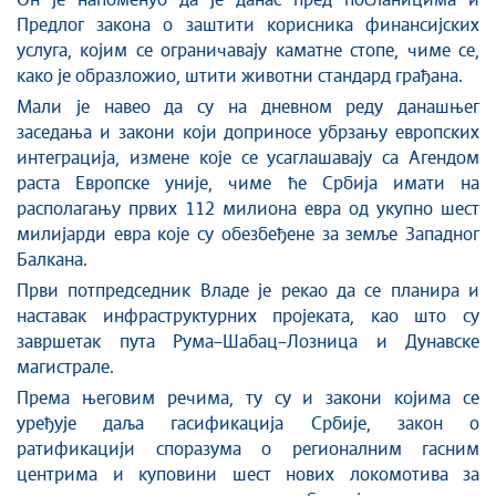
Он је напоменуо да је данас пред посланицима и
Предлог закона о заштити корисника финансијских
услуга, којим се ограничавају каматне стопе, чиме се,
како је образложио, штити животни стандард грађана.
Мали је навео да су на дневном реду данашњег
заседања и закони који доприносе убрзању европских
интеграција, измене које се усаглашавају са Агендом
раста Европске уније, чиме ће Србија имати на
располагању првих 112 милиона евра од укупно шест
милијарди евра које су обезбеђене за земље Западног
Балкана.
Први потпредседник Владе је рекао да се планира и
наставак инфраструктурних пројеката, као што су
завршетак пута Рума–Шабац–Лозница и Дунавске
магистрале.
Према његовим речима, ту су и закони којима се
уређује даља гасификација Србије, закон о
ратификацији споразума о регионалним гасним
центрима и куповини шест нових локомотива за