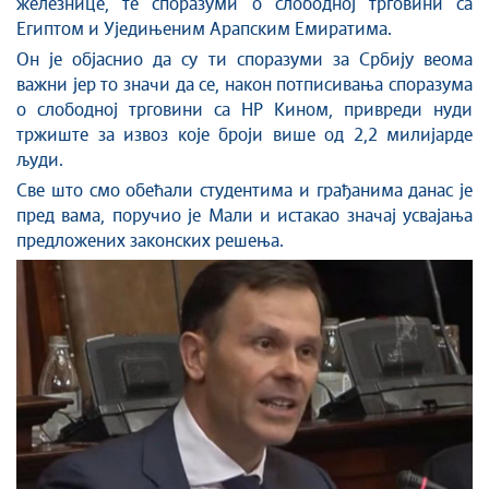
железнице, те споразуми о слободној трговини са
Египтом и Уједињеним Арапским Емиратима.
Он је објаснио да су ти споразуми за Србију веома
важни јер то значи да се, након потписивања споразума
о слободној трговини са НР Кином, привреди нуди
тржиште за извоз које броји више од 2,2 милијарде
људи.
Све што смо обећали студентима и грађанима данас је
пред вама, поручио је Мали и истакао значај усвајања
предложених законских решења.