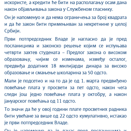
искористе, а кредити ће бити на располагању осам дана
након објављивања закона у Службеном гласнику.
Он је напоменуо и да нема ограничења за број квадрата
и да ће закон бити примењиван за некретнине у целој
Србији.
Први потпредседник Владе је нагласио да је пред
посланицима и законско решење којим се испуњава
четврти захтев студената – Предлог закона о високом
образовању, чијим се изменама, између осталог,
предвиђа додатних 18 милијарди динара за високо
образовање и смањење школарина за 50 одсто.
Мали је подсетио и на то да је од 1. марта предвиђено
повећање плата у просвети за пет одсто, након чега
следи још једно повећање плата у октобру, а након
јануарског повећања од 11 одсто.
То значи да ће у овој години плате просветних радника
бити увећане за више од 22 одсто кумулативно, истакао
је први потпредседник Владе.