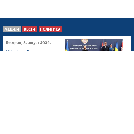
МЕДИЈИ
ВЕСТИ
ПОЛИТИКА
Београд, 8. август 2026.
Србија и Украјина
потврдиле подршку
територијалном
интегритету...
Београд, 8. август 2026.
Вучић свечано дочекао
председника Украјине
испред Палате Србија
Мркоњић Град, 4. август
2026.