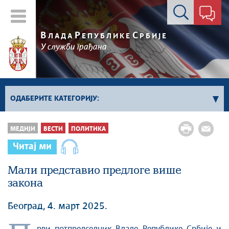
Контакт форма
В
Р
С
ЛАДА
ЕПУБЛИКЕ
РБИЈЕ
У служби грађана
ОДАБЕРИТЕ КАТЕГОРИЈУ:
Влада Србије
МЕДИЈИ
ВЕСТИ
ПОЛИТИКА
Активности премијера
Читај ми
Активности потпредседника
Активности Владе
Мали представио предлоге више
закона
Косово и Метохија
Политика
Београд, 4. март 2025.
Економија