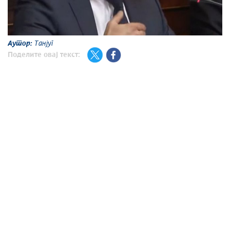
Аутор:
Танјуг
Поделите овај текст: