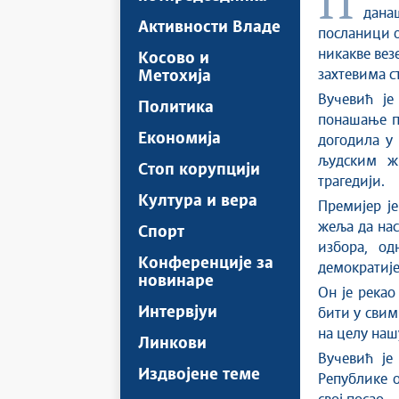
Председник Владе Републике Србије Милош Вучевић оценио је да
дана
Активности Владе
посланици о
никакве вез
Косово и
захтевима с
Метохија
Вучевић је
Политика
понашање по
Економија
догодила у
људским ж
Стоп корупцији
трагедији.
Култура и вера
Премијер ј
жеља да нас
Спорт
избора, о
Конференције за
демократије,
новинаре
Он је рекао
Интервјуи
бити у свим
на целу наш
Линкови
Вучевић је
Издвојене теме
Републике 