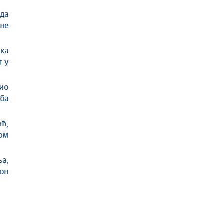
ада
 не
ка
т у
ио
ба
ић,
ом
а,
кон