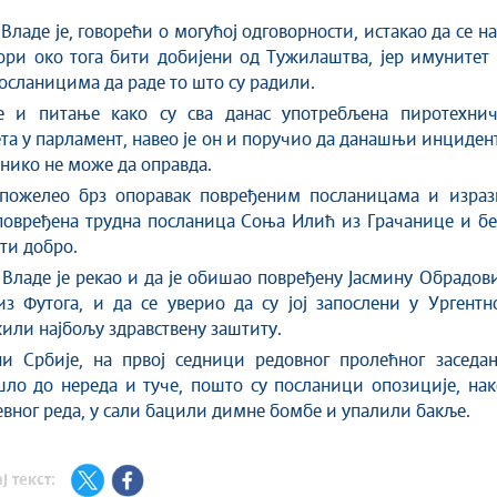
Владе је, говорећи о могућој одговорности, истакао да се н
ори око тога бити добијени од Тужилаштва, јер имунитет
посланицима да раде то што су радили.
е и питање како су сва данас употребљена пиротехнич
ета у парламент, навео је он и поручио да данашњи инциден
нико не може да оправда.
 пожелео брз опорaвак повређеним посланицама и израз
повређена трудна посланица Соња Илић из Грачанице и бе
ити добро.
Владе је рекао и да је обишао повређену Јасмину Обрадов
з Футога, и да се уверио да су јој запослени у Ургентн
или најбољу здравствену заштиту.
и Србије, на првој седници редовног пролећног заседањ
шло до нереда и туче, пошто су посланици опозиције, на
евног реда, у сали бацили димне бомбе и упалили бакље.
ј текст: