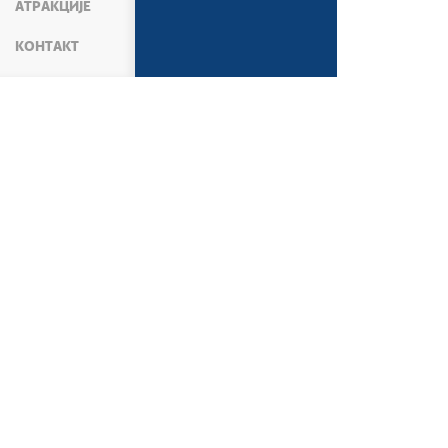
АТРАКЦИЈЕ
КОНТАКТ
МЕДИЈИ
ВЕСТИ
АКТИВНОСТИ ПРЕМИЈЕ
Београд, 7. август 2026.
Беогр
Наставак развоја
Знач
пријатељских веза
уна