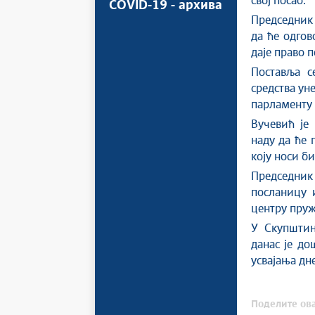
свој посао.
COVID-19 - архива
Председник 
да ће одгов
даје право 
Поставља с
средства ун
парламенту 
Вучевић је
наду да ће 
коју носи б
Председник 
посланицу и
центру пруж
У Скупштин
данас је до
усвајања дн
Поделите ова