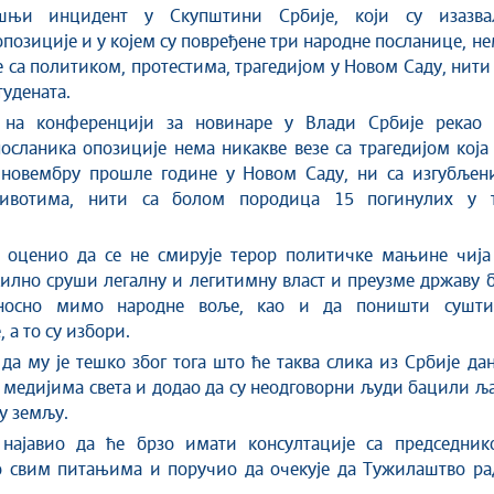
шњи инцидент у Скупштини Србије, који су изазва
позиције и у којем су повређене три народне посланице, н
е са политиком, протестима, трагедијом у Новом Саду, нити
тудената.
 на конференцији за новинаре у Влади Србије рекао 
сланика опозиције нема никакве везе са трагедијом која
 новембру прошле године у Новом Саду, ни са изгубљен
ивотима, нити са болом породица 15 погинулих у т
е оценио да се не смирује терор политичке мањине чија 
илно сруши легалну и легитимну власт и преузме државу 
дносно мимо народне воље, као и да поништи сушти
 а то су избори.
 да му је тешко због тога што ће таква слика из Србије да
 медијима света и додао да су неодговорни људи бацили љ
у земљу.
 најавио да ће брзо имати консултације са председник
о свим питањима и поручио да очекује да Тужилаштво ра