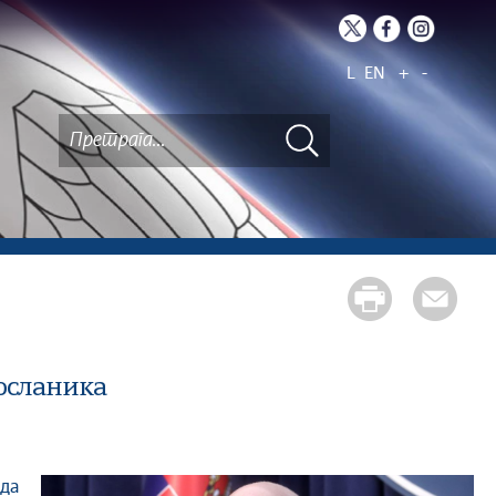
L
EN
+
-
осланика