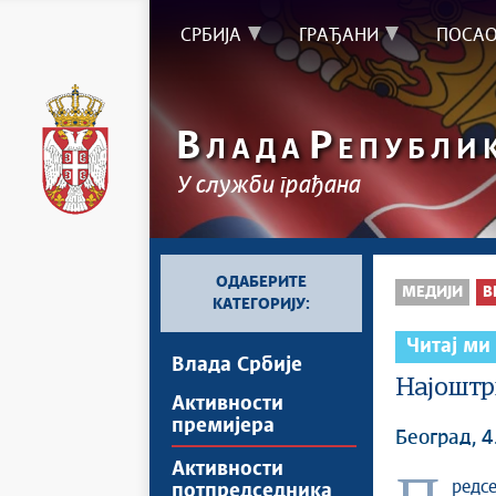
СРБИЈА
ГРАЂАНИ
ПОСА
В
Р
ЛАДА
ЕПУБЛИ
У служби грађана
ОДАБЕРИТЕ
МЕДИЈИ
В
КАТЕГОРИЈУ:
Читај ми
Влада Србије
Најоштр
Активности
премијера
Београд, 4
Активности
потпредседника