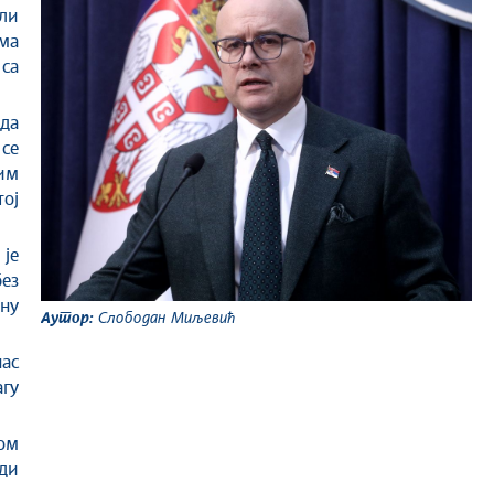
ли
ема
 са
да
 се
им
ој
је
без
ну
Аутор:
Слободан Миљевић
нас
агу
ом
ди