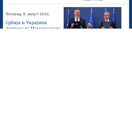
Београд, 8. август 2026.
Србија и Украјина
потписале Меморандум
о сарадњи у области...
Лазаревац, 6. август 2026.
Рудари ЕПС-а кључни
стуб енергетске
стабилности Србије
Београд, 5. август 2026.
НИС предузима све како
би снабдевање горивом
и у августу било...