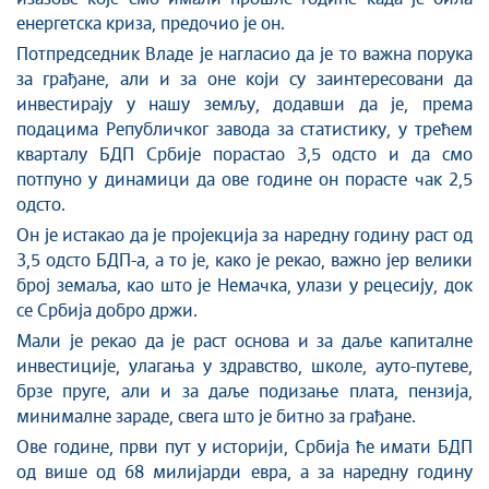
енергетска криза, предочио је он.
Потпредседник Владе је нагласио да је то важна порука
за грађане, али и за оне који су заинтересовани да
инвестирају у нашу земљу, додавши да је, према
подацима Републичког завода за статистику, у трећем
кварталу БДП Србије порастао 3,5 одсто и да смо
потпуно у динамици да ове године он порасте чак 2,5
одсто.
Он је истакао да је пројекција за наредну годину раст од
3,5 одсто БДП-а, а то је, како је рекао, важно јер велики
број земаља, као што је Немачка, улази у рецесију, док
се Србија добро држи.
Мали је рекао да је раст основа и за даље капиталне
инвестиције, улагања у здравство, школе, ауто-путеве,
брзе пруге, али и за даље подизање плата, пензија,
минималне зараде, свега што је битно за грађане.
Ове године, први пут у историји, Србија ће имати БДП
од више од 68 милијарди евра, а за наредну годину