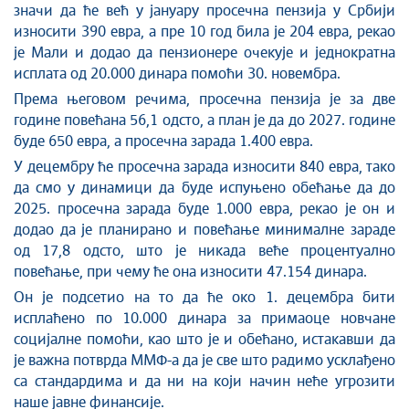
значи да ће већ у јануару просечна пензија у Србији
износити 390 евра, а пре 10 год била је 204 евра, рекао
је Мали и додао да пензионере очекује и једнократна
исплата од 20.000 динара помоћи 30. новембра.
Према његовом речима, просечна пензија је за две
године повећана 56,1 одсто, а план је да до 2027. године
буде 650 евра, а просечна зарада 1.400 евра.
У децембру ће просечна зарада износити 840 евра, тако
да смо у динамици да буде испуњено обећање да до
2025. просечна зарада буде 1.000 евра, рекао је он и
додао да је планирано и повећање минималне зараде
од 17,8 одсто, што је никада веће процентуално
повећање, при чему ће она износити 47.154 динара.
Он је подсетио на то да ће око 1. децембра бити
исплаћено по 10.000 динара за примаоце новчане
социјалне помоћи, као што је и обећано, истакавши да
је важна потврда ММФ-а да је све што радимо усклађено
са стандардима и да ни на који начин неће угрозити
наше јавне финансије.