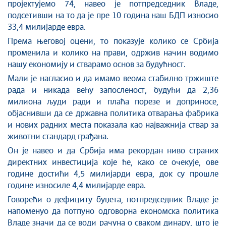
пројектујемо 74, навео је потпредседник Владе,
подсетивши на то да је пре 10 година наш БДП износио
33,4 милијарде евра.
Према његовој оцени, то показује колико се Србија
променила и колико на прави, одржив начин водимо
нашу економију и стварамо основ за будућност.
Мали је нагласио и да имамо веома стабилно тржиште
рада и никада већу запосленост, будући да 2,36
милиона људи ради и плаћа порезе и доприносе,
објаснивши да се државна политика отварања фабрика
и нових радних места показала као најважнија ствар за
животни стандард грађана.
Он је навео и да Србија има рекордан ниво страних
директних инвестиција које ће, како се очекује, ове
године достићи 4,5 милијарди евра, док су прошле
године износиле 4,4 милијарде евра.
Говорећи о дефициту буџета, потпредседник Владе је
напоменуо да потпуно одговорна економска политика
Владе значи да се води рачуна о сваком динару, што је