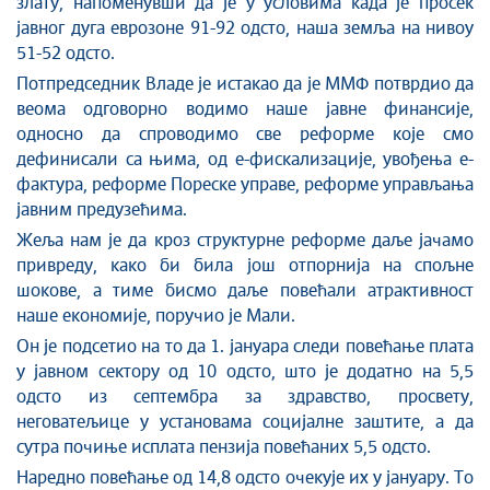
злату, напоменувши да је у условима када је просек
јавног дуга еврозоне 91-92 одсто, наша земља на нивоу
51-52 одсто.
Потпредседник Владе је истакао да је ММФ потврдио да
веома одговорно водимо наше јавне финансије,
односно да спроводимо све реформе које смо
дефинисали са њима, од е-фискализације, увођења е-
фактура, реформе Пореске управе, реформе управљања
јавним предузећима.
Жеља нам је да кроз структурне реформе даље јачамо
привреду, како би била још отпорнија на спољне
шокове, а тиме бисмо даље повећали атрактивност
наше економије, поручио је Мали.
Он је подсетио на то да 1. јануара следи повећање плата
у јавном сектору од 10 одсто, што је додатно на 5,5
одсто из септембра за здравство, просвету,
неговатељице у установама социјалне заштите, а да
сутра почиње исплата пензија повећаних 5,5 одсто.
Наредно повећање од 14,8 одсто очекује их у јануару. То