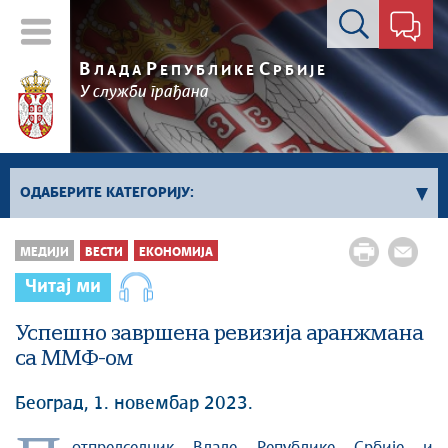
Контакт форма
В
Р
С
ЛАДА
ЕПУБЛИКЕ
РБИЈЕ
У служби грађана
ОДАБЕРИТЕ КАТЕГОРИЈУ:
Влада Србије
МЕДИЈИ
ВЕСТИ
ЕКОНОМИЈА
Активности премијера
Читај ми
Активности потпредседника
Активности Владе
Успешно завршена ревизија аранжмана
са ММФ-ом
Косово и Метохија
Политика
Београд, 1. новембар 2023.
Економија