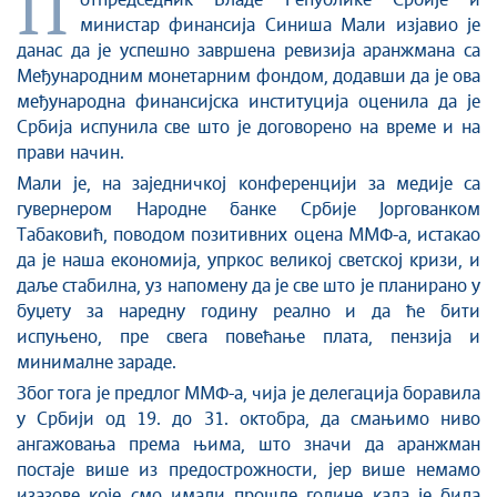
П
Стоп корупцији
отпредседник Владе Републике Србије и
министар финансија Синиша Мали изјавио је
Култура и вера
данас да је успешно завршена ревизија аранжмана са
Спорт
Међународним монетарним фондом, додавши да је ова
Конференције за новинаре
међународна финансијска институција оценила да је
Интервјуи
Србија испунила све што је договорено на време и на
прави начин.
Линкови
Мали је, на заједничкој конференцији за медије са
Издвојене теме
гувернером Народне банке Србије Јоргованком
COVID-19 - архива
Табаковић, поводом позитивних оцена ММФ-а, истакао
да је наша економија, упркос великој светској кризи, и
даље стабилна, уз напомену да је све што је планирано у
буџету за наредну годину реално и да ће бити
испуњено, пре свега повећање плата, пензија и
минималне зараде.
Због тога је предлог ММФ-а, чија је делегација боравила
у Србији од 19. до 31. октобра, да смањимо ниво
ангажовања према њима, што значи да аранжман
постаје више из предострожности, јер више немамо
изазове које смо имали прошле године када је била