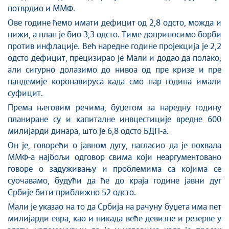
потврдио и ММФ.
Ове године ћемо имати дефицит од 2,8 одсто, можда и
нижи, а план је био 3,3 одсто. Тиме доприносимо борби
против инфлације. Већ наредне године пројекција је 2,2
одсто дефицит, прецизирао је Мали и додао да полако,
али сигурно долазимо до нивоа од пре кризе и пре
пандемије коронавируса када смо пар година имали
суфицит.
Према његовим речима, буџетом за наредну годину
планиране су и капиталне инвцестиције вредне 600
милијарди динара, што је 6,8 одсто БДП-а.
Он је, говорећи о јавном дугу, нагласио да је похвала
ММФ-а најбољи одговор свима који неаргументовано
говоре о задуживању и проблемима са којима се
суочавамо, будући да ће до краја године јавни дуг
Србије бити приближно 52 одсто.
Мали је указао на то да Србија на рачуну буџета има пет
милијарди евра, као и никада веће девизне и резерве у