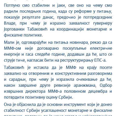
Потпуно смо стабилни и јаки, све оно на чему смо
радили последњих година, када су реформе у питању,
показује резултате данас, предочио је потпредседник
Владе, при чему је изразио захвалност гувернеру
Јоргованки Табаковић на координацији монетарне и
фискалне политике.
Мали је, одговарајући на питања новинара, рекао да са
ММФ-ом није договарано поскупљење електричне
енергије и гаса следеће године, додавши да ће, што се
струје тиче, нагласак бити на реструктурирању ЕПС-а.
Табаковић је истакла да је ММФ на крају посете
захвалио на отвореним и конструктивним разговорима
и сарадњи, при чему је изразила очекивање да ће,
након завршене друге ревизије аранжмана, Одбор
извршних директора ММФ-а половином децембра и
потврдити позитивну оцену Србији.
Она је објаснила да је основни инструмент који је донео
стабилност Србији усаглашеност монетарне и фискалне