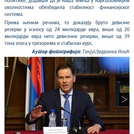
политике, додавши да је наша земља у најизазовнијим
околностима обезбедила стабилност финансијског
система.
Према њеним речима, то доказују бруто девизне
резерве у износу од 24 милијарде евра, више од 20
милијарди евра нето девизних резерви, више од 39
тона злата у трезорима и стабилан курс.
Аутор фотографија:
Танјуг/Јадранка Илић