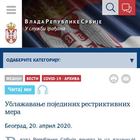
Контакт форма
В
Р
С
ЛАДА
ЕПУБЛИКЕ
РБИЈЕ
У служби грађана
ОДАБЕРИТЕ КАТЕГОРИЈУ:
Влада Србије
МЕДИЈИ
ВЕСТИ
COVID-19 - АРХИВА
Активности премијера
Читај ми
Активности потпредседника
Активности Владе
Ублажавање појединих рестриктивних
мера
Косово и Метохија
Политика
Београд, 20. април 2020.
Економија
Стоп корупцији