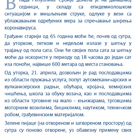
В
ладa Републике Србије
донела је на
данашњој
Култура и вера
седници
,
у складу са епидемиолошком
ситуацијом и мишљењем струке, одлуке у вези са
Спорт
ублажавањем одређених мера
за
спречавање ширења
Конференције за новинаре
корона
вируса.
Интервјуи
Грађани старији од 65 година моћи ће, почев од сутра,
Линкови
да уторком, петком и недељом излазе у шетњу у
Издвојене теме
трајању од пола сата. Они ће својих пола сата за шетњу
моћи да искористе у периоду од 18 часова до
један
сат
COVID-19 - архива
иза поноћи, највише
600
метара од места становања.
Од уторка, 21. априла, дозвољен је рад послодавцима
из области пружања услуга, попут аутомеханичарских и
вулканизерских радњи, обућара, кројача, хемијских
чишћења, школа за обуку возача
,
као и послодавцима
из области трговине на мало – књижар
ама
, трговци
ма
моторним возилима, бициклима, наутиком, техничком
робом, грађевинским материјалом.
Зелене пијаце (на отвореном и затвореном простору) од
сутра су поново отворене
,
уз обавезну примену свих