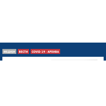
МЕДИЈИ
ВЕСТИ
COVID-19 - АРХИВА
Београд, 29. март 2023.
У последња 24 часа 846
особа заражено
коронавирусом
Београд, 28. март 2023.
Због коронавируса