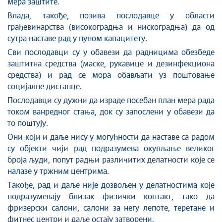
мера заштите.
Влада
,
такође
,
позива послодавце у области
грађевинарства (високоградња и нискоградња) да
од
сутра
наставе рад у пуном капацитету.
Сви послодавци су у обавези да радницима обезбеде
заштитна средства (маске, рукавице и дезинфекциона
средства) и рад се мора обављати уз поштовање
социјалне дистанце.
Послодавци су дужни да израде посебан план мера рада
током ванредног стања, док су запослени у обавези да
то поштују.
Они који и даље нису у могућности да наставе са радом
су објекти чији рад подразумева окупљање великог
броја људи, попут радњи различитих делатности које се
налазе у тржним центрима.
Такође, рад и даље није дозвољен у делатностима које
подразумевају близак физички контакт, тако да
фризерски салони, салони за негу лепоте, теретане и
фитнес центри и даље остају затворени.