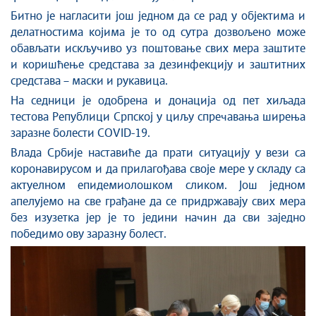
Битно је нагласити још једном да се рад у објектима и
делатностима којима је то од сутра до
з
вољено може
обављати искључиво уз поштовање свих мера заштите
и коришћење средстава за дезинфекцију и заштитних
средстава – маски и рукавица.
На седници је одобрена
и донациј
а
од пет хиљада
тестова Републици Српској у циљу спречавања ширења
заразне болести
COVID-19.
Влада Србије наставиће да прати ситуацију у вези са
корона
вирусом и да прилагођава своје мере у складу са
актуелном епидемиолошком сликом. Још једном
апелујемо на све грађане да се придржавају свих мера
без изузетка јер је то једини начин да сви заједно
победимо ову заразну болест.