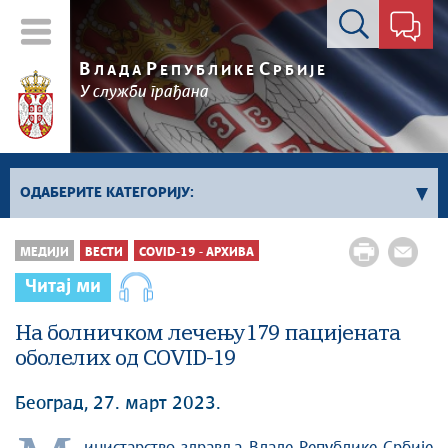
Контакт форма
В
Р
С
ЛАДА
ЕПУБЛИКЕ
РБИЈЕ
У служби грађана
ОДАБЕРИТЕ КАТЕГОРИЈУ:
Влада Србије
МЕДИЈИ
ВЕСТИ
COVID-19 - АРХИВА
Активности премијера
Читај ми
Активности потпредседника
Активности Владе
На болничком лечењу 179 пацијената
оболелих од COVID-19
Косово и Метохија
Политика
Београд, 27. март 2023.
Економија
Стоп корупцији