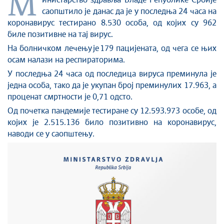
M
инистарство здравља Владе Републике Србије
Култура и вера
саопштило је данас да је у последња 24 часа на
коронавирус тестирано 8.530 особа, од којих су 962
Спорт
биле позитивне на тај вирус.
Конференције за новинаре
На болничком лечењу је 179 пацијената, од чега се њих
Интервјуи
осам налази на респираторима.
Линкови
У последња 24 часа од последица вируса преминула је
Издвојене теме
једна особа, тако да је укупан број преминулих 17.963, а
COVID-19 - архива
проценат смртности је 0,71 одсто.
Од почетка пандемије тестиране су 12.593.973 особе, од
којих је 2.515.136 било позитивно на коронавирус,
наводи се у саопштењу.