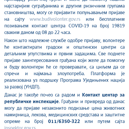
најстаријим суграђанима и другим ризичним групама
становништва, могу се пријавити попуњавањем пријаве
на сајту
www.budivolonter.gov.rs
или бесплатним
позивањем
контакт центра COVID-19
на број 19819
сваким даном од 08 до 22 часа.
Након што надлежне службе одобре пријаву, волонтере
ће контактирати градски и општински центри са
детаљним упутствима и првим задацима. Све поднете
пријаве заинтересованих грађана који желе да помогну
и буду волонтери ће се проверавати, са циљем да се
спречи и најмања злоупотреба. Платформа је
реализована уз подршку Програма Уједињених нација
за развој (УНДП).
Данас је такође почео са радом и
Контакт центар за
републичке инспекције
. Грађани и привреда од данас
могу да пријаве незаконито подизање цена животних
намирница, лекова, медицинских средстава и заштитне
опреме на број
011/6350-322
или путем сајта
inspektor.gov.rs
.