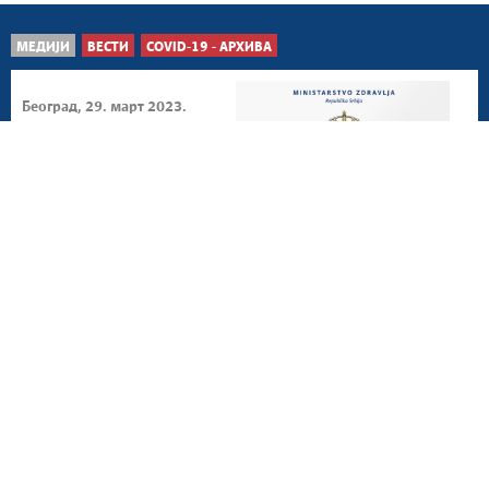
МЕДИЈИ
ВЕСТИ
COVID-19 - АРХИВА
Београд, 29. март 2023.
У последња 24 часа 846
особа заражено
коронавирусом
Београд, 28. март 2023.
Због коронавируса
хоспитализоване 164
особе
Београд, 27. март 2023.
На болничком
лечењу 179 пацијената