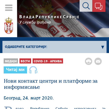
Контакт форма
В
Р
С
ЛАДА
ЕПУБЛИКЕ
РБИЈЕ
У служби грађана
ОДАБЕРИТЕ КАТЕГОРИЈУ:
Влада Србије
МЕДИЈИ
ВЕСТИ
COVID-19 - АРХИВА
Активности премијера
Читај ми
Активности потпредседника
Активности Владе
Нови контакт центри и платформе за
информисање
Косово и Метохија
Политика
Београд, 24. март 2020.
Економија
Стоп корупцији