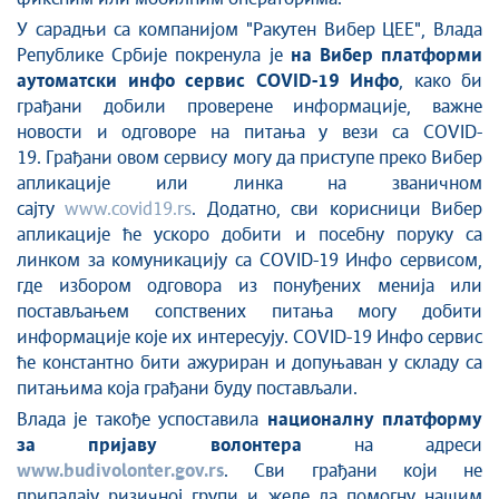
У сарадњи са компанијом "Ракутен Вибер ЦЕЕ", Влада
Републике Србије
покренула је
на Вибер платформи
аутоматски инфо сервис
COVID-19
Инфо
, како би
грађани добили проверене информације, важне
новости и одговоре на питања у вези са
COVID-
19.
Грађани овом сервису могу да приступе преко Вибер
апликације или линка на званичном
сајту
www.covid19.rs
. Додатно, с
ви корисници Вибер
апликације ће ускоро добити и посебну поруку са
линком за комуникацију са COVID-19 Инфо сервисом,
где избором одговора из понуђених менија или
постављањем сопствених питања могу добити
информације које их интересују. COVID-19 Инфо сервис
ће константно бити ажуриран и допуњаван у складу са
питањима која грађани буду постављали.
Влада је такође успоставила
националну платформу
за пријаву волонтера
на адреси
www.budivolonter.gov.rs
. Сви грађани који не
припадају ризичној групи и желе да помогну нашим