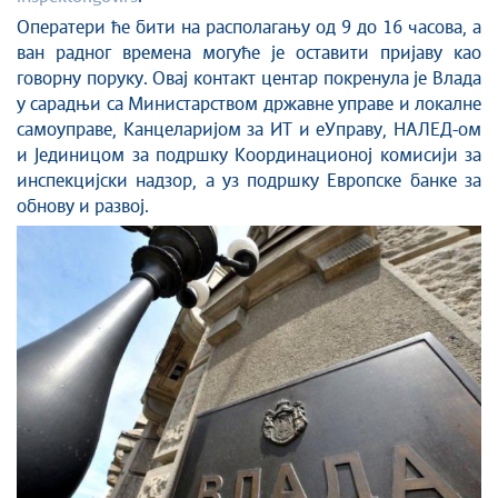
Оператери ће бити на располагању од 9 до 16 часова, а
ван радног времена могуће је оставити пријаву као
говорну поруку. Овај контакт центар покренула је Влада
у сарадњи са Министарством државне управе и локалне
самоуправе, Канцеларијом за ИТ и еУправу, НАЛЕД-ом
и Јединицом за подршку Координационој комисији за
инспекцијски надзор, а уз подршку Европске банке за
обнову и развој.