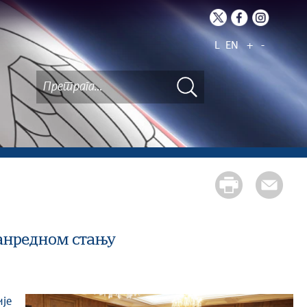
L
EN
+
-
ванредном стању
је