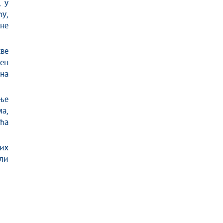
, у
ћу,
не
ве
ен
на
ање
ма
,
ућа
вих
шли