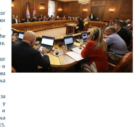
ог
ки
.
ће
е.
ног
 и
ма
ња
за
 у
 и
ења
15.