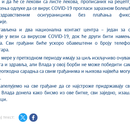
 и да ће се лекови са листе лекова, прописаних на рецепт
ења одлуке да се вирус COVID-19 прогласи заразном болеш
 здравственим осигураницима без плаћања фикс
је.
тављена и два национална контакт центра
–
један за с
е у вези са вирусом COVID-19, док ће други бити намењ
а. Сви грађани биће ускоро обавештени о броју телефо
тара.
е мере у претходном периоду имају за циљ искључиво очув
а и здравља, али Влада у овој борби не може победити са
неопходна сарадња са свим грађанима и њихова највећа мог
.
апелујемо на све грађане да се најстроже придржавају с
е Влада донела како бисмо из ове битке, сви заједно, иза
ци.
ј текст: