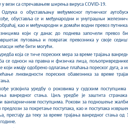
 у вези са спречавањем ширења вируса COVID-19.
е
О
длука о обустављању међумесног путничког аутобуск
акође, обуставља се и међународни и унутрашњи железнич
обраћај, као и међународни и домаћи водни превоз путника
зници
ма
који су данас до поднева започели превоз би
авршетак путовања и повратак превозника у своје седишт
ласци неће бити могући.
 уредба која се тиче пореских мера за време трајања ванред
ба се односи на правна и физичка лица, пољопривреднике
е који имају одобрено одлагање плаћања пореског дуга,
а
и
ећање ликвидности пореских обавезника за време траја
тања.
акође усвојила уредбу о роковима у судским поступцима 
ања ванредног стања. Циљ уредбе је заштита странака
и ванпарничним поступцима. Рокови за подношење жалби
и предлози за покретање поступака, као и поступака изврш
а, престају да теку за време трајања ванредног стања од 
 године.