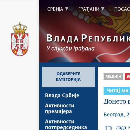
СРБИЈА
ГРАЂАНИ
ПОСА
В
Р
ЛАДА
ЕПУБЛИ
У служби грађана
ОДАБЕРИТЕ
МЕДИЈИ
В
КАТЕГОРИЈУ:
Читај ми
Влада Србије
Донето 
Активности
премијера
Београд, 2
Активности
потпредседника
Влада