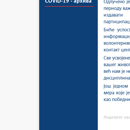
COVID-19 - архива
Одлучено је
периоду важ
издавати
партиципаци
Биће успос
информациј
волонтерим
контакт цен
Све усвојен
вашег живот
већ нам је 
дисциплина
Још једном 
мера које ј
као победни
Поделите ова