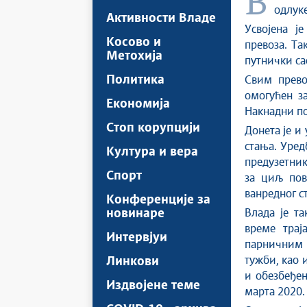
одлуке
Активности Владе
Усвојена ј
Косово и
превоза. Т
Метохија
путнички са
Политика
Сви
м
прево
омогућен з
Економија
Накнадни по
Стоп корупцији
Донета је и
стања. Уред
Култура и вера
предузетник
Спорт
за циљ пов
ванредног с
Конференције за
новинаре
Влада је т
време трај
Интервјуи
парничним 
тужби, као 
Линкови
и обезбеђењ
Издвојене теме
марта 2020.