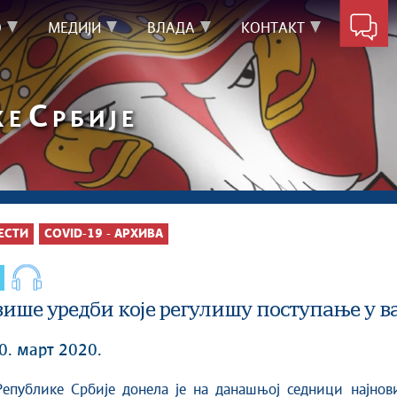
О
МЕДИЈИ
ВЛАДА
КОНТАКТ
С
КЕ
РБИЈЕ
ЕСТИ
COVID-19 - АРХИВА
више уредби које регулишу поступање у 
0. март 2020.
 Републике Србије
донела је на
данашњој седници најнови