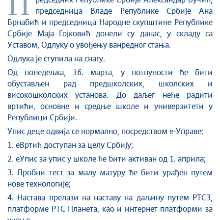
П
редседник Републике Србије Александар Вучић,
Култура и вера
председница Владе Републике Србије Ана
Брнабић и председница Народне скупштине Републике
Спорт
Србије Маја Гојковић донели су данас, у складу са
Конференције за новинаре
Уставом, Одлуку о увођењу ванредног стања.
Интервјуи
Одлука је ступила на снагу.
Линкови
Од понедељка, 16. марта, у потпуности ће бити
Издвојене теме
обустављен рад предшколских, школских и
COVID-19 - архива
високошколских установа. До даљег неће радити
вртићи, основне и средње школе и универзитети у
Републици Србији.
Упис деце одвија се нормално, посредством е-Управе:
1. еВртић доступан за целу Србију;
2. еУпис за упис у школе ће бити активан од 1. априла;
3. Пробни тест за малу матуру ће бити урађен путем
нове технологије;
4. Настава прелази на наставу на даљину путем РТС3,
платформе РТС Планета, као и интернет платформи за