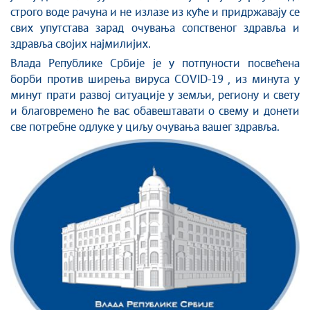
строго воде рачуна и не излазе из куће и придржавају се
свих упутстава зарад очувања сопственог здравља и
здравља својих најмилијих.
Влада Републике Србије је у потпуности посвећена
борби против ширења вируса COVID-19 , из минута у
минут прати развој ситуације у земљи, региону и свету
и благовремено ће вас обавештавати о свему и донети
све потребне одлуке у циљу очувања вашег здравља.