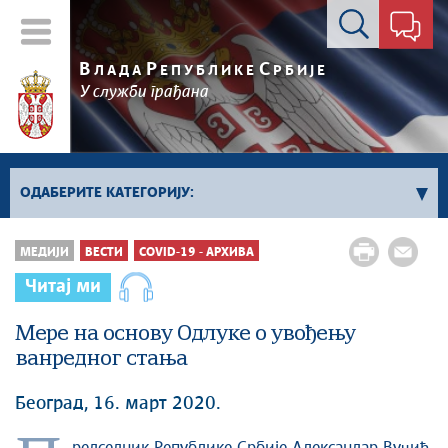
Контакт форма
В
Р
С
ЛАДА
ЕПУБЛИКЕ
РБИЈЕ
У служби грађана
ОДАБЕРИТЕ КАТЕГОРИЈУ:
Влада Србије
МЕДИЈИ
ВЕСТИ
COVID-19 - АРХИВА
Активности премијера
Читај ми
Активности потпредседника
Активности Владе
Мере на основу Oдлуке о увођењу
ванредног стања
Косово и Метохија
Политика
Београд, 16. март 2020.
Економија
Стоп корупцији