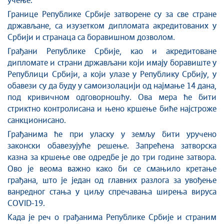
учење.
Границе Републике Србије затворене су за све стране
држављане, са изузетком дипломата акредитованих у
Србији и странаца са боравишном дозволом.
Грађани Републике Србије, као и акредитоване
дипломате и страни држављани који имају боравиште у
Републици Србији, а који улазе у Републику Србију, у
обавези су да буду у самоизолацији од најмање 14 дана,
под кривичном одговорношћу. Ова мера ће бити
стриктно контролисана и њено кршење биће најстроже
санкционисано.
Грађанима ће при уласку у земљу бити уручено
законски обавезујуће решење. Запрећена затворска
казна за кршење ове одредбе је до три године затвора.
Ово је веома важно како би се смањило кретање
грађана, што је један од главних разлога за увођење
ванредног стања у циљу спречавања ширења вируса
COVID-19.
Када је реч о грађанима Републике Србије и страним