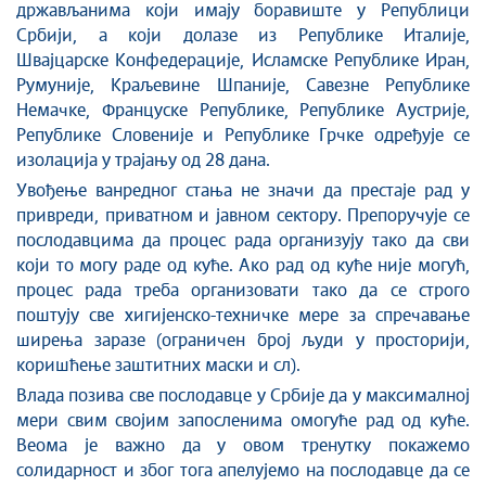
држављанима који имају боравиште у Републици
Србији, а који долазе из Републике Италије,
Швајцарске Конфедерације, Исламске Републике Иран,
Румуније, Краљевине Шпаније, Савезне Републике
Немачке, Француске Републике, Републике Аустрије,
Републике Словеније и Републике Грчке одређује се
изолација у трајању од 28 дана.
Увођење ванредног стања не значи да престаје рад у
привреди, приватном и јавном сектору. Препоручује се
послодавцима да процес рада организују тако да сви
који то могу раде од куће. Ако рад од куће није могућ,
процес рада треба организовати тако да се строго
поштују све хигијенско-техничке мере за спречавање
ширења заразе (ограничен број људи у просторији,
коришћење заштитних маски и сл).
Влада позива све послодавце у Србије да у максималној
мери свим својим запосленима омогуће рад од куће.
Веома је важно да у овом тренутку покажемо
солидарност и због тога апелујемо на послодавце да се