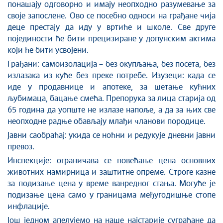
понашају одговорно и имају неопходно разумевање за
своје запослене. Ово се посебно односи на грађане чија
деце престају да иду у вртиће и школе. Све друге
појединости ће бити прецизиране у допунским актима
који ће бити усвојени.
Грађани: самоизолација – без окупљања, без посета, без
излазака из куће без преке потребе. Изузеци: када се
иде у продавнице и апотеке, за шетање кућних
љубимаца, бацање смећа. Препорука за лица старија од
65 година да уопште не излазе напоље, а да за њих све
неопходне радње обављају млађи чланови породице.
Јавни саобраћај: укида се ноћни и редукује дневни јавни
превоз.
Инспекције: ограничава се повећање цена основних
животних намирница и заштитне опреме. Строге казне
за подизање цена у време ванредног стања. Могуће је
подизање цена само у границама међугодишње стопе
инфлације.
Још једном апелујемо на наше најстарије суграђане да