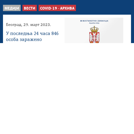
МЕДИЈИ
ВЕСТИ
COVID-19 - АРХИВА
Београд, 29. март 2023.
У последња 24 часа 846
особа заражено
коронавирусом
Београд, 28. март 2023.
Због коронавируса
хоспитализоване 164
особе
Београд, 27. март 2023.
На болничком
лечењу 179 пацијената
оболелих од COVID-19