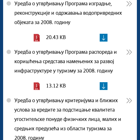
Уредба о утврђивању Програма изградње,
реконструкције и одржавања водопривредних
објеката за 2008. годину
20.43 KB
Уредба о утврђивању Програма распореда и
коришћења средстава намењених за развој
инфраструктуре у туризму за 2008. годину
13.12 KB
Уредба о утврђивању критеријума и ближих
услова за кредите за подстицање квалитета
угоститељске понуде физичких лица, малих и
средњих предузећа из области туризма за
2008. годину