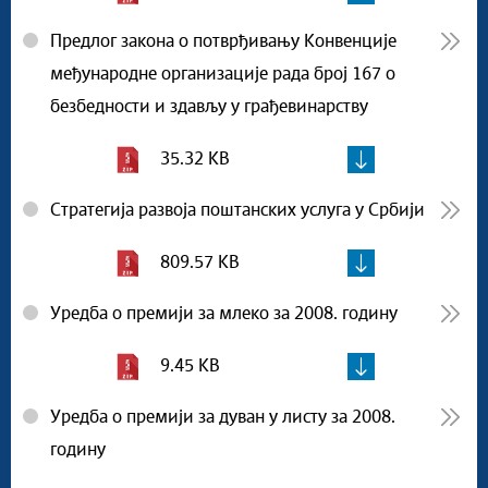
Предлог закона о потврђивању Конвенције
међународне организације рада број 167 о
безбедности и здављу у грађевинарству
35.32 KB
Стратегија развоја поштанских услуга у Србији
809.57 KB
Уредба о премији за млеко за 2008. годину
9.45 KB
Уредба о премији за дуван у листу за 2008.
годину