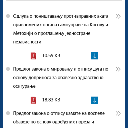
Oдлукa о поништавању противправних аката
привремених органа самоуправе на Косову и
Метохији о проглашењу једностране
независности
10.59 KB
Предлог закона о мировању и отпису дуга по
основу доприноса за обавезно здравствено
осигурање
18.83 KB
Предлог закона о отпису камате на доспеле
обавезе по основу одређених пореза и