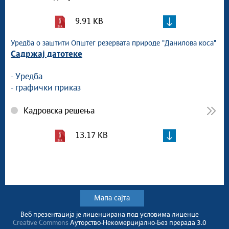
9.91 KB
Уредба о заштити Општег резервата природе "Данилова коса"
Садржај датотеке
- Уредба
- графички приказ
Кадровска решења
13.17 KB
Мапа сајта
Веб презентација jе лиценциранa под условима лиценце
Creative Commons
Ауторство-Некомерцијално-Без прерада 3.0