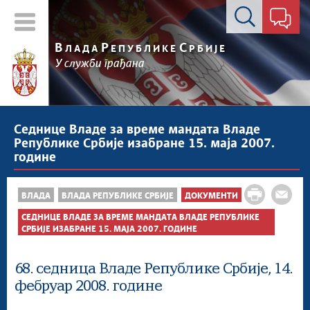
Контакт форма
В
Р
С
ЛАДА
ЕПУБЛИКЕ
РБИЈЕ
У служби грађана
Седнице Владе за време мандата Владе
Републике Србије изабране 15. маја 2007.
године
ВЛАДА
ВЛАДА РЕПУБЛИКЕ СРБИЈЕ
ДОКУМЕНТИ
СЕДНИЦЕ ВЛАДЕ ЗА ВРЕМЕ МАНДАТА ВЛАДЕ РЕПУБЛИКЕ
СРБИЈЕ ИЗАБРАНЕ 15. МАЈА 2007. ГОДИНЕ
68. седница Владе Републике Србије, 14.
фебруар 2008. године