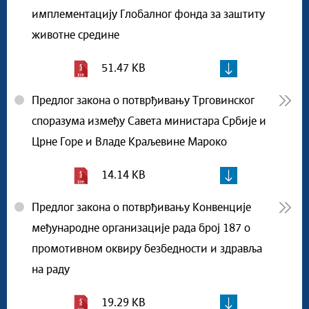
имплементацију Глобалног фонда за заштиту
животне средине
51.47 KB
Предлог закона о потврђивању Трговинског
споразума између Савета министара Србије и
Црне Горе и Владе Краљевине Мароко
14.14 KB
Предлог закона о потврђивању Конвенције
међународне организације рада број 187 о
промотивном оквиру безбедности и здравља
на раду
19.29 KB