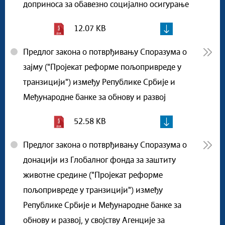
доприноса за обавезно социјално осигурање
12.07 KB
Предлог закона о потврђивању Споразума о
зајму ("Пројекат реформе пољопривреде у
транзицији") између Републике Србије и
Међународне банке за обнову и развој
52.58 KB
Предлог закона о потврђивању Споразума о
донацији из Глобалног фонда за заштиту
животне средине ("Пројекат реформе
пољопривреде у транзицији") између
Републике Србије и Међународне банке за
обнову и развој, у својству Агенције за