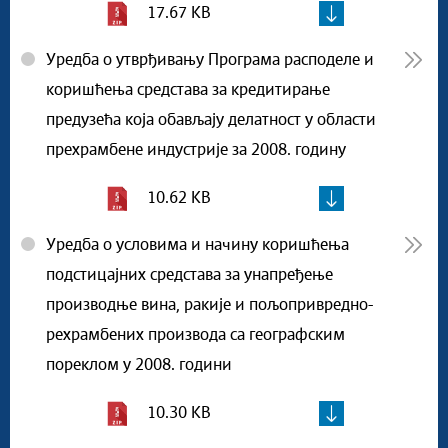
17.67 KB
Уредба о утврђивању Програма расподеле и
коришћења средстава за кредитирање
предузећа која обављају делатност у области
прехрамбене индустрије за 2008. годину
10.62 KB
Уредба о условима и начину коришћења
подстицајних средстава за унапређење
производње вина, ракије и пољопривредно-
рехрамбених производа са географским
пореклом у 2008. години
10.30 KB