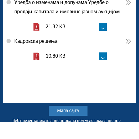
Уредба о изменама и допунама Уредбе о
продаји капитала и имовине јавном аукцијом
21.32 KB
Кадровска решења
10.80 KB
Мапа сајта
Веб презентација jе лиценциранa под условима лиценце
Creative Commons
Ауторство-Некомерцијално-Без прерада 3.0
Србија; Веб пројекат
srbija.gov.rs