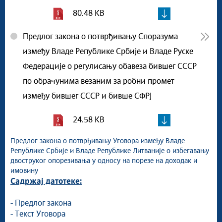
80.48 KB
Предлог закона о потврђивању Споразума
између Владе Републике Србије и Владе Руске
Федерације о регулисању обавеза бившег СССР
по обрачунима везаним за робни промет
између бившег СССР и бивше СФРЈ
24.58 KB
Предлог закона о потврђивању Уговора између Владе
Републике Србије и Владе Републике Литваније о избегавању
двоструког опорезивања у односу на порезе на доходак и
имовину
Садржај датотеке:
- Предлог закона
- Текст Уговора