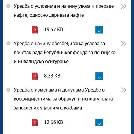
Уредба о условима и начину увоза и прераде
нафте, односно деривата нафте
19.57 KB
Уредба о начину обезбеђивања услова за
почетак рада Републичког фонда за пензијско
и инвалидско осигурање
8.33 KB
Уредба о изменама и допунама Уредбе о
коефицијентима за обрачун и исплату плата
запослених у јавним службама
12.56 KB