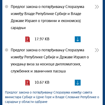
Предлог закона о потврђивању Споразума
између Владе Републике Србије и Владе
Државе Израел о трговини и економској
сарадњи
17.97 KB
Предлог закона о потврђивању Споразума
између Републике Србије и Државе Израел о
укидању виза за носиоце дипломатских,
службених и званичних пасоша
10.67 KB
Предлог закона о потврђивању Споразума између савета
министара Србије и Црне Горе и Владе Словачке Републике о
сарадњи у области одбране