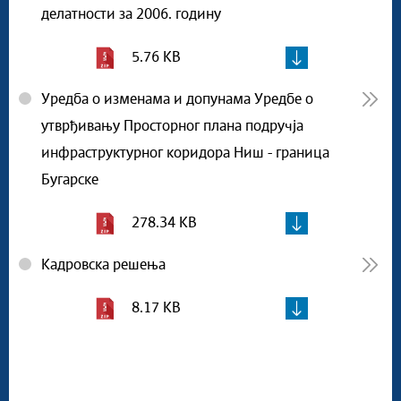
делатности за 2006. годину
5.76 KB
Уредба о изменама и допунама Уредбе о
утврђивању Просторног плана подручја
инфраструктурног коридора Ниш - граница
Бугарске
278.34 KB
Кадровска решења
8.17 KB