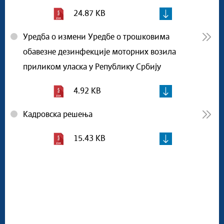
24.87 KB
Уредба о измени Уредбе о трошковима
обавезне дезинфекције моторних возила
приликом уласка у Републику Србију
4.92 KB
Кадровска решења
15.43 KB