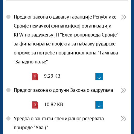
Предлог закона о давању гаранције Републике
Србије немачкој финансијској организацији
KFW по задужењу ЈП "Електропривреда Србије"
за финансирање пројекта за набавку рударске
опреме за потребе површинског копа "Тамнава
-Западно поље"
9.29 KB
Предлог закона о допуни Закона о задругама
10.82 KB
Уредба о заштити специјалног резервата
природе "Увац"