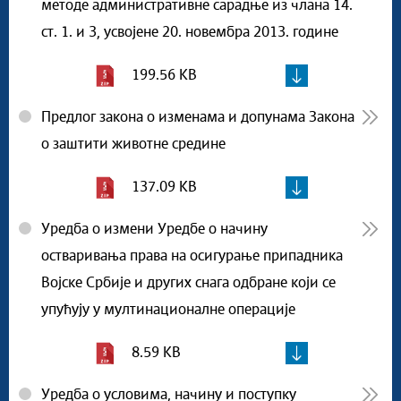
методе административне сарадње из члана 14.
ст. 1. и 3, усвојене 20. новембра 2013. године
199.56 KB
Предлог закона о изменама и допунама Закона
о заштити животне средине
137.09 KB
Уредба о измени Уредбе о начину
остваривања права на осигурање припадника
Војске Србије и других снага одбране који се
упућују у мултинационалне операције
8.59 KB
Уредба о условима, начину и поступку