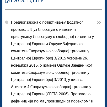
јун 2018. године
Предлог закона о потврђивању Додатног
протокола 5 уз Споразум о измени и
приступању Споразуму о слободној трговини у
Централној Европи и Одлуке Заједничког
комитета Споразума о слободној трговини у
Централној Европи број 3/2015 усвојене 26.
новембра 2015. о измени Одлуке Заједничког
комитета Споразума о слободној трговини у
Централној Европи број 3/2013, у вези са
Анексом 4 Споразума о слободној трговини у
Централној Европи (CEFTA 2006), Протокол о
дефиницији појма „производи са пореклом” и