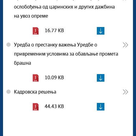
ослобођења од царинских и других дажбина
на увоз опреме
16.77 KB
Уредба о престанку важења Уредбе о
привременим условима за обављање промета
брашна
10.09 KB
Кадровска решења
44.43 KB