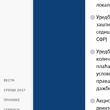
локал
Уредб
зашти
седиш
СФРЈ
Уредб
колич
плаћа
услов
ВЕСТИ
права
дажб
СРБИЈА 2027
ПРИЛИКЕ
Акцио
реинт