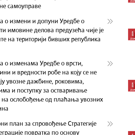
не самоуправе
а о измени и допуни Уредбе о
ти имовине делова предузећа чије је
те на територији бивших република
а о изменама Уредбе о врсти,
ини и вредности робе на коју се не
ју увозне дажбине, роковима,
има и поступку за остваривање
 на ослобођење од плаћања увозних
ина
ни план за спровођење Стратегије
еграције повратка по основу