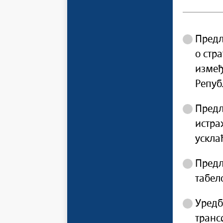
Предл
о стр
измеђ
Репуб
Предл
истра
ускла
Предл
табел
Уредб
транс