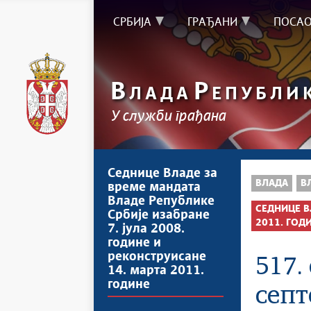
СРБИЈА
ГРАЂАНИ
ПОСА
В
Р
ЛАДА
ЕПУБЛИ
У служби грађана
Седнице Владе за
ВЛАДА
В
време мандата
Владе Републике
СЕДНИЦЕ В
Србије изабране
2011. ГОД
7. јула 2008.
године и
реконструисане
517.
14. марта 2011.
године
септ