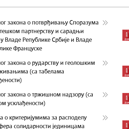
ог закона о потврђивању Споразума
атешком партнерству и сарадњи
у Владе Републике Србије и Владе
лике Француске
ог закона о рударству и геолошким
живањима (са табелама
ђености)
ог закона о тржишном надзору (са
ом усклађености)
а о критеријумима за расподелу
фера солидарности јединицама