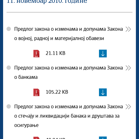
11. новембар 2010. године
Предлог закона о изменама и допунама Закона
о војној, радној и материјалној обавези
21.11 KB
Предлог закона о изменама и допунама Закона
о банкама
105.22 KB
Предлог закона о изменама и допунама Закона
о стечају и ликвидацији банака и друштава за
осигурање