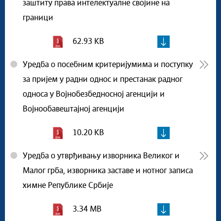
заштиту права интелектуалне својине на
граници
62.93 KB
Уредба о посебним критеријумима и поступку
за пријем у радни однос и престанак радног
односа у Војнобезбедносној агенцији и
Војнообавештајној агенцији
10.20 KB
Уредба о утврђивању изворника Великог и
Малог грба, изворника заставе и нотног записа
химне Републике Србије
3.34 MB