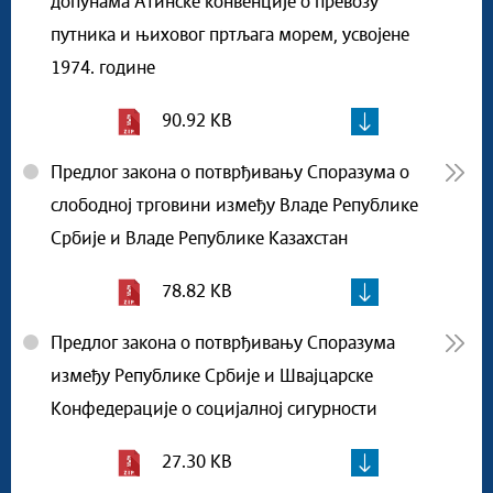
допунама Атинске конвенције о превозу
путника и њиховог пртљага морем, усвојене
1974. године
90.92 KB
Предлог закона о потврђивању Споразума о
слободној трговини између Владе Републике
Србије и Владе Републике Казахстан
78.82 KB
Предлог закона о потврђивању Споразума
између Републике Србије и Швајцарске
Конфедерације о социјалној сигурности
27.30 KB