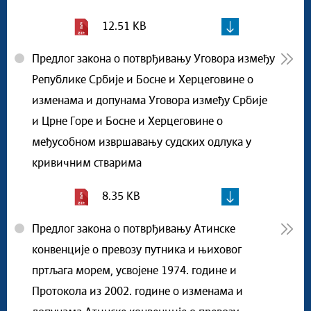
12.51 KB
Предлог закона о потврђивању Уговора између
Републике Србије и Босне и Херцеговине о
изменама и допунама Уговора између Србије
и Црне Горе и Босне и Херцеговине о
међусобном извршавању судских одлука у
кривичним стварима
8.35 KB
Предлог закона о потврђивању Атинске
конвенције о превозу путника и њиховог
пртљага морем, усвојене 1974. године и
Протокола из 2002. године о изменама и