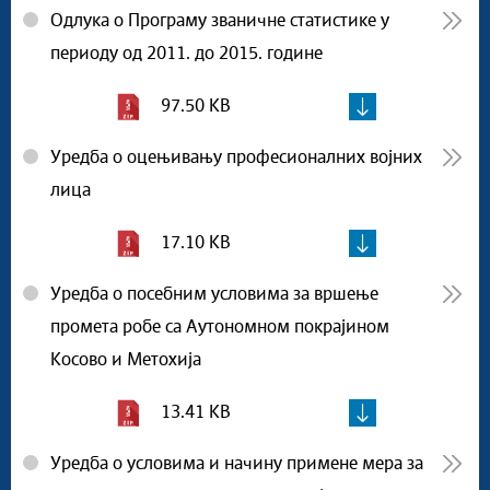
Одлука о Програму званичне статистике у
периоду од 2011. до 2015. године
97.50 KB
Уредба о оцењивању професионалних војних
лица
17.10 KB
Уредба о посебним условима за вршење
промета робе са Аутономном покрајином
Косово и Метохија
13.41 KB
Уредба о условима и начину примене мера за