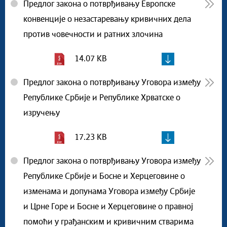
Предлог закона о потврђивању Европске
конвенције о незастаревању кривичних дела
против човечности и ратних злочина
14.07 KB
Предлог закона о потврђивању Уговора између
Републике Србије и Републике Хрватске о
изручењу
17.23 KB
Предлог закона о потврђивању Уговора између
Републике Србије и Босне и Херцеговине о
изменама и допунама Уговора између Србије
и Црне Горе и Босне и Херцеговине о правној
помоћи у грађанским и кривичним стварима