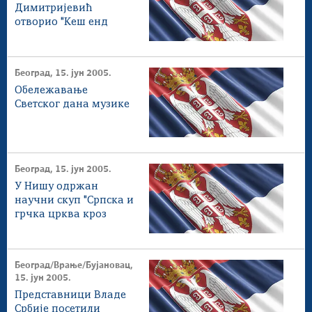
Димитријевић
отворио "Кеш енд
кери" маркет у Нишу
Београд, 15. јун 2005.
Обележавање
Светског дана музике
Београд, 15. јун 2005.
У Нишу одржан
научни скуп "Српска и
грчка црква кроз
векове"
Београд/Врање/Бујановац,
15. јун 2005.
Представници Владе
Србије посетили