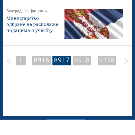
ратни злочин
Београд, 15. јун 2005.
Министарство
одбране не располаже
подацима о учешћу
Томислава Николића
у оружаном насиљу
над цивилима у селу
Антин
1
8916
8917
8918
9378
...
...
Мапа сајта
Веб презентација jе лиценциранa под условима лиценце