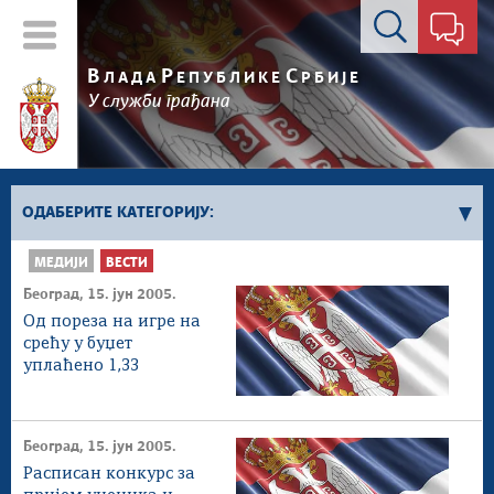
Контакт форма
В
Р
С
ЛАДА
ЕПУБЛИКЕ
РБИЈЕ
У служби грађана
ОДАБЕРИТЕ КАТЕГОРИЈУ:
МЕДИЈИ
ВЕСТИ
Влада Србије
Београд, 15. јун 2005.
Активности премијера
Од пореза на игре на
Активности потпредседника
срећу у буџет
уплаћено 1,33
Активности Владе
милијарде динара
Косово и Метохија
Политика
Београд, 15. јун 2005.
Економија
Расписан конкурс за