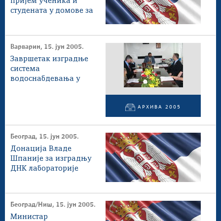
Стоп корупцији
пријем ученика и
студената у домове за
Култура и вера
2005/06. годину
Спорт
Конференције за новинаре
Варварин, 15. јун 2005.
Интервјуи
Завршетак изградње
Линкови
система
водоснабдевања у
Издвојене теме
Варварину и Ћићевцу
COVID-19 - архива
АРХИВА 2005
Београд, 15. јун 2005.
Донација Владе
Шпаније за изградњу
ДНК лабораторије
МУП-а
Београд/Ниш, 15. јун 2005.
Министар