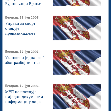
Бујановац и Врање
Београд, 15. јун 2005.
Управа за спорт
очекује
превазилажење
проблема у
функционисању
Олимпијског
Београд, 15. јун 2005.
комитета СЦГ
Ухапшена једна особа
због разбојништва
Београд, 15. јун 2005.
МУП не поседује
ниједан документ и
информацију да је
Николић извршио