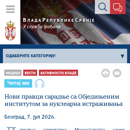
Контакт форма
В
Р
С
ЛАДА
ЕПУБЛИКЕ
РБИЈЕ
У служби грађана
ОДАБЕРИТЕ КАТЕГОРИЈУ:
Влада Србије
МЕДИЈИ
ВЕСТИ
АКТИВНОСТИ ВЛАДЕ
Активности премијера
Читај ми
Активности потпредседника
Активности Владе
Нови правци сарадње са Обједињеним
институтом за нуклеарна истраживања
Косово и Метохија
Политика
Београд, 7. јул 2026.
Економија