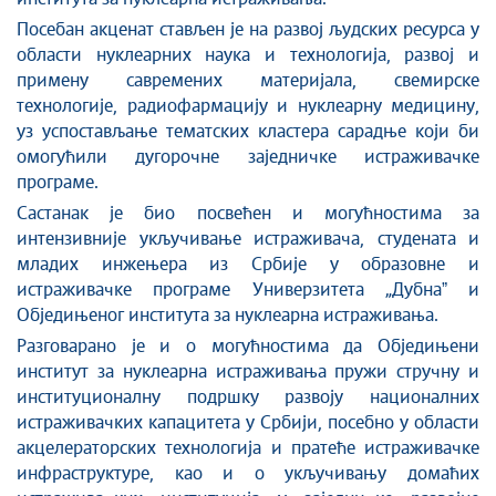
Посебан акценат стављен је на развој људских ресурса у
области нуклеарних наука и технологија, развој и
примену савремених материјала, свемирске
технологије, радиофармацију и нуклеарну медицину,
уз успостављање тематских кластера сарадње који би
омогућили дугорочне заједничке истраживачке
програме.
Састанак је био посвећен и могућностима за
интензивније укључивање истраживача, студената и
младих инжењера из Србије у образовне и
истраживачке програме Универзитета „Дубнаˮ и
Обједињеног института за нуклеарна истраживања.
Разговарано је и о могућностима да Обједињени
институт за нуклеарна истраживања пружи стручну и
институционалну подршку развоју националних
истраживачких капацитета у Србији, посебно у области
акцелераторских технологија и пратеће истраживачке
инфраструктуре, као и о укључивању домаћих