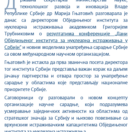
Д
Стоп корупцији
ржавна секретарка Министарства науке,
технолошког развоја и иновација Владе
Култура и вера
Републике Србије др Марија Гњатовић разговарала је
Спорт
данас са директором Обједињеног института за
Конференције за новинаре
нуклеарна истраживања академиком Григоријем
Интервјуи
Трубниковим о
резултатима конференције „Дани
Обједињеног института за нуклеарна истраживања у
Линкови
Србијиˮ
и новим моделима унапређења сарадње Србије
Издвојене теме
са овом међународном научном организацијом.
COVID-19 - архива
Гњатовић је истакла да прва званична посета директора
тог института Србији представља важан корак ка даљем
јачању партнерства и отвара простор за унапређење
сарадње у областима које представљају националне
приоритете Србије.
Саговорници су разговарали о новом концепту
организације научне сарадње, који подразумева
усмеравање заједничких активности ка областима од
стратешког значаја за Србију и њихово повезивање са
врхунским истраживачким капацитетима Обједињеног
института за нуклеарна истраживања.