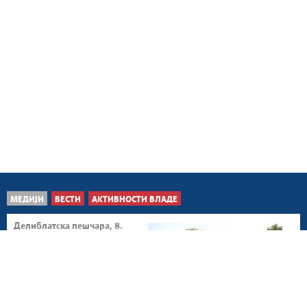
МЕДИЈИ
ВЕСТИ
АКТИВНОСТИ ВЛАДЕ
Делиблатска пешчара, 8.
август 2026.
Оптималан број људи и
комплетна
механизација у борби са
пожаром...