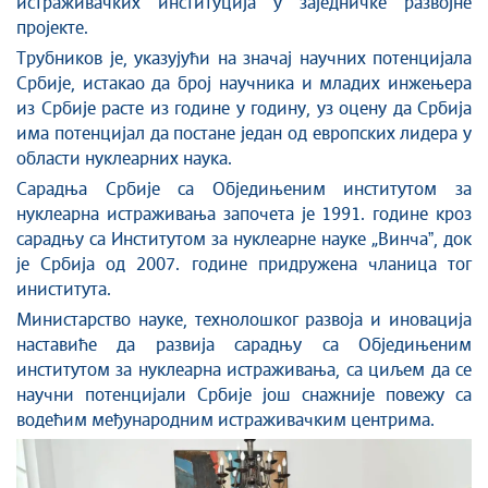
истраживачких институција у заједничке развојне
пројекте.
Трубников је, указујући на значај научних потенцијала
Србије, истакао да број научника и младих инжењера
из Србије расте из године у годину, уз оцену да Србија
има потенцијал да постане један од европских лидера у
области нуклеарних наука.
Сарадња Србије са Обједињеним институтом за
нуклеарна истраживања започета је 1991. године кроз
сарадњу са Институтом за нуклеарне науке „Винчаˮ, док
је Србија од 2007. године придружена чланица тог
иниститута.
Министарство науке, технолошког развоја и иновација
наставиће да развија сарадњу са Обједињеним
институтом за нуклеарна истраживања, са циљем да се
научни потенцијали Србије још снажније повежу са
водећим међународним истраживачким центрима.