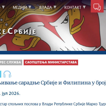
О
МЕДИЈИ
ВЛАДА
КОНТАКТ
С
КЕ
РБИЈЕ
РЕС СЛУЖБА
САОПШТЕЊА МИНИСТАРСТАВА
ивање сарадње Србије и Филипина у бро
. јул 2026.