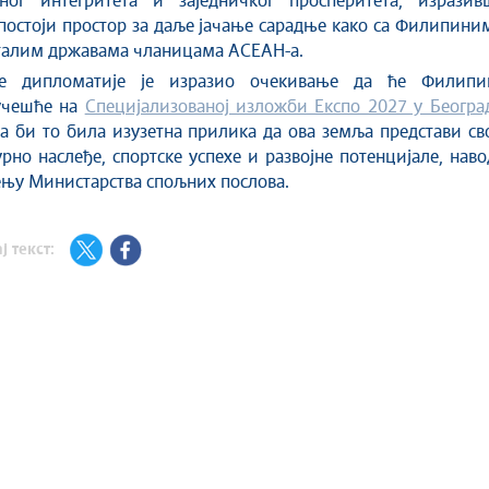
лног интегритета и заједничког просперитета, изразив
постоји простор за даље јачање сарадње како са Филипини
сталим државама чланицама АСЕАН-а.
е дипломатије је изразио очекивање да ће Филипи
учешће на
Специјализованој изложби Експо 2027 у Београ
 би то била изузетна прилика да ова земља представи св
урно наслеђе, спортске успехе и развојне потенцијале, нав
ењу Министарства спољних послова.
ј текст: