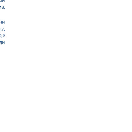
ши
ма,
ни
ду
,
оје
оди