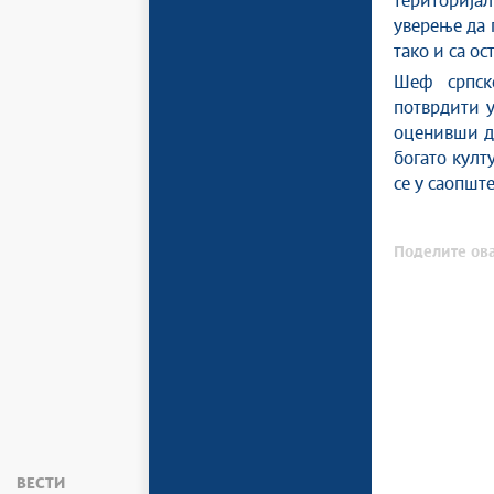
територија
уверење да 
тако и са о
Шеф српск
потврдити 
оценивши да
богато култ
се у саопшт
Поделите ова
ВЕСТИ