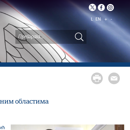
L
EN
+
-
јним областима