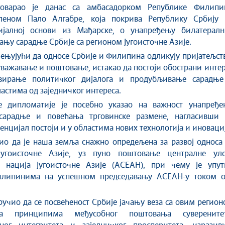
говарао је данас са амбасадорком Републике Филипи
еном Пало Алгабре, којa покрива Републику Србију 
ијалној основи из Мађарске, о унапређењу билатералн
чању сарадње Србије са регионом Југоисточне Азије.
цењујући да односе Србије и Филипина одликују пријатељст
важавање и поштовање, истакао да постоји обострани инте
вирање политичког дијалога и продубљивање сарадње
астима од заједничког интереса.
 дипломатије је посебно указао на важност унапређе
сарадње и повећања трговинске размене, нагласивши 
тенцијал постоји и у областима нових технологија и иновациј
ио да је наша земља снажно опредељена за развој односа
угоисточне Азије, уз пуно поштовање централне уло
е нација Југоисточне Азије (АСЕАН), при чему је упут
илипинима на успешном председавању АСЕАН-у током о
ручио да се посвећеност Србије јачању веза са овим регио
 принципима међусобног поштовања суверенитет