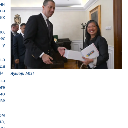
ни
на
их
во,
рес
 у
ња
да
а.
Аутор:
МСП
 са
ге
ио
ве
ном
а,