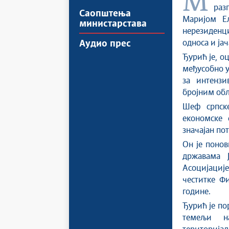
Министар спољних послова у Влади Републике Србије Марко Ђурић
раз
Саопштења
Маријом Ел
министарстава
нерезиденц
односа и ја
Аудио прес
Ђурић је, о
међусобно у
за интензи
бројним обл
Шеф српске
економске 
значајан по
Он је понов
државама Ј
Асоцијациј
честитке Ф
године.
Ђурић је по
темељи на