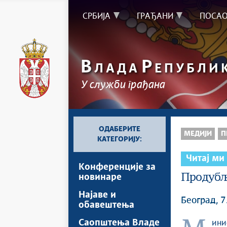
СРБИЈА
ГРАЂАНИ
ПОСА
В
Р
ЛАДА
ЕПУБЛИ
У служби грађана
ОДАБЕРИТЕ
МЕДИЈИ
П
КАТЕГОРИЈУ:
Читај ми
Kонференцијe за
Продубљ
новинаре
Најавe и
Београд, 7
обавештења
Саопштења Владе