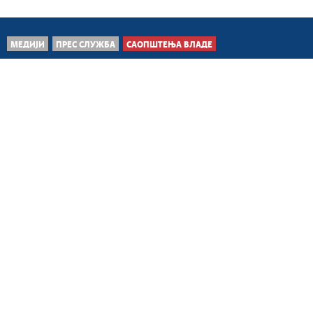
МЕДИЈИ
ПРЕС СЛУЖБА
САОПШТЕЊА ВЛАДЕ
Београд, 8. август 2026.
На територији Србије
активно шест пожара на
отвореном простору
Београд, 7. август 2026.
Донете додатне мере за
спречавање последица
неповољних...
Београд, 6. август 2026.
Држава појачава мере