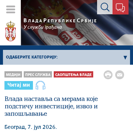
Контакт форма
В
Р
С
ЛАДА
ЕПУБЛИКЕ
РБИЈЕ
У служби грађана
ОДАБЕРИТЕ КАТЕГОРИЈУ:
Kонференцијe за новинаре
МЕДИЈИ
ПРЕС СЛУЖБА
САОПШТЕЊА ВЛАДЕ
Најавe и обавештења
Читај ми
Саопштења Владе
Влада наставља са мерама које
Саопштења министарстава
подстичу инвестиције, извоз и
Аудио прес
запошљавање
Београд, 7. јул 2026.