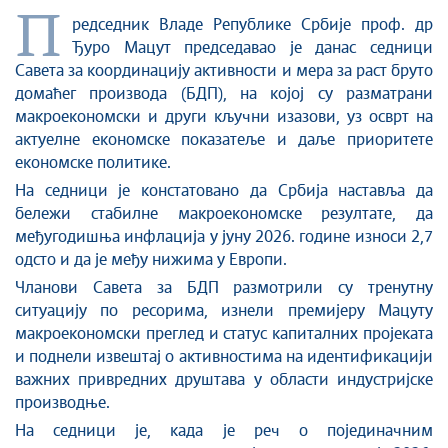
П
редседник Владе Републике Србије проф.
д
р
Ђуро Мацут
председавао је данас седници
Савета за координацију активности и мера за раст
бруто
домаћег производа (БДП)
,
на којој су
разматрани
макроекономски и други кључни изазови, уз осврт на
актуелне економске показатеље и даље приоритете
економске политике.
На седници је констатовано да
Србија наставља да
бележи стабилне макроекономске резултате
, да
међугодишња инфлација у јуну 2026. године износи 2
,
7
одсто
и да је
међу нижима у Европи
.
Чланови Савета за БДП размотрили су тренутну
ситуацију по ресорима
,
изнели премијеру Мацуту
макроекономски преглед и статус капиталних пројеката
и поднели и
звештај о активностима на идентификацији
важних привредних друштава у области индустријске
производње
.
На седници је, када је реч о појединачним