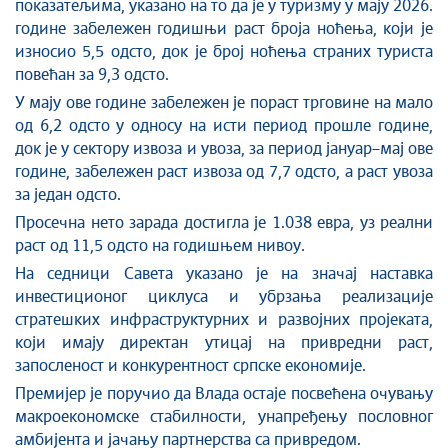
показатељи
ма
, указано на то да је у туризму у мају 2026.
године забележен годишњи раст броја ноћења, који је
износио 5,5 одсто, док је број ноћења страних туриста
повећан за 9,3 одсто.
У мају ове године забележен је пораст трговине на мало
од 6,2 одсто у односу на исти период прошле године,
док је у сектору извоза и увоза, за период јануар–мај ове
године, забележен раст извоза од 7,7 одсто, а раст увоза
за један одсто.
Просечна нето зарада достигла је
1.038
евра, уз реални
раст од
11,5 одсто
на годишњем нивоу
.
На седници Савета указано је на значај наставка
инвестиционог циклуса и убрзања реализације
стратешких инфраструктурних и развојних пројеката,
који имају директан утицај на привредни раст,
запосленост и конкурентност српске економије.
Премијер је поручио да Влада остаје посвећена очувању
макроекономске стабилности, унапређењу пословног
амбијента и јачању партнерства са привредом.