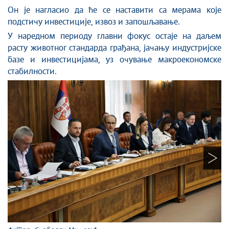
Он је нагласио да ће се наставити са мерама које
подстичу инвестиције, извоз и запошљавање.
У наредном периоду главни фокус остаје на даљем
расту животног стандарда грађана, јачању индустријске
базе и инвестициј
ама
, уз очување макроекономске
стабилности.