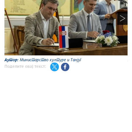
Аутор:
Министарство културе и Танјуг
А
Поделите овај текст: