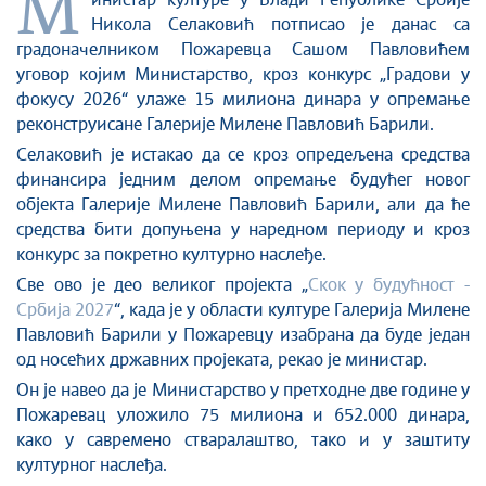
М
инистар културе у Влади Републике Србије
Култура и вера
Никола Селаковић потписао је данас са
градоначелником Пожаревца Сашом Павловићем
Спорт
уговор којим Министарство, кроз конкурс „Градови у
Конференције за новинаре
фокусу 2026“ улаже 15 милиона динара у опремање
Интервјуи
реконструисане Галерије Милене Павловић Барили.
Линкови
Селаковић је истакао да се кроз опредељена средства
финансира једним делом опремање будућег новог
Издвојене теме
објекта Галерије Милене Павловић Барили, али да ће
COVID-19 - архива
средства бити допуњена у наредном периоду и кроз
конкурс за покретно културно наслеђе.
Све ово је део великог пројекта „
Скок у будућност -
Србија 2027
“, када је у области културе Галерија Милене
Павловић Барили у Пожаревцу изабрана да буде један
од носећих државних пројеката, рекао је министар.
Он је навео да је Министарство у претходне две године у
Пожаревац уложило 75 милиона и 652.000 динара,
како у савремено стваралаштво, тако и у заштиту
културног наслеђа.