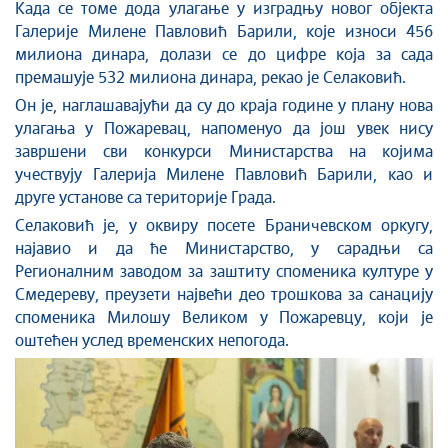
Када се томе дода улагање у изградњу новог објекта
Галерије Милене Павловић Барили, које износи 456
милиона динара, долази се до цифре која за сада
премашује 532 милиона динара, рекао је Селаковић.
Он је, наглашавајући да су до краја године у плану нова
улагања у Пожаревац, напоменуо да још увек нису
завршени сви конкурси Министарства на којима
учествују Галерија Милене Павловић Барили, као и
друге установе са територије Града.
Селаковић је, у оквиру посете Браничевском оркугу,
најавио и да ће Министарство, у сарадњи са
Регионалним заводом за заштиту споменика културе у
Смедереву, преузети највећи део трошкова за санацију
споменика Милошу Великом у Пожаревцу, који је
оштећен услед временских непогода.