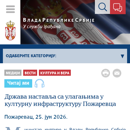
Контакт форма
В
Р
С
ЛАДА
ЕПУБЛИКЕ
РБИЈЕ
У служби грађана
ОДАБЕРИТЕ КАТЕГОРИЈУ:
Влада Србије
МЕДИЈИ
ВЕСТИ
КУЛТУРА И ВЕРА
Активности премијера
Читај ми
Активности потпредседника
Активности Владе
Држава наставља са улагањима у
културну инфраструктуру Пожаревца
Косово и Метохија
Политика
Пожаревац, 25. јун 2026.
Економија
Стоп корупцији