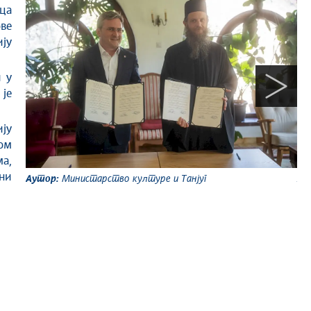
ца
ове
ју
и у
 је
ју
ом
а,
ени
Аутор:
Министарство културе и Танјуг
Ау