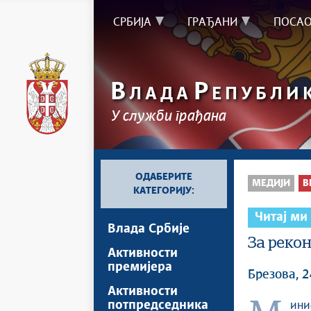
СРБИЈА
ГРАЂАНИ
ПОСА
В
Р
ЛАДА
ЕПУБЛИ
У служби грађана
ОДАБЕРИТЕ
МЕДИЈИ
В
КАТЕГОРИЈУ:
Читај ми
Влада Србије
За реко
Активности
премијера
Брезова, 2
Активности
потпредседника