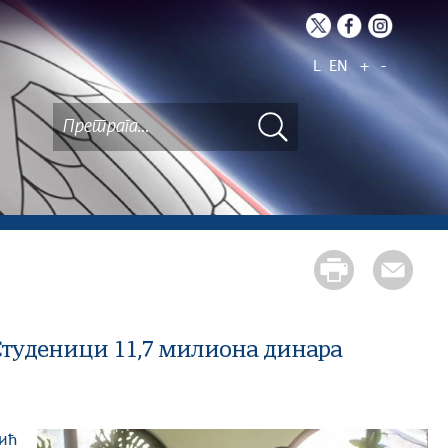
L
EN
+
-
Студеници 11,7 милиона динара