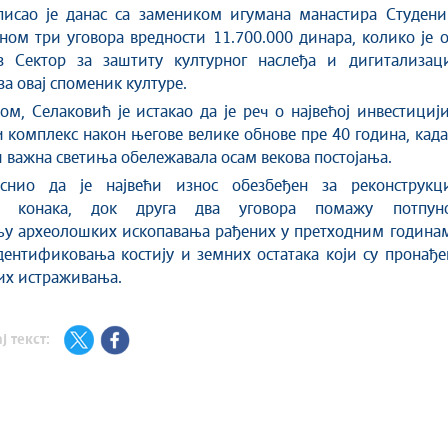
писао је данас са замеником игумана манастира Студени
ом три уговора вредности 11.700.000 динара, колико је 
з Сектор за заштиту културног наслеђа и дигитализаци
за овај споменик културе.
м, Селаковић је истакао да је реч о највећој инвестициј
 комплекс након његове велике обнове пре 40 година, када
и важна светиња обележавала осам векова постојања.
снио да је највећи износ обезбеђен за реконструкци
ог конака, док друга два уговора помажу потпун
њу археолошких ископавања рађених у претходним годинам
дентификовања костију и земних остатака који су пронађ
их истраживања.
ј текст: